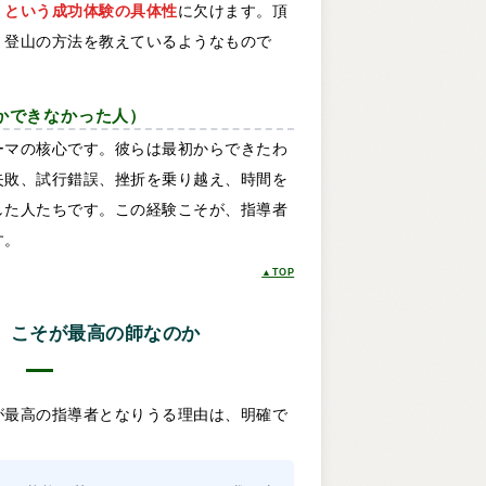
」という成功体験の具体性
に欠けます。頂
、登山の方法を教えているようなもので
なかできなかった人）
ーマの核心です。彼らは最初からできたわ
失敗、試行錯誤、挫折を乗り越え、時間を
した人たちです。この経験こそが、指導者
す。
▲TOP
」こそが最高の師なのか
が最高の指導者となりうる理由は、明確で