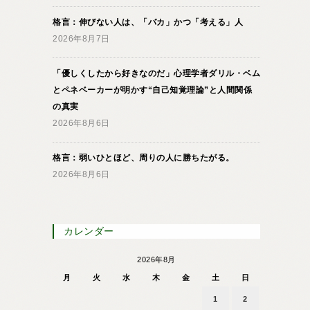
格言：伸びない人は、「バカ」かつ「考える」人
2026年8月7日
「優しくしたから好きなのだ」心理学者ダリル・ベム
とペネベーカーが明かす“自己知覚理論”と人間関係
の真実
2026年8月6日
格言：弱いひとほど、周りの人に勝ちたがる。
2026年8月6日
カレンダー
2026年8月
月
火
水
木
金
土
日
1
2