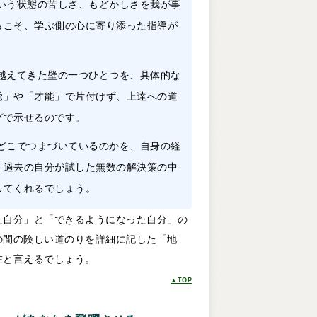
いう状態の苦しさ、もどかしさを我が事
らこそ、学ぶ側の心に寄り添った指導が
越えてきた壁の一つひとつを、具体的な
覚」や「才能」で片付けず、上達への道
プで示せるのです。
どこでつまづいているのかを、自身の経
。過去の自分が試した無数の解決策の中
してくれるでしょう。
た自分」と「できるようになった自分」の
の間の険しい道のりを詳細に記した「地
在と言えるでしょう。
▲TOP