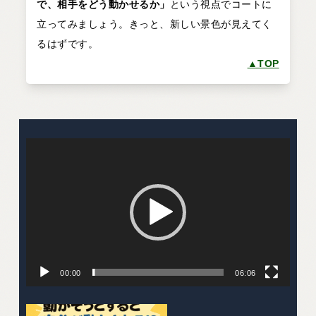
で、相手をどう動かせるか」
という視点でコートに
立ってみましょう。きっと、新しい景色が見えてく
るはずです。
▲TOP
動
画
プ
レ
ー
ヤ
ー
00:00
06:06