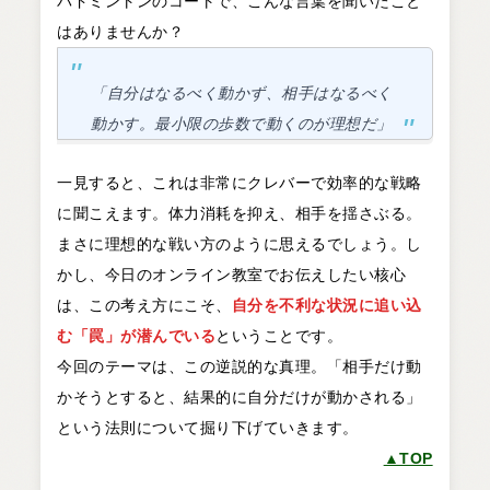
バドミントンのコートで、こんな言葉を聞いたこと
はありませんか？
「自分はなるべく動かず、相手はなるべく
動かす。最小限の歩数で動くのが理想だ」
一見すると、これは非常にクレバーで効率的な戦略
に聞こえます。体力消耗を抑え、相手を揺さぶる。
まさに理想的な戦い方のように思えるでしょう。し
かし、今日のオンライン教室でお伝えしたい核心
は、この考え方にこそ、
自分を不利な状況に追い込
む「罠」が潜んでいる
ということです。
今回のテーマは、この逆説的な真理。「相手だけ動
かそうとすると、結果的に自分だけが動かされる」
という法則について掘り下げていきます。
▲TOP