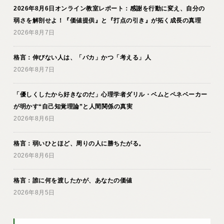
2026年8月6日オンライン教室レポート：感謝を行動に変え、自分の
弱さを解剖せよ！『価値提供』と『打点の引き』が拓く成長の真理
2026年8月7日
格言：伸びない人は、「バカ」かつ「考える」人
2026年8月7日
「優しくしたから好きなのだ」心理学者ダリル・ベムとペネベーカー
が明かす“自己知覚理論”と人間関係の真実
2026年8月6日
格言：弱いひとほど、周りの人に勝ちたがる。
2026年8月6日
格言：誰に何を渡したかが、あなたの価値
2026年8月5日