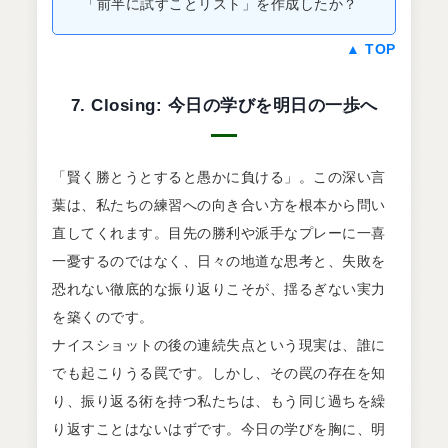
「前半に試すことリスト」を作成したか？
▲ TOP
7. Closing: 今日の学びを明日の一歩へ
「賢く勝とうとすると愚かに負ける」。この深い言
葉は、私たちの練習への向き合い方を根本から問い
直してくれます。目先の勝利や派手なプレーに一喜
一憂するのではなく、日々の地道な思考と、失敗を
恐れない徹底的な振り返りこそが、揺るぎない実力
を築くのです。
ナイスショットの後の連続失点という現実は、誰に
でも起こりうる罠です。しかし、その罠の存在を知
り、振り返る術を持つ私たちは、もう同じ過ちを繰
り返すことはないはずです。今日の学びを胸に、明