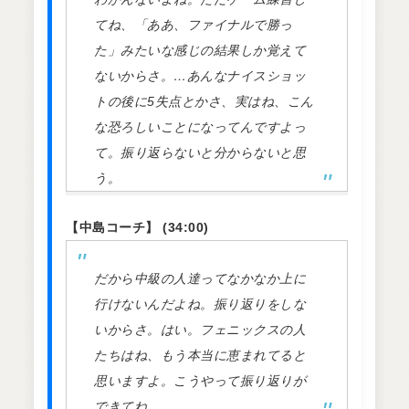
てね、「ああ、ファイナルで勝っ
た」みたいな感じの結果しか覚えて
ないからさ。…あんなナイスショッ
トの後に5失点とかさ、実はね、こん
な恐ろしいことになってんですよっ
て。振り返らないと分からないと思
う。
【中島コーチ】 (34:00)
だから中級の人達ってなかなか上に
行けないんだよね。振り返りをしな
いからさ。はい。フェニックスの人
たちはね、もう本当に恵まれてると
思いますよ。こうやって振り返りが
できてね。