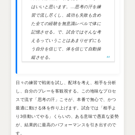
はいいと思います。…思考の汗を練
習で流し尽くし、成功も失敗も含め
た全ての経験を無意識レベルで体に
記憶させる。で、試合ではそんな考
えるっていうことはあまりせずにも
う自分を信じて、体を信じて自動操
縦させる。
日々の練習で戦術を試し、配球を考え、相手を分析
し、自分のプレーを客観視する。この地味なプロセ
スで流す「思考の汗」こそが、本番で無心で、かつ
最適に動ける体を作り上げます。試合では「相手よ
り3倍動いてやる」くらいの、ある意味で愚直な姿勢
が、結果的に最高のパフォーマンスを引き出すので
す。