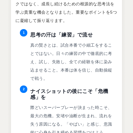
クではなく、成長し続けるための根源的な思考法を
学ぶ貴重な機会となりました。重要なポイントを5つ
に凝縮して振り返ります。
1
思考の汗は「練習」で流せ
真の賢さとは、試合本番で小細工をするこ
とではない。日々の練習の中で徹底的に考
え、試し、失敗し、全ての経験を体に染み
込ませること。本番は体を信じ、自動操縦
で戦う。
2
ナイスショットの後にこそ「危機
感」を
際どいスーパープレーが決まった時こそ、
最大の危機。安堵や油断が生まれ、流れを
失う原因になる。「やばい」と感じ、意識
的に心身を引き締める習慣をつけよう。