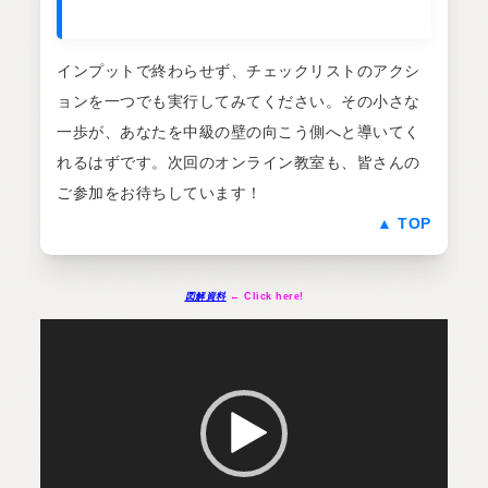
インプットで終わらせず、チェックリストのアクシ
ョンを一つでも実行してみてください。その小さな
一歩が、あなたを中級の壁の向こう側へと導いてく
れるはずです。次回のオンライン教室も、皆さんの
ご参加をお待ちしています！
▲ TOP
図解資料
← Click here!
動
画
プ
レ
ー
ヤ
ー