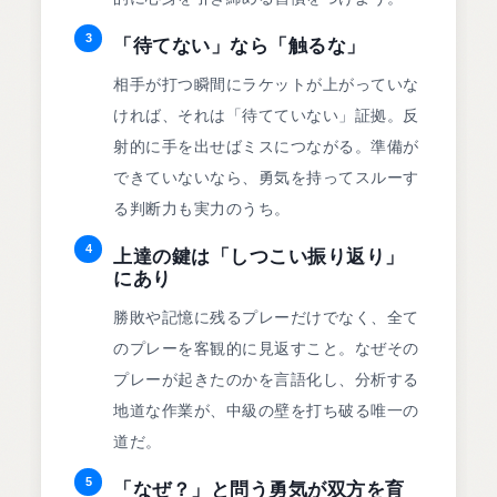
3
「待てない」なら「触るな」
相手が打つ瞬間にラケットが上がっていな
ければ、それは「待てていない」証拠。反
射的に手を出せばミスにつながる。準備が
できていないなら、勇気を持ってスルーす
る判断力も実力のうち。
4
上達の鍵は「しつこい振り返り」
にあり
勝敗や記憶に残るプレーだけでなく、全て
のプレーを客観的に見返すこと。なぜその
プレーが起きたのかを言語化し、分析する
地道な作業が、中級の壁を打ち破る唯一の
道だ。
5
「なぜ？」と問う勇気が双方を育