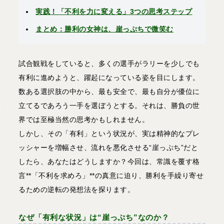
実践！「不利を力に変える」3つの思考ステップ
まとめ：勝利の女神は、崖っぷちで微笑む
試合観戦をしていると、多くの選手がラリーを少しでも
有利に進めようと、躍起になっている姿を目にします。
数ある選択肢の中から、最も安全で、最も自分が優位に
立てるであろう一手を選ぼうとする。それは、勝負の世
界では至極当然の思考かもしれません。
しかし、その「有利」という状況が、実は精神的なプレ
ッシャーを増幅させ、流れを悪化させる“崖っぷち”だと
したら、あなたはどうしますか？今回は、常識を覆す格
言**「不利を求めろ」**の真意に迫り、勝利を手繰り寄せ
るための逆転の発想法を探ります。
なぜ「有利な状況」は“崖っぷち”なのか？