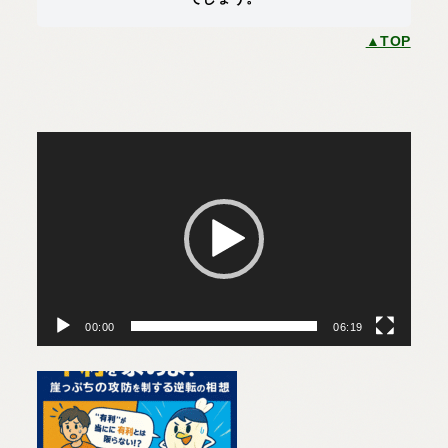
▲TOP
動
画
プ
レ
ー
ヤ
ー
00:00
06:19