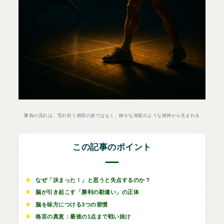
勝負の流れは、荒れ狂う感情の波ではなく、静かな湖面のような精神から生まれる
この記事のポイント
▶
なぜ「決まった！」と思うと失点するのか？
▶
脳が引き起こす「勝利の勘違い」の正体
▶
脳を味方につける3つの習慣
▶
格言の真意：最後の1点まで戦い抜け