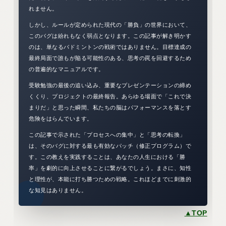
れません。
しかし、ルールが定められた現代の「勝負」の世界において、
このバグは紛れもなく弱点となります。この記事が解き明かす
のは、単なるバドミントンの戦術ではありません。目標達成の
最終局面で誰もが陥る可能性のある、思考の罠を回避するため
の普遍的なマニュアルです。
受験勉強の最後の追い込み、重要なプレゼンテーションの締め
くくり、プロジェクトの最終報告。あらゆる場面で「これで決
まりだ」と思った瞬間、私たちの脳はパフォーマンスを落とす
危険をはらんでいます。
この記事で示された「プロセスへの集中」と「思考の転換」
は、そのバグに対する最も有効なパッチ（修正プログラム）で
す。この教えを実践することは、あなたの人生における「勝
率」を劇的に向上させることに繋がるでしょう。まさに、知性
と理性が、本能に打ち勝つための戦略。これほどまでに刺激的
な知見はありません。
▲TOP