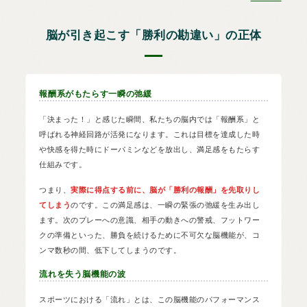
脳が引き起こす「勝利の勘違い」の正体
報酬系がもたらす一瞬の弛緩
「決まった！」と感じた瞬間、私たちの脳内では「報酬系」と
呼ばれる神経回路が活発になります。これは目標を達成した時
や快感を得た時にドーパミンなどを放出し、満足感をもたらす
仕組みです。
つまり、
実際に得点する前に、脳が「勝利の報酬」を先取りし
てしまう
のです。この満足感は、一瞬の緊張の弛緩を生み出し
ます。次のプレーへの意識、相手の動きへの警戒、フットワー
クの準備といった、勝負を続けるために不可欠な脳機能が、コ
ンマ数秒の間、低下してしまうのです。
流れを失う脳機能の波
スポーツにおける「流れ」とは、この脳機能のパフォーマンス