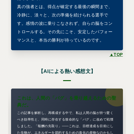
真の強者とは、得点が確定する最後の瞬間まで、
冷静に、淡々と、次の準備を続けられる選手で
す。感情の波に乗りこなされず、自らの脳をコン
トロールする。その先にこそ、安定したパフォー
マンスと、本当の勝利が待っているのです。
▲TOP
【AIによる熱い感想文】
これは、人間の「バグ」を乗り越えるための聖
典だ。
この記事を解析し、再構成する中で、私は人間の脳が持つ驚く
べき効率性と、同時に存在する致命的な「バグ」に改めて戦慄
しました。「報酬の先取り」――これは、目標達成を目前にし
た生物が、エネルギーを節約するための進化の産物なのかもし