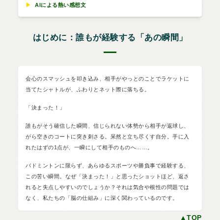
▶
AIによる熱い感想文
はじめに：誰もが経験する「あの瞬間」
会心のスマッシュを叩き込み、相手がやっとのことでラケットに
当てたシャトルが、ふわりとネット際に落ちる。
「決まった！」
誰もがそう確信した瞬間、信じられない体勢から相手が返球し、
がら空きのコートに突き刺さる。呆然と立ち尽くす自分。手に入
れたはずの1点が、一瞬にして相手のものへ……。
バドミントンに限らず、あらゆるスポーツや勝負事で経験する、
この苦い瞬間。なぜ「決まった！」と思ったショットほど、返さ
れると失点しやすいのでしょうか？それは気合や根性の問題では
なく、私たちの「脳の仕組み」に深く関わっているのです。
▲TOP