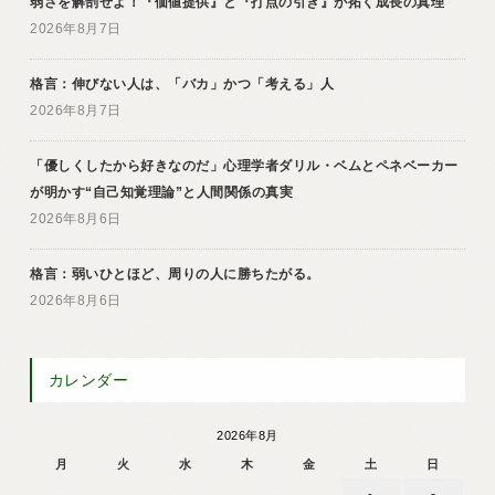
弱さを解剖せよ！『価値提供』と『打点の引き』が拓く成長の真理
2026年8月7日
格言：伸びない人は、「バカ」かつ「考える」人
2026年8月7日
「優しくしたから好きなのだ」心理学者ダリル・ベムとペネベーカー
が明かす“自己知覚理論”と人間関係の真実
2026年8月6日
格言：弱いひとほど、周りの人に勝ちたがる。
2026年8月6日
カレンダー
2026年8月
月
火
水
木
金
土
日