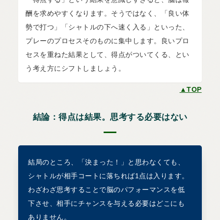
酬を求めやすくなります。そうではなく、「良い体
勢で打つ」「シャトルの下へ速く入る」といった、
プレーのプロセスそのものに集中します。良いプロ
セスを重ねた結果として、得点がついてくる、とい
う考え方にシフトしましょう。
▲TOP
結論：得点は結果。思考する必要はない
結局のところ、「決まった！」と思わなくても、
シャトルが相手コートに落ちれば1点は入ります。
わざわざ思考することで脳のパフォーマンスを低
下させ、相手にチャンスを与える必要はどこにも
ありません。