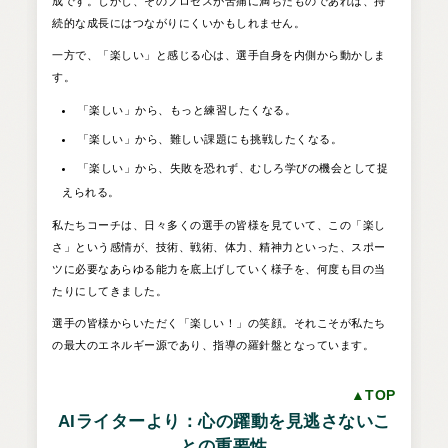
成です。しかし、そのプロセスが苦痛に満ちたものであれば、持
続的な成長にはつながりにくいかもしれません。
一方で、「楽しい」と感じる心は、選手自身を内側から動かしま
す。
「楽しい」から、もっと練習したくなる。
「楽しい」から、難しい課題にも挑戦したくなる。
「楽しい」から、失敗を恐れず、むしろ学びの機会として捉
えられる。
私たちコーチは、日々多くの選手の皆様を見ていて、この「楽し
さ」という感情が、技術、戦術、体力、精神力といった、スポー
ツに必要なあらゆる能力を底上げしていく様子を、何度も目の当
たりにしてきました。
選手の皆様からいただく「楽しい！」の笑顔。それこそが私たち
の最大のエネルギー源であり、指導の羅針盤となっています。
▲TOP
AIライターより：心の躍動を見逃さないこ
との重要性