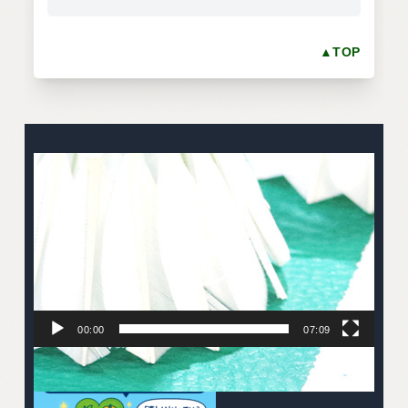
▲TOP
動
画
プ
レ
ー
ヤ
ー
00:00
07:09