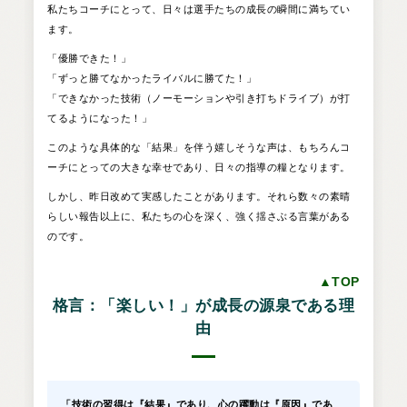
私たちコーチにとって、日々は選手たちの成長の瞬間に満ちてい
ます。
「優勝できた！」
「ずっと勝てなかったライバルに勝てた！」
「できなかった技術（ノーモーションや引き打ちドライブ）が打
てるようになった！」
このような具体的な「結果」を伴う嬉しそうな声は、もちろんコ
ーチにとっての大きな幸せであり、日々の指導の糧となります。
しかし、昨日改めて実感したことがあります。それら数々の素晴
らしい報告以上に、私たちの心を深く、強く揺さぶる言葉がある
のです。
▲TOP
格言：「楽しい！」が成長の源泉である理
由
「技術の習得は『結果』であり、心の躍動は『原因』であ