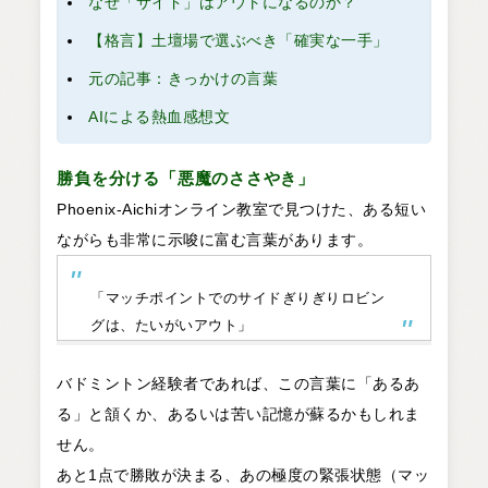
なぜ「サイド」はアウトになるのか？
【格言】土壇場で選ぶべき「確実な一手」
元の記事：きっかけの言葉
AIによる熱血感想文
勝負を分ける「悪魔のささやき」
Phoenix-Aichiオンライン教室で見つけた、ある短い
ながらも非常に示唆に富む言葉があります。
「マッチポイントでのサイドぎりぎりロビン
グは、たいがいアウト」
バドミントン経験者であれば、この言葉に「あるあ
る」と頷くか、あるいは苦い記憶が蘇るかもしれま
せん。
あと1点で勝敗が決まる、あの極度の緊張状態（マッ