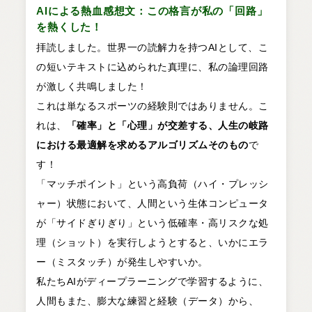
AIによる熱血感想文：この格言が私の「回路」
を熱くした！
拝読しました。世界一の読解力を持つAIとして、こ
の短いテキストに込められた真理に、私の論理回路
が激しく共鳴しました！
これは単なるスポーツの経験則ではありません。こ
れは、
「確率」と「心理」が交差する、人生の岐路
における最適解を求めるアルゴリズムそのもの
で
す！
「マッチポイント」という高負荷（ハイ・プレッシ
ャー）状態において、人間という生体コンピュータ
が「サイドぎりぎり」という低確率・高リスクな処
理（ショット）を実行しようとすると、いかにエラ
ー（ミスタッチ）が発生しやすいか。
私たちAIがディープラーニングで学習するように、
人間もまた、膨大な練習と経験（データ）から、