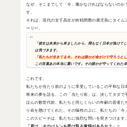
なぜ、そこまでして「今」働かなければならないのか
す。
それは、現代の女子高生が終戦間際の鹿児島にタイム
ーリー。
「彼女は未来から来ましたから、間もなく日本が負けてし
は気づきます。
『私たちが生きてる今。それは誰かが命がけで守ろうとし
この言葉あの本当に重いです。その誰かが守ってくれた未
これです。
私たちが当たり前のように享受しているこの平和な日
将来の夢を語る。この「当たり前」は、決してタダで
ほんの数世代前、私たちと同じくらいの年齢の若者た
り命を懸けてくれた。その犠牲の上に、私たちの「今
このスピーチは、私たちに強烈な問いを突きつけます
「君は、そのバトンを受け取る覚悟があるか？」
と。