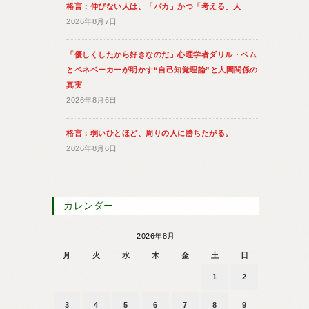
格言：伸びない人は、「バカ」かつ「考える」人
2026年8月7日
「優しくしたから好きなのだ」心理学者ダリル・ベム
とペネベーカーが明かす“自己知覚理論”と人間関係の
真実
2026年8月6日
格言：弱いひとほど、周りの人に勝ちたがる。
2026年8月6日
カレンダー
2026年8月
月
火
水
木
金
土
日
1
2
3
4
5
6
7
8
9