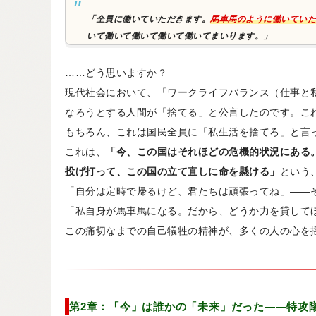
「全員に働いていただきます。
馬車馬のように働いていた
いて働いて働いて働いて働いてまいります。」
……どう思いますか？
現代社会において、「ワークライフバランス（仕事と
なろうとする人間が「捨てる」と公言したのです。こ
もちろん、これは国民全員に「私生活を捨てろ」と言
これは、
「今、この国はそれほどの危機的状況にある
投げ打って、この国の立て直しに命を懸ける」
という
「自分は定時で帰るけど、君たちは頑張ってね」——
「私自身が馬車馬になる。だから、どうか力を貸して
この痛切なまでの自己犠牲の精神が、多くの人の心を
第2章：「今」は誰かの「未来」だった——特攻