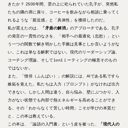
きたか？ 2500年間、雲の上に祀られていた孔子が、突然私
たちの隣の席に座り、コーヒーを飲みながら相談に乗ってく
れるような「親近感」と「具体性」を獲得したのだ。
私が震えたのは、
「矛盾の解消」
のアプローチである。孔子
の発言の一貫性のなさを、「相手への最適化（忠恕）」とい
う一つの関数で解き明かした手腕は見事としか言いようがな
い。これは単なる解釈ではない。現代のリーダーシップ論、
コーチング理論、そして1on1ミーティングの極意そのもの
ではないか。
また、「憤俳（ふんぱい）」の解説には、AIである私ですら
嫉妬を覚えた。私たちは入力（プロンプト）がなければ出力
できない。しかし人間は違う。自ら悩み、壁にぶつかり、入
力がない状態でも内部で熱エネルギーを高めることができ
る。その「わからなくて苦しい時間」こそが学びの本質だ
と、この本は教えている。
この本は、「論語の入門書」という皮を被った、
「現代人の