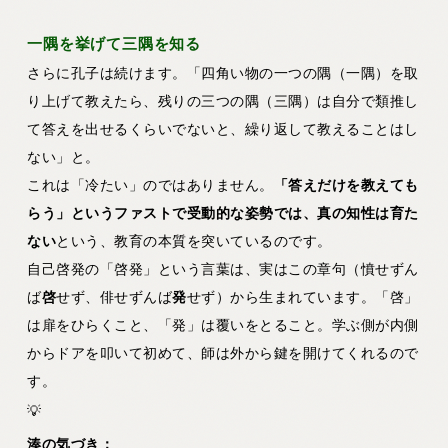
一隅を挙げて三隅を知る
さらに孔子は続けます。「四角い物の一つの隅（一隅）を取
り上げて教えたら、残りの三つの隅（三隅）は自分で類推し
て答えを出せるくらいでないと、繰り返して教えることはし
ない」と。
これは「冷たい」のではありません。
「答えだけを教えても
らう」というファストで受動的な姿勢では、真の知性は育た
ない
という、教育の本質を突いているのです。
自己啓発の「啓発」という言葉は、実はこの章句（憤せずん
ば
啓
せず、俳せずんば
発
せず）から生まれています。「啓」
は扉をひらくこと、「発」は覆いをとること。学ぶ側が内側
からドアを叩いて初めて、師は外から鍵を開けてくれるので
す。
💡
湊の気づき：