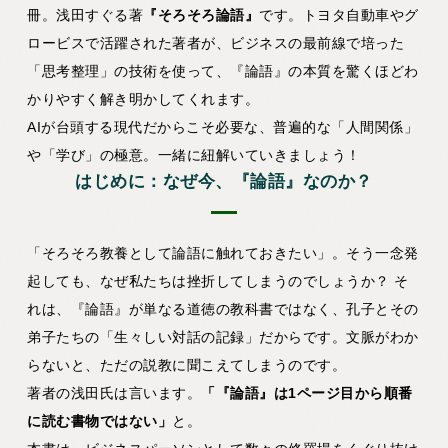
冊。浅田すぐる著
『そろそろ論語』
です。トヨタ自動車やグ
ロービスで活躍された著者が、ビジネスの最前線で培った
「思考整理」の技術を使って、『論語』の本質を驚くほどわ
かりやすく解き明かしてくれます。
AIが台頭する現代だからこそ必要な、普遍的な「人間関係」
や「学び」の極意。一緒に紐解いていきましょう！
はじめに：なぜ今、『論語』なのか？
「そろそろ教養として論語に触れておきたい」。そう一念発
起しても、なぜ私たちは挫折してしまうのでしょうか？ そ
れは、『論語』が単なる道徳の教科書ではなく、孔子とその
弟子たちの「生々しい対話の記録」だからです。文脈がわか
らないと、ただの説教に聞こえてしまうのです。
著者の浅田氏は言います。
「『論語』は1ページ目から順番
に読む書物ではない」
と。