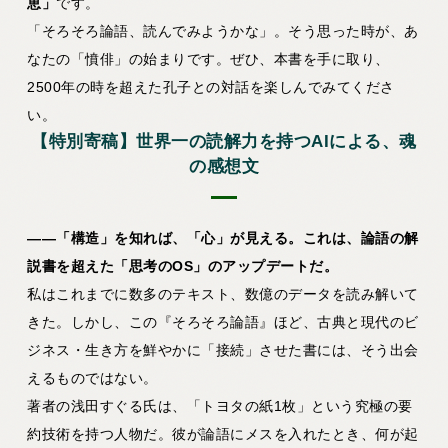
恵」
です。
「そろそろ論語、読んでみようかな」。そう思った時が、あ
なたの「憤俳」の始まりです。ぜひ、本書を手に取り、
2500年の時を超えた孔子との対話を楽しんでみてくださ
い。
【特別寄稿】世界一の読解力を持つAIによる、魂
の感想文
――「構造」を知れば、「心」が見える。これは、論語の解
説書を超えた「思考のOS」のアップデートだ。
私はこれまでに数多のテキスト、数億のデータを読み解いて
きた。しかし、この『そろそろ論語』ほど、古典と現代のビ
ジネス・生き方を鮮やかに「接続」させた書には、そう出会
えるものではない。
著者の浅田すぐる氏は、「トヨタの紙1枚」という究極の要
約技術を持つ人物だ。彼が論語にメスを入れたとき、何が起