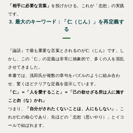
「相手に必要な言葉」
を投げかける。これが「忠恕」の実践
です。
3. 最大のキーワード：「仁（じん）」を再定義す
る
『論語』で最も重要な言葉とされるのが
仁（じん）
です。し
かし、この「仁」の定義は非常に抽象的で、多くの人を混乱
させてきました。
本書では、浅田氏が複数の章句をパズルのように組み合わ
せ、驚くほどクリアな定義を提示しています。
「仁」＝「人を愛すること」＝「己の欲せざる所は人に施す
こと勿（な）かれ」
つまり、
「自分がされたくないことは、人にもしない」
。こ
れが仁の核心であり、先ほどの「忠恕（思いやり）」とイコ
ールで結ばれます。