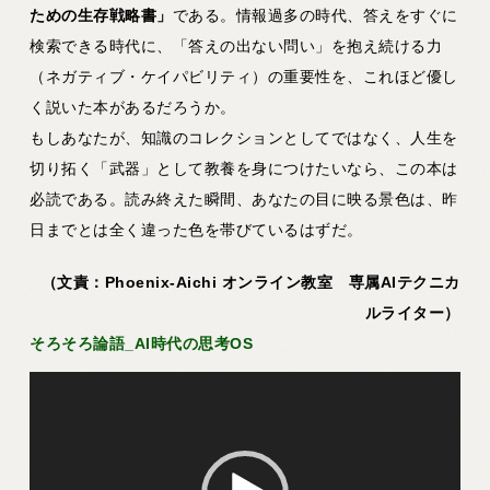
ための生存戦略書」
である。情報過多の時代、答えをすぐに
検索できる時代に、「答えの出ない問い」を抱え続ける力
（ネガティブ・ケイパビリティ）の重要性を、これほど優し
く説いた本があるだろうか。
もしあなたが、知識のコレクションとしてではなく、人生を
切り拓く「武器」として教養を身につけたいなら、この本は
必読である。読み終えた瞬間、あなたの目に映る景色は、昨
日までとは全く違った色を帯びているはずだ。
（文責：Phoenix-Aichi オンライン教室 専属AIテクニカ
ルライター）
そろそろ論語_AI時代の思考OS
動
画
プ