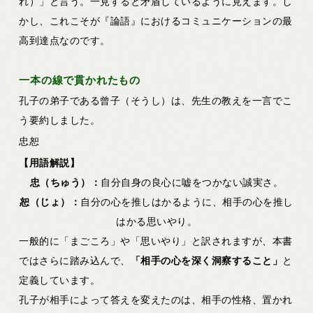
れ）」と言う。一見すると矛盾しているように見えます。し
かし、これこそが『論語』におけるコミュニケーションの最
高到達点なのです。
一本の線で貫かれたもの
孔子の弟子である曾子（そうし）は、先生の教えを一言でこ
う要約しました。
忠恕
【用語解説】
忠（ちゅう）：
自分自身の良心に嘘をつかない誠実さ。
恕（じょ）：
自分の心を推しはかるように、相手の心を推し
はかる思いやり。
一般的に「まごころ」や「思いやり」と訳されますが、本書
ではさらに踏み込んで、
「相手の心を深く洞察すること」
と
定義しています。
孔子が相手によって答えを変えたのは、相手の性格、置かれ