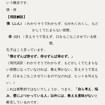
いう概念です。
憤・俳
【用語解説】
憤（ふん）：
わかりそうでわからず、心がわくわくし、もど
かしくてたまらない状態。
俳（ひ）：
言えそうで言えず、口をもごもごさせている状
態。
孔子はこう言っています。
「憤せずんば啓せず。俳せずんば発せず。」
（現代語訳：わかりそうでわからず、もどかしくてたまらな
い状態になっていなければ、教え導かない。言えそうで言え
ず、口をもごもごさせているのでなければ、ヒントを与えな
い。）
これは衝撃的ではないでしょうか。つまり、
「自ら考え、悩
み、壁にぶつかっている人」以外には、教える意味がない
と
断言しているのです。