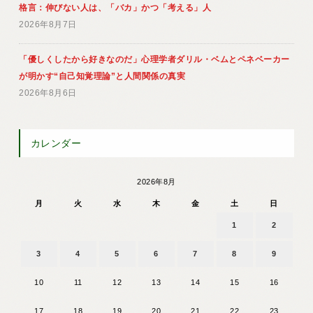
格言：伸びない人は、「バカ」かつ「考える」人
2026年8月7日
「優しくしたから好きなのだ」心理学者ダリル・ベムとペネベーカー
が明かす“自己知覚理論”と人間関係の真実
2026年8月6日
カレンダー
2026年8月
月
火
水
木
金
土
日
1
2
3
4
5
6
7
8
9
10
11
12
13
14
15
16
17
18
19
20
21
22
23