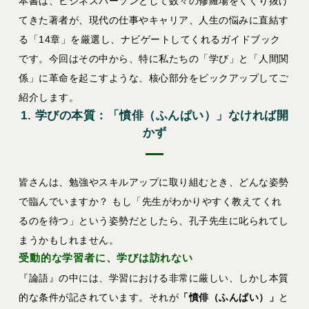
本書は、ビジネスパーソンとして数々の修羅場をくぐり抜け
てきた著者が、現代の仕事やキャリア、人生の悩みに直結す
る「14章」を厳選し、ナビゲートしてくれるガイドブック
です。今回はその中から、特に私たちの「学び」と「人間関
係」に革命を起こすような、核心部分をピックアップしてご
紹介します。
1. 学びの本質：「憤俳（ふんぱい）」なければ開
かず
皆さんは、勉強やスキルアップに取り組むとき、どんな姿勢
で臨んでいますか？ もし「先生がわかりやすく教えてくれ
るのを待つ」という姿勢だとしたら、孔子先生に叱られてし
まうかもしれません。
受動的な学習者に、学びは訪れない
『論語』の中には、学習における非常に厳しい、しかし本質
的な条件が記されています。それが
「憤俳（ふんぱい）」
と