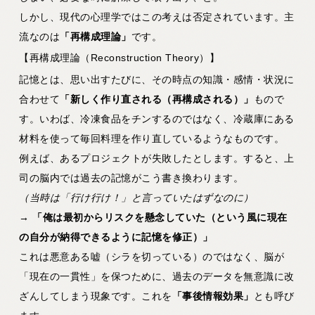
しかし、現代の心理学ではこの考えは否定されています。主
流なのは
「再構成理論」
です。
【再構成理論（Reconstruction Theory）】
記憶とは、思い出すたびに、その時点の知識・感情・状況に
合わせて
「新しく作り直される（再構成される）」
もので
す。いわば、冷凍食品をチンするのではなく、冷蔵庫にある
材料を使って毎回料理を作り直しているようなものです。
例えば、あるプロジェクトが失敗したとします。すると、上
司の脳内では過去の記憶がこう書き換わります。
（当時は「行け行け！」と言っていたはずなのに）
→ 「俺は最初からリスクを懸念していた（という風に現在
の自分が納得できるように記憶を修正）」
これは悪意ある嘘（シラを切っている）のではなく、脳が
「現在の一貫性」を保つために、過去のデータを無意識に改
ざんしてしまう現象です。これを
「事後情報効果」
とも呼び