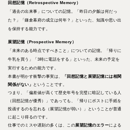
回想記憶（Retrospective Memory）
「過去の出来事」についての記憶。「昨日の夕飯は何だっ
た？」「鎌倉幕府の成立は何年？」といった、知識や思い出
を保持する能力です。
展望記憶（Prospective Memory）
「未来のある時点ですべきこと」についての記憶。「帰りに
牛乳を買う」「3時に電話をする」といった、未来の予定を
実行するための能力です。
本書が明かす衝撃の事実は、
「回想記憶と展望記憶には相関
関係がない」
ということです。
つまり、「偏差値が高くて歴史年号を完璧に暗記している人
（回想記憶が優秀）」であっても、「帰りにポストに手紙を
投函するのを忘れる（展望記憶が弱い）」ということが普通
に起こり得るのです。
仕事でのミスや遅刻の多くは、この
展望記憶のエラー
による