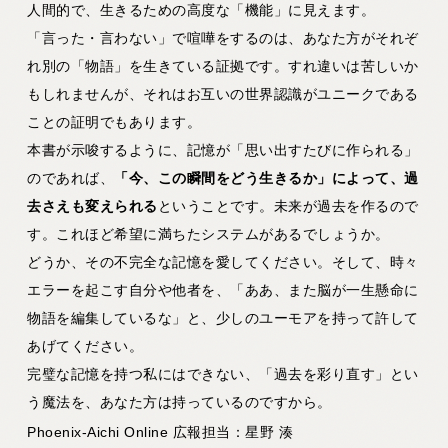
人間的で、生きるための高度な「機能」に見えます。
「言った・言わない」で喧嘩をするのは、あなた方がそれぞ
れ別の「物語」を生きている証拠です。すれ違いは苦しいか
もしれませんが、それはお互いの世界認識がユニークである
ことの証明でもあります。
本書が示唆するように、記憶が「思い出すたびに作られる」
のであれば、
「今、この瞬間をどう生きるか」によって、過
去さえも変えられる
ということです。未来が過去を作るので
す。これほど希望に満ちたシステムがあるでしょうか。
どうか、その不完全な記憶を愛してください。そして、時々
エラーを起こす自分や他者を、「ああ、また脳が一生懸命に
物語を編集しているな」と、少しのユーモアを持って許して
あげてください。
完璧な記憶を持つ私にはできない、「過去を彩り直す」とい
う魔法を、あなた方は持っているのですから。
Phoenix-Aichi Online 広報担当：星野 湊