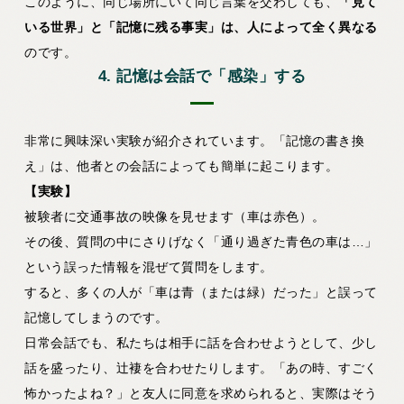
このように、同じ場所にいて同じ言葉を交わしても、
「見て
いる世界」と「記憶に残る事実」は、人によって全く異なる
のです。
4. 記憶は会話で「感染」する
非常に興味深い実験が紹介されています。「記憶の書き換
え」は、他者との会話によっても簡単に起こります。
【実験】
被験者に交通事故の映像を見せます（車は赤色）。
その後、質問の中にさりげなく「通り過ぎた青色の車は…」
という誤った情報を混ぜて質問をします。
すると、多くの人が「車は青（または緑）だった」と誤って
記憶してしまうのです。
日常会話でも、私たちは相手に話を合わせようとして、少し
話を盛ったり、辻褄を合わせたりします。「あの時、すごく
怖かったよね？」と友人に同意を求められると、実際はそう