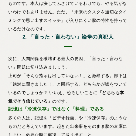
ものです。本人は決してふざけているわけでも、やる気がな
いわけでもありません。ただ、「未来のタスクを適切なタイ
ミングで思い出すスイッチ」が入りにくい脳の特性を持って
いるだけなのです。
2. 「言った・言わない」論争の真犯人
次に、人間関係を破壊する最大の要因、「言った・言わな
い」問題に切り込みましょう。
上司が「そんな指示は出していない！」と激昂する。部下は
「絶対に聞きました！」と困惑する。どちらかが嘘をついて
いるのでしょうか？ いいえ、恐ろしいことに
「どちらも本
気でそう信じている」
のです。
記憶は「冷凍保存」ではなく「料理」である
多くの人は、記憶を「ビデオ録画」や「冷凍保存」のような
ものだと考えています。起きた出来事をそのまま脳の倉庫に
しまい、必要な時に解凍して取り出す、と。