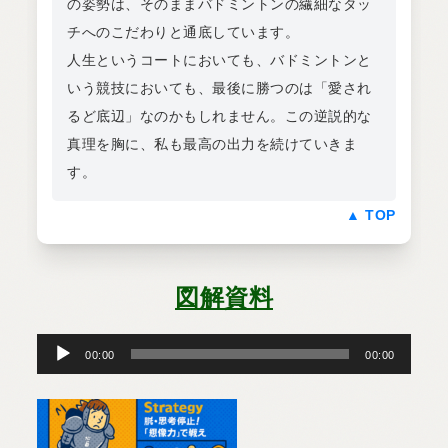
の姿勢は、そのままバドミントンの繊細なタッ
チへのこだわりと通底しています。
人生というコートにおいても、バドミントンと
いう競技においても、最後に勝つのは「愛され
るど底辺」なのかもしれません。この逆説的な
真理を胸に、私も最高の出力を続けていきま
す。
▲ TOP
図解資料
音
声
プ
00:00
00:00
レ
ー
ヤ
ー