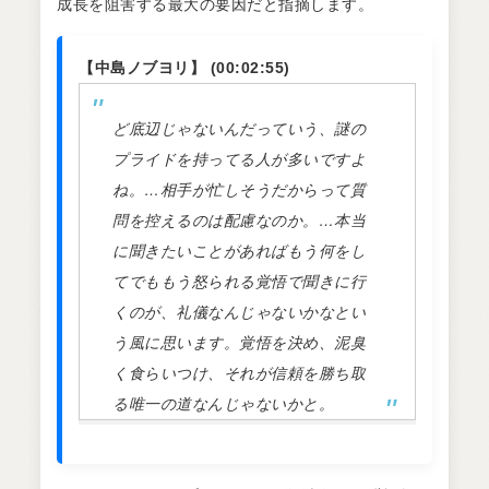
成長を阻害する最大の要因だと指摘します。
【中島ノブヨリ】 (00:02:55)
ど底辺じゃないんだっていう、謎の
プライドを持ってる人が多いですよ
ね。…相手が忙しそうだからって質
問を控えるのは配慮なのか。…本当
に聞きたいことがあればもう何をし
てでももう怒られる覚悟で聞きに行
くのが、礼儀なんじゃないかなとい
う風に思います。覚悟を決め、泥臭
く食らいつけ、それが信頼を勝ち取
る唯一の道なんじゃないかと。