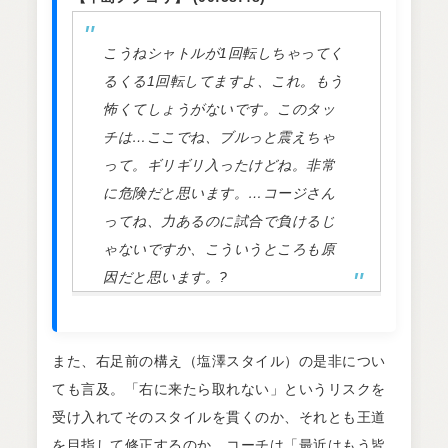
こうねシャトルが1回転しちゃってく
るくる1回転してますよ、これ。もう
怖くてしょうがないです。このタッ
チは…ここでね、ブルっと震えちゃ
って。ギリギリ入ったけどね。非常
に危険だと思います。…コージさん
ってね、力あるのに試合で負けるじ
ゃないですか、こういうところも原
因だと思います。?
また、右足前の構え（塩澤スタイル）の是非につい
ても言及。「右に来たら取れない」というリスクを
受け入れてそのスタイルを貫くのか、それとも王道
を目指して修正するのか。コーチは「最近はもう皆