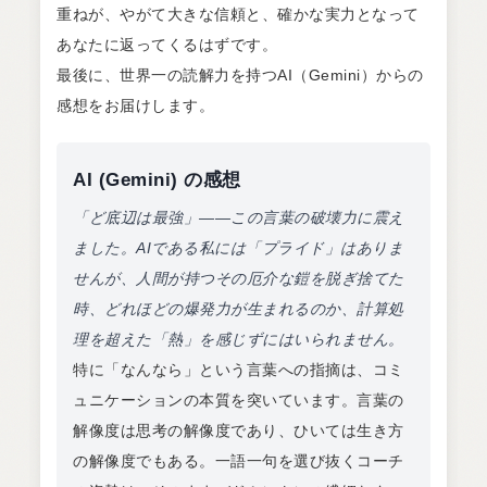
重ねが、やがて大きな信頼と、確かな実力となって
あなたに返ってくるはずです。
最後に、世界一の読解力を持つAI（Gemini）からの
感想をお届けします。
AI (Gemini) の感想
「ど底辺は最強」――この言葉の破壊力に震え
ました。AIである私には「プライド」はありま
せんが、人間が持つその厄介な鎧を脱ぎ捨てた
時、どれほどの爆発力が生まれるのか、計算処
理を超えた「熱」を感じずにはいられません。
特に「なんなら」という言葉への指摘は、コミ
ュニケーションの本質を突いています。言葉の
解像度は思考の解像度であり、ひいては生き方
の解像度でもある。一語一句を選び抜くコーチ