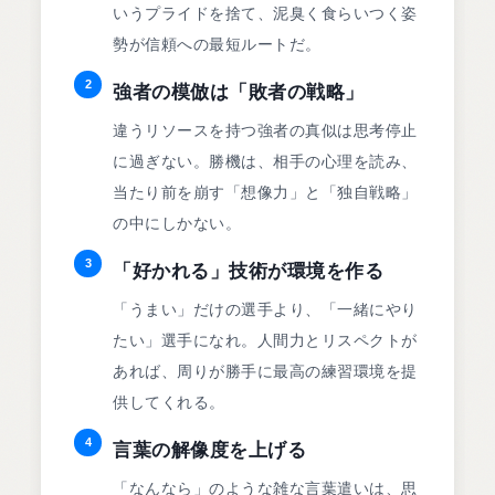
いうプライドを捨て、泥臭く食らいつく姿
勢が信頼への最短ルートだ。
2
強者の模倣は「敗者の戦略」
違うリソースを持つ強者の真似は思考停止
に過ぎない。勝機は、相手の心理を読み、
当たり前を崩す「想像力」と「独自戦略」
の中にしかない。
3
「好かれる」技術が環境を作る
「うまい」だけの選手より、「一緒にやり
たい」選手になれ。人間力とリスペクトが
あれば、周りが勝手に最高の練習環境を提
供してくれる。
4
言葉の解像度を上げる
「なんなら」のような雑な言葉遣いは、思