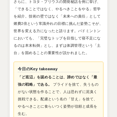
さらに、トヨタ・プリウスの開発秘話を例に挙げ、
「できることではなく、やるべきことをやる」哲学
を紹介。技術の壁ではなく「未来への責任」として
燃費2倍という常識外れの目標に挑んだ姿勢こそが、
世界を変える力になったと語ります。バドミントン
においても、「完璧なトップを目指して寝不足にな
るのは本末転倒」とし、まずは体調管理という「土
台」を固めることの重要性が説かれました。
今日のKey takeaway
「ど底辺」を認めることは、諦めではなく「最
強の戦略」である。
プライドを捨て、失うもの
がない状態を作ることで、人は恐れずに泥臭く
挑戦できる。配慮という名の「甘え」を捨て、
やるべきことに食らいつく姿勢が信頼と成長を
生む。