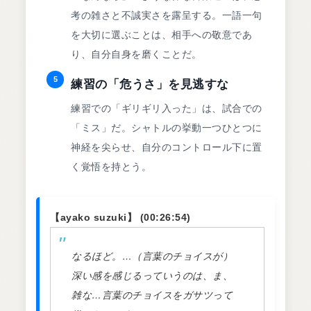
考の雑さと不誠実さを露呈する。一語一句
を大切に選ぶことは、相手への敬意であ
り、自分自身を磨くことだ。
5
練習の「危うさ」を見逃すな
練習での「ギリギリ入った」は、試合での
「ミス」だ。シャトルの挙動一つひとつに
神経を尖らせ、自分のコントロール下に置
く覚悟を持とう。
【ayako suzuki】 (00:26:54)
なるほど。…（言葉のチョイスが）
深い感を感じるっていうのは、ま、
雑な…言葉のチョイスをガサツって