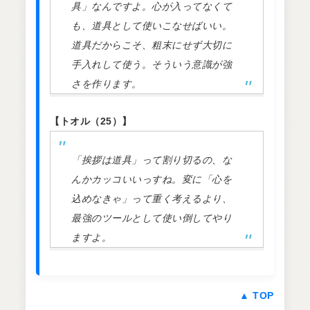
具」なんですよ。心が入ってなくて
も、道具として使いこなせばいい。
道具だからこそ、粗末にせず大切に
手入れして使う。そういう意識が強
さを作ります。
【トオル（25）】
「挨拶は道具」って割り切るの、な
んかカッコいいっすね。変に「心を
込めなきゃ」って重く考えるより、
最強のツールとして使い倒してやり
ますよ。
▲ TOP