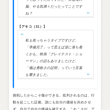
脳、やる気満々だったってことです
ね？
【アキコ（31）】
私も焦っちゃうタイプですけど、
「準備完了」って思えば逆に落ち着
くかも。映画『グレイテスト・ショ
ーマン』の話もありましたけど、
「傷は勇敢さの証明」っていう言葉
も響きました。
挑戦したからこそ傷ができる。批判されるのは、行
動を起こした証拠。誰にも自分の価値を決めさせ
ず、自分で自分の価値を確立する。これこそが、ア