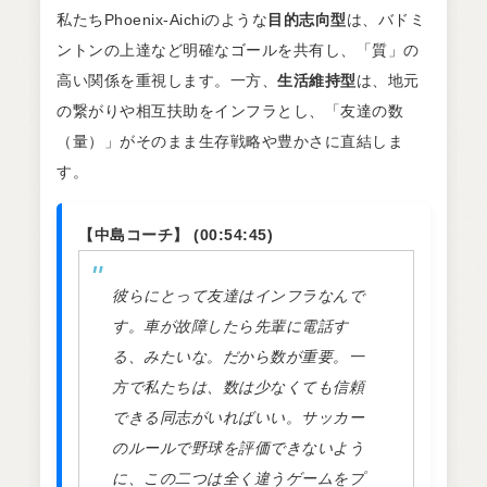
私たちPhoenix-Aichiのような
目的志向型
は、バドミ
ントンの上達など明確なゴールを共有し、「質」の
高い関係を重視します。一方、
生活維持型
は、地元
の繋がりや相互扶助をインフラとし、「友達の数
（量）」がそのまま生存戦略や豊かさに直結しま
す。
【中島コーチ】 (00:54:45)
彼らにとって友達はインフラなんで
す。車が故障したら先輩に電話す
る、みたいな。だから数が重要。一
方で私たちは、数は少なくても信頼
できる同志がいればいい。サッカー
のルールで野球を評価できないよう
に、この二つは全く違うゲームをプ