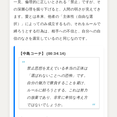
一見、倫理的に正しいとされる「禁止」ですが、そ
の深層心理を掘り下げると、人間の弱さが見えてき
ます。愛とは本来、他者の「主体性（自由な選
択）」によってのみ成立するもの。それをルールで
縛ろうとする行為は、相手への不信と、自分への自
信のなさを露呈しているのと同じなのです。
【中島コーチ】 (00:34:14)
禁止思想を支えている本当の正体は
「選ばれないことへの恐怖」です。
自分の魅力で勝負することを避け、
ルールに頼ろうとする。これは努力
の放棄であり、非常に卑怯な考え方
ではないでしょうか。