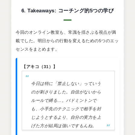
6. Takeaways: コーチング的5つの学び
今回のオンライン教室も、常識を揺さぶる視点が満
載でした。明日からの行動を変えるための5つのエッ
センスをまとめます。
【アキコ（31）】
今日は特に「禁止しない」っていう
のが刺さりました。自信がないから
ルールで縛る…。バドミントンで
も、小手先のテクニックで相手を封
じようとするより、自分の実力を上
げた方が結局は強いですもんね。