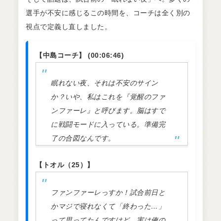
選手が不安に感じるこの時間を、コーチは全く別の
視点で定義し直しました。
【中島コーチ】 (00:06:46)
眠れない夜、それは不安のサイン
か？いや、私はこれを『覚醒のファ
ンファーレ』と呼びます。脳はすで
に戦闘モードに入っている。準備完
了の合図なんです。
【トオル（25）】
ファンファーレっすか！試合前日と
かマジで寝れなくて「終わった…」
って思ってたんですけど、実は俺の