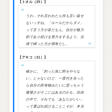
【トオル（25）】
うわ…それ言われたら何も言い返せ
ないっすね。「ルールだからダメ」
って言う方が楽だもん。自分が魅力
的であり続ける努力をするより、法
律で縛った方が簡単だし。
【アキコ（31）】
確かに。「釣った魚に餌をやらな
い」じゃないけど、一度付き合った
ら自分の所有物みたいに思っちゃう
傲慢さがそこにはあるのかも。自由
の中で、それでも「あなたがいい」
って選ばれ続けることこそが、本当