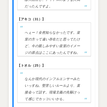
だったんですよ。
【アキコ（31）】
へぇー！全然知らなかったです。皇
室の方って遠い存在だと思ってたけ
ど、今の親しみやすい皇室のイメー
ジの原点はここにあったんですね。
【トオル（25）】
なんか現代のインフルエンサーみた
いっすね。堅苦しいルールより、直
接会って話す。現場主義の先駆けっ
て感じでカッコいいかも。