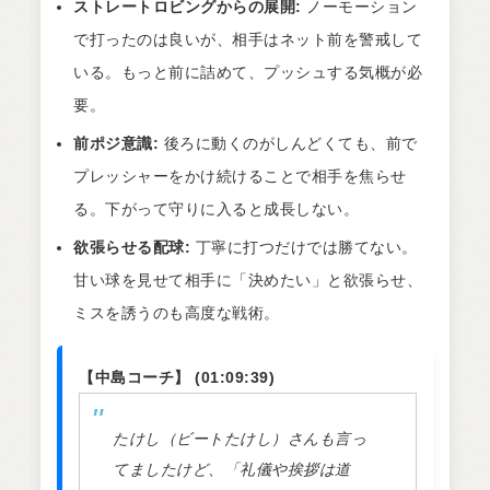
ストレートロビングからの展開:
ノーモーション
で打ったのは良いが、相手はネット前を警戒して
いる。もっと前に詰めて、プッシュする気概が必
要。
前ポジ意識:
後ろに動くのがしんどくても、前で
プレッシャーをかけ続けることで相手を焦らせ
る。下がって守りに入ると成長しない。
欲張らせる配球:
丁寧に打つだけでは勝てない。
甘い球を見せて相手に「決めたい」と欲張らせ、
ミスを誘うのも高度な戦術。
【中島コーチ】 (01:09:39)
たけし（ビートたけし）さんも言っ
てましたけど、「礼儀や挨拶は道