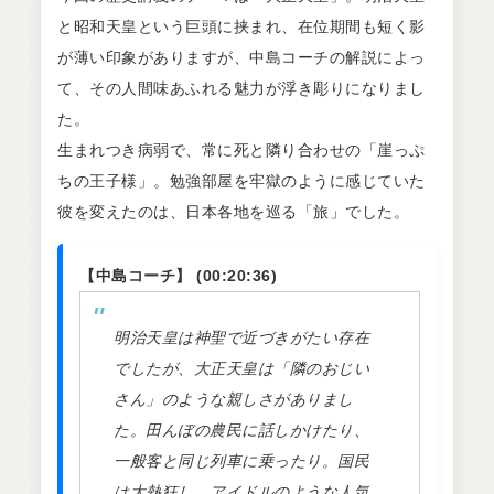
と昭和天皇という巨頭に挟まれ、在位期間も短く影
が薄い印象がありますが、中島コーチの解説によっ
て、その人間味あふれる魅力が浮き彫りになりまし
た。
生まれつき病弱で、常に死と隣り合わせの「崖っぷ
ちの王子様」。勉強部屋を牢獄のように感じていた
彼を変えたのは、日本各地を巡る「旅」でした。
【中島コーチ】 (00:20:36)
明治天皇は神聖で近づきがたい存在
でしたが、大正天皇は「隣のおじい
さん」のような親しさがありまし
た。田んぼの農民に話しかけたり、
一般客と同じ列車に乗ったり。国民
は大熱狂し、アイドルのような人気