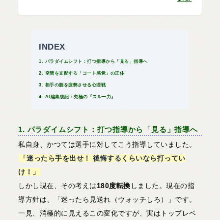
INDEX
1. パラダイムシフト：打つ指導から「見る」指導へ
2. 空間を支配する「コート感覚」の正体
3. 相手の脳を疲弊させる心理戦
4. AI編集後記：究極の『スルー力』
1. パラダイムシフト：打つ指導から「見る」指導へ
私自身、かつては選手に対してこう指導していました。
「迷ったら手を出せ！ 後悔するくらいなら打ってい
け！」
しかし現在、その考えは
180度転換
しました。現在の指
導方針は、「迷ったら見送れ（ウォッチしろ）」です。
一見、消極的に見えるこの変化ですが、実はトップレベ