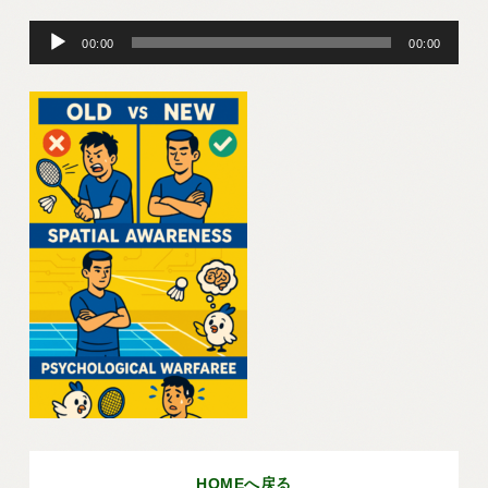
音
声
00:00
00:00
プ
レ
ー
ヤ
ー
HOMEへ戻る