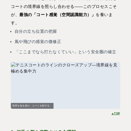
コートの境界線を照らし合わせる——このプロセスこそ
が、
最強の「コート感覚（空間認識能力）」
を養いま
す。
自分の立ち位置の把握
風や飛びの感覚の微修正
「ここまでなら打たなくていい」という安全圏の確立
境界を知る者が、コートを制する。
▲TOP