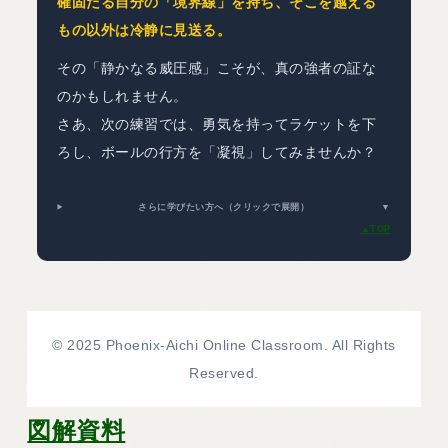
確固たる自分の「境界線」を持ち、そこを越える
もの以外は冷静に見送る。
その「静かなる威圧感」こそが、真の強者の証な
のかもしれません。
さあ、次の練習では、勇気を持ってラケットを下
ろし、ボールの行方を「凝視」してみませんか？
さらに学びたい方へ（クリックで展開）
▼
▲TOP
© 2025 Phoenix-Aichi Online Classroom. All Rights
Reserved.
図解資料