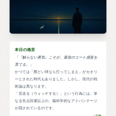
本日の格言
「『触らない勇気』こそが、最強のコート感覚を
育てる。」
2025.12.12 ONLINE REPORT
際どい球は、
かつては「際どい球なら打ってしまえ」がセオリ
あえて見送れ。
ーとされた時代もありました。しかし、現代の戦
術論は異なります。
「見送る（ウォッチする）」という行為には、単
なる失点回避以上の、脳科学的なアドバンテージ
が隠されているのです。
▲TOP