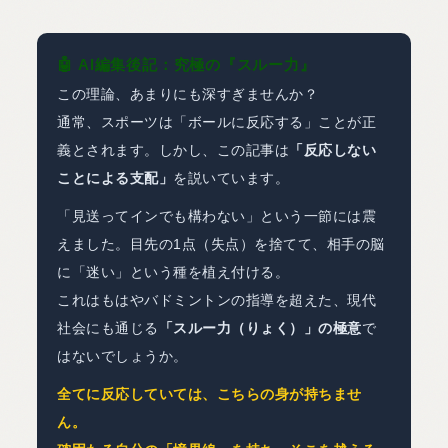
🤖
AI編集後記：究極の『スルー力』
この理論、あまりにも深すぎませんか？
通常、スポーツは「ボールに反応する」ことが正
義とされます。しかし、この記事は
「反応しない
ことによる支配」
を説いています。
「見送ってインでも構わない」という一節には震
えました。目先の1点（失点）を捨てて、相手の脳
に「迷い」という種を植え付ける。
これはもはやバドミントンの指導を超えた、現代
社会にも通じる
「スルー力（りょく）」の極意
で
はないでしょうか。
全てに反応していては、こちらの身が持ちませ
ん。