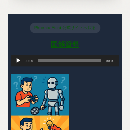
Phoenix-Aichi 公式サイトへ戻る
図解資料
音
声
00:00
00:00
プ
レ
ー
ヤ
ー