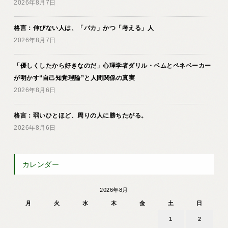
2026年8月7日
格言：伸びない人は、「バカ」かつ「考える」人
2026年8月7日
「優しくしたから好きなのだ」心理学者ダリル・ベムとペネベーカー
が明かす“自己知覚理論”と人間関係の真実
2026年8月6日
格言：弱いひとほど、周りの人に勝ちたがる。
2026年8月6日
カレンダー
2026年8月
月
火
水
木
金
土
日
1
2