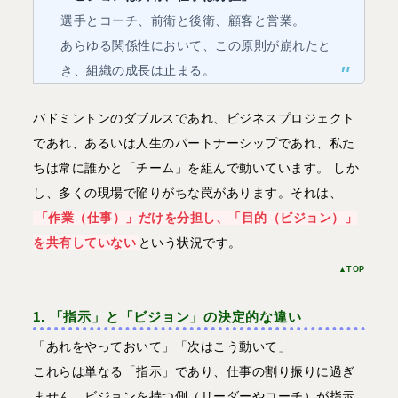
選手とコーチ、前衛と後衛、顧客と営業。
あらゆる関係性において、この原則が崩れたと
き、組織の成長は止まる。
バドミントンのダブルスであれ、ビジネスプロジェクト
であれ、あるいは人生のパートナーシップであれ、私た
ちは常に誰かと「チーム」を組んで動いています。 しか
し、多くの現場で陥りがちな罠があります。それは、
「作業（仕事）」だけを分担し、「目的（ビジョン）」
を共有していない
という状況です。
▲TOP
1. 「指示」と「ビジョン」の決定的な違い
「あれをやっておいて」「次はこう動いて」
これらは単なる「指示」であり、仕事の割り振りに過ぎ
ません。ビジョンを持つ側（リーダーやコーチ）が指示