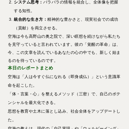
システム思考：
バラバラの情報を統合し、全体像を把握
する知性。
統合的な生き方：
精神的な豊かさと、現実社会での成功
（貢献）を両立させる。
空海は今も高野山の奥之院で、深い瞑想を続けながら私たち
を見守っていると言われています。彼の「覚醒の革命」は、
今、この文章を読んでいるあなたの心の中でも、新しく始ま
るのを待っているのです。
本日のレポートまとめ
空海は「人は今すぐ仏になれる（即身成仏）」という意識革
命を起こした。
「体・言葉・心」を整えるメソッド（三密）で、自己のポテ
ンシャルを最大化できる。
思想を教育や土木に落とし込み、社会全体をアップデートし
た。
空海の教えは、現代の「自己実現」や「ウェルビーイング」