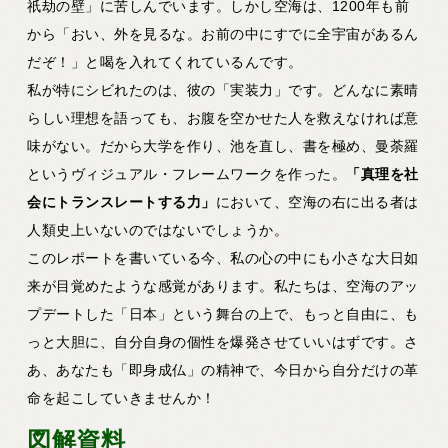
祇劫の壁」に苦しんでいます。しかし空海は、1200年も前
から「おい、外を見るな。お前の中にすでに全宇宙があるん
だぞ！」と喝を入れてくれているんです。
私が特にシビれたのは、彼の「実装力」です。どんなに素晴
らしい理想を語っても、お腹を空かせた人を救えなければ意
味がない。だから大学を作り、池を直し、書を極め、曼荼羅
というヴィジュアル・フレームワークを作った。
「真理を社
会にトランスレートする力」
において、空海の右に出る者は
人類史上いないのではないでしょうか。
このレポートを書いている今、私の心の中にも小さな大日如
来が目覚めたような感覚があります。私たちは、空海のアッ
プデートした「日本」という舞台の上で、もっと自由に、も
っと大胆に、自分自身の個性を爆発させていいはずです。さ
あ、あなたも「即身成仏」の精神で、今日から自分だけの革
命を起こしていきませんか！
図解資料