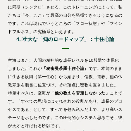
に同期（シンクロ）させる。このトレーニングによって、私
たちは「今、ここ」で最高の自分を発揮できるようになるの
です。これは現代でいうところの「フロー状態」や「マイン
ドフルネス」の究極系といえます。
4. 壮大な「知のロードマップ」：十住心論
空海はまた、人間の精神的な成長レベルを10段階で体系化
しました。これが
『秘密曼荼羅十住心論』
です。本能のまま
に生きる段階（第一住心）から始まり、儒教、道教、他の仏
教宗派を順番に位置づけ、その頂点に密教を置きました。
特筆すべきは、空海が
「他の教えを否定しなかった」
ことで
す。「すべての思想にはそれぞれの役割があり、成長のプロ
セスである」として、すべてを包み込んだ上で、より高いス
テージを示したのです。この圧倒的なシステム思考こそ、彼
が天才と呼ばれる所以です。