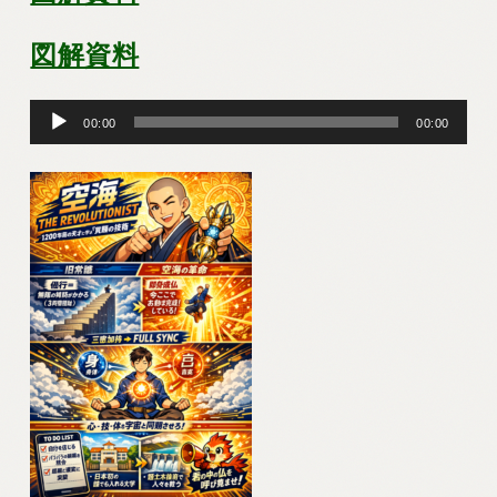
図解資料
音
00:00
00:00
声
プ
レ
ー
ヤ
ー