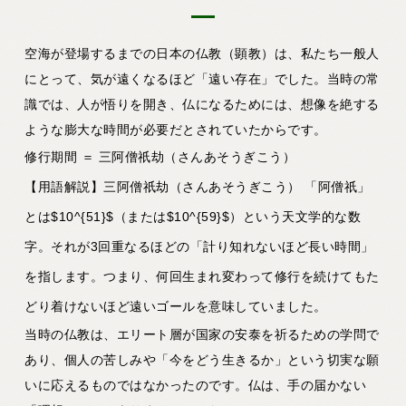
空海が登場するまでの日本の仏教（顕教）は、私たち一般人
にとって、気が遠くなるほど「遠い存在」でした。当時の常
識では、人が悟りを開き、仏になるためには、想像を絶する
ような膨大な時間が必要だとされていたからです。
修行期間 ＝ 三阿僧祇劫（さんあそうぎこう）
【用語解説】三阿僧祇劫（さんあそうぎこう）
「阿僧祇」
とは$10^{51}$（または$10^{59}$）という天文学的な数
字。それが3回重なるほどの「計り知れないほど長い時間」
を指します。つまり、何回生まれ変わって修行を続けてもた
どり着けないほど遠いゴールを意味していました。
当時の仏教は、エリート層が国家の安泰を祈るための学問で
あり、個人の苦しみや「今をどう生きるか」という切実な願
いに応えるものではなかったのです。仏は、手の届かない