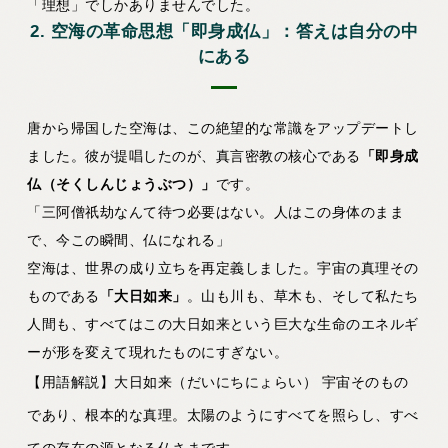
「理想」でしかありませんでした。
2. 空海の革命思想「即身成仏」：答えは自分の中
にある
唐から帰国した空海は、この絶望的な常識をアップデートし
ました。彼が提唱したのが、真言密教の核心である
「即身成
仏（そくしんじょうぶつ）」
です。
「三阿僧祇劫なんて待つ必要はない。人はこの身体のまま
で、今この瞬間、仏になれる」
空海は、世界の成り立ちを再定義しました。宇宙の真理その
ものである
「大日如来」
。山も川も、草木も、そして私たち
人間も、すべてはこの大日如来という巨大な生命のエネルギ
ーが形を変えて現れたものにすぎない。
【用語解説】大日如来（だいにちにょらい）
宇宙そのもの
であり、根本的な真理。太陽のようにすべてを照らし、すべ
ての存在の源となる仏さまです。