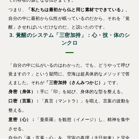
つまり、
「私たちは最初から仏と同じ素材でできている」
。
自分の中に最初から仏性が眠っているのだから、それを「覚
醒」させればいいだけなのだ、と説いたのです。
3. 覚醒のシステム「三密加持」：心・技・体のシ
ンクロ
「自分の中に仏がいるのはわかった。でも、どうやって呼び
覚ますの？」という疑問に、空海は超具体的なメソッドで答
えました。それが
「三密加持（さんみつかじ）」
です。
身密（身体）：
手に「印」を結び、身体的な型を整える。
口密（言葉）：
「真言（マントラ）」を唱え、言葉の波動を
整える。
意密（心）：
「曼荼羅」を観想（イメージ）し、精神を集中
させる。
自分の「体・言葉・心」を、宇宙の真理（大日如来）と完全