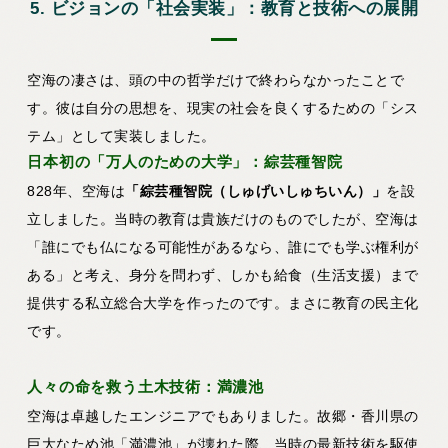
5. ビジョンの「社会実装」：教育と技術への展開
空海の凄さは、頭の中の哲学だけで終わらなかったことで
す。彼は自分の思想を、現実の社会を良くするための「シス
テム」として実装しました。
日本初の「万人のための大学」：綜芸種智院
828年、空海は
「綜芸種智院（しゅげいしゅちいん）」
を設
立しました。当時の教育は貴族だけのものでしたが、空海は
「誰にでも仏になる可能性があるなら、誰にでも学ぶ権利が
ある」と考え、身分を問わず、しかも給食（生活支援）まで
提供する私立総合大学を作ったのです。まさに教育の民主化
です。
人々の命を救う土木技術：満濃池
空海は卓越したエンジニアでもありました。故郷・香川県の
巨大なため池「満濃池」が壊れた際、当時の最新技術を駆使