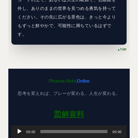
外し、ありのままの世界を見つめる勇気を持って
ください。その先に広がる景色は、きっと今より
もずっと鮮やかで、可能性に満ちているはずで
す。
▲TOP
Phoenix-Aichi
.Online
思考を変えれば、プレーが変わる。人生が変わる。
図解資料
音
声
00:00
00:00
プ