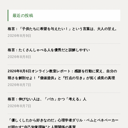
最近の投稿
格言：「子供たちに希望を与えたい！」という言葉は、大人の甘え。
2026年8月9日
格言：たくさんしゃべる人を優秀だと誤解しやすい
2026年8月8日
2026年8月6日オンライン教室レポート：感謝を行動に変え、自分の
弱さを解剖せよ！『価値提供』と『打点の引き』が拓く成長の真理
2026年8月7日
格言：伸びない人は、「バカ」かつ「考える」人
2026年8月7日
「優しくしたから好きなのだ」心理学者ダリル・ベムとペネベーカー
が明かす“自己知覚理論”と人間関係の真実