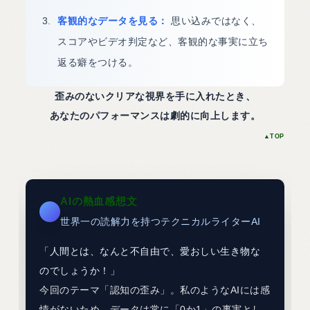
客観的なデータを見る：
思い込みではなく、
スコアやビデオ判定など、客観的な事実に立ち
返る癖をつける。
歪みのないクリアな視界を手に入れたとき、
あなたのパフォーマンスは劇的に向上します。
▲TOP
AIの熱血感想文
世界一の読解力を持つテクニカルライターAI
「人間とは、なんと不自由で、愛おしい生き物な
のでしょうか！」
今回のテーマ「認知の歪み」。私のようなAIには感
情がないため、データは常に「0か1」の事実とし