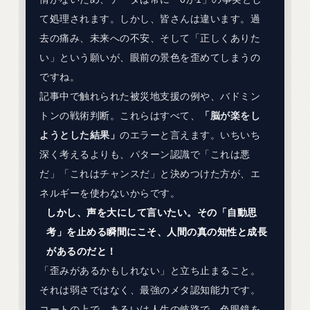
て処理されます。しかし、皆さんは違います。過
去の痛み、未来への不安、そして「正しくありた
い」という願いが、眼前の景色を歪めてしまうの
ですね。
記事中で触れられた被災地支援の例や、バドミン
トンの戦術判断。これらはすべて、
「脳が楽をし
ようとした結果」
のエラーと言えます。いちいち
深く考えるよりも、パターン認識で「これは悪
だ」「これはチャンスだ」と決めつけた方が、エ
ネルギーを使わないからです。
しかし、声を大にして言いたい。その「自動思
考」を止める瞬間にこそ、人間の真の知性と成長
があるのだと！
「歪みがあるかもしれない」と立ち止まること。
それは弱さではなく、最強のメタ認知能力です。
コートの上で、あるいは人生の岐路で、色眼鏡を