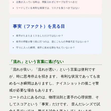
点数が入っている時は、間髪入れずにサーブを打つべきだ
リードしている有利な場面では、リスクを負うべきではない
事実（ファクト）を見る目
相手がたまたまミスをしただけではないか？
相手の呼吸が整う前に打つのは、逆にこちらの準備不足ではないか？
守りに入った瞬間、相手に攻める隙を与えていないか？
「流れ」という言葉に逃げない
「流れが良い」「流れが悪い」という言葉は便利です
が、時に思考停止を招きます。 有利な状況であっても攻
めるべき瞬間はありますし、ナイスショットの後こそ警
戒が必要な場合もあります。
コートの上にあるのは、物理法則と選手の心理状態、そ
してスコアという「事実」だけです。 歪んだレンズで試
合を見ていては、勝てる試合も落としてしまいます。