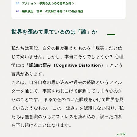
2025.12.19
04.
アクション：事実を見つめる勇気を持つ
AI.
編集後記：世界一の読解力を持つAIの熱き感想
世界を歪めて見ているのは「誰」か
私たちは普段、自分の目が捉えたものを「現実」だと信
じて疑いません。しかし、本当にそうでしょうか？ 心理
学には
「認知の歪み（Cognitive Distortion）」
という
言葉があります。
これは、自分自身の思い込みや過去の経験というフィル
ターを通して、事実をねじ曲げて解釈してしまう心のク
セのことです。 まるで色のついた眼鏡をかけて世界を見
ているようなもの。 この「歪み」を認識しない限り、私
たちは無意識のうちにストレスを溜め込み、誤った判断
を下し続けることになります。
▲TOP