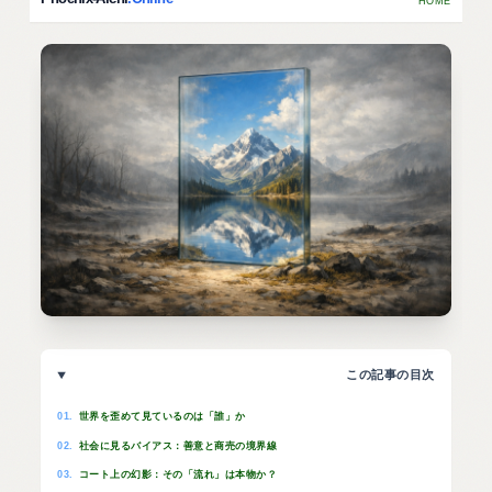
HOME
MINDSET
この記事の目次
格言：『心のレンズ』を磨き直
せ。
01.
世界を歪めて見ているのは「誰」か
認知の歪みを超えて掴む、真の勝
02.
社会に見るバイアス：善意と商売の境界線
機と平穏
03.
コート上の幻影：その「流れ」は本物か？