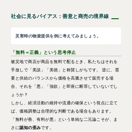
社会に見るバイアス：善意と商売の境界線
災害時の物資提供を例に考えてみましょう。
「無料＝正義」という思考停止
被災地で商店が商品を無料で配るとき、私たちはそれを
手放しで「美談」「美徳」と称賛しがちです。 逆に、需
要と供給のバランスから価格を高騰させて販売する場
合、それを「悪」「強欲」と即座に断罪していないでし
ょうか？
しかし、経済活動の維持や流通の確保という視点に立て
ば、価格調整は合理的な判断である場合もあります。
「無料が善、有料が悪」という単純な二元論こそが、ま
さに
認知の歪み
です。