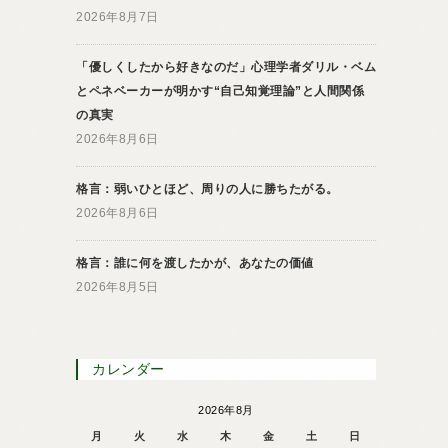
2026年8月7日
「優しくしたから好きなのだ」心理学者ダリル・ベム
とペネベーカーが明かす“自己知覚理論”と人間関係
の真実
2026年8月6日
格言：弱いひとほど、周りの人に勝ちたがる。
2026年8月6日
格言：誰に何を渡したかが、あなたの価値
2026年8月5日
カレンダー
2026年8月
月
火
水
木
金
土
日