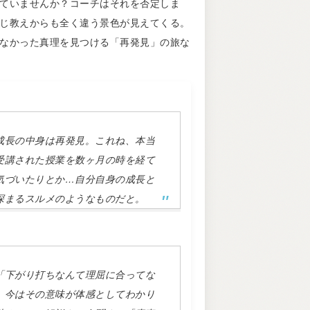
ていませんか？コーチはそれを否定しま
じ教えからも全く違う景色が見えてくる。
なかった真理を見つける「再発見」の旅な
成長の中身は再発見。これね、本当
受講された授業を数ヶ月の時を経て
気づいたりとか…自分自身の成長と
深まるスルメのようなものだと。
「下がり打ちなんて理屈に合ってな
、今はその意味が体感としてわかり