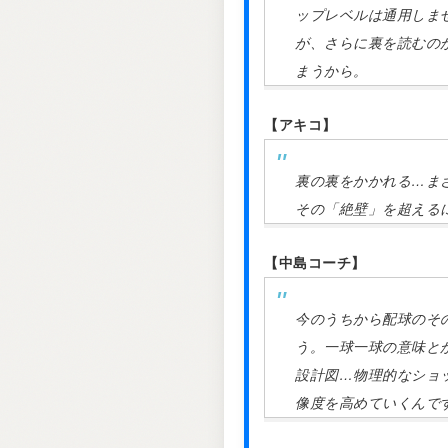
ップレベルは通用しま
が、さらに裏を読むの
まうから。
【アキコ】
裏の裏をかかれる…ま
その「絶壁」を超える
【中島コーチ】
今のうちから配球のそ
う。一球一球の意味と
設計図…物理的なショ
像度を高めていくんで