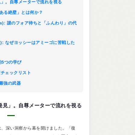
「再発見」。自尊メーターで流れを視る
果てにある絶壁」とは何か？
Doubles): 謎のフォア待ちと「ふんわり」の代
Singles): なぜヨッシーはアミーゴに苦戦した
グ的5つの学び
ト習慣チェックリスト
そが最強の武器
習は「再発見」。自尊メーターで流れを視る
室は、深い洞察から幕を開けました。「復