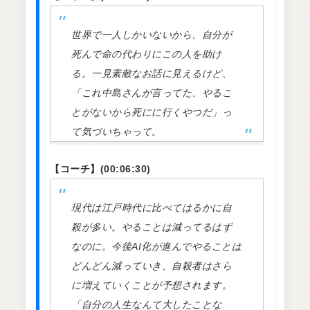
世界で一人しかいないから、自分が
死んで命の代わりにこの人を助け
る。一見素敵なお話に見えるけど、
「これ中島さんが言ってた、やるこ
とがないから死にに行くやつだ」っ
て気づいちゃって。
【コーチ】(00:06:30)
現代は江戸時代に比べてはるかに自
殺が多い。やることは減ってるはず
なのに。今後AI化が進んでやることは
どんどん減っていき、自殺者はさら
に増えていくことが予想されます。
「自分の人生なんて大したことな