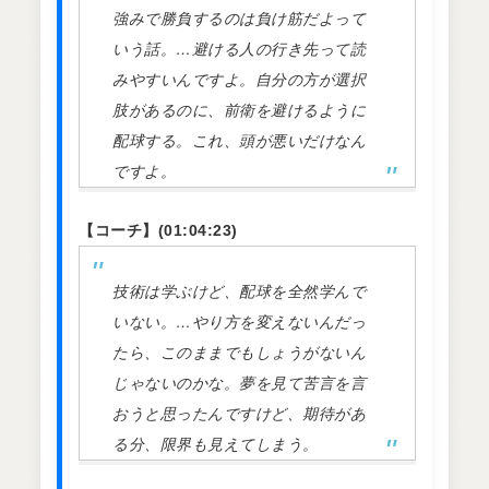
強みで勝負するのは負け筋だよって
いう話。…避ける人の行き先って読
みやすいんですよ。自分の方が選択
肢があるのに、前衛を避けるように
配球する。これ、頭が悪いだけなん
ですよ。
【コーチ】(01:04:23)
技術は学ぶけど、配球を全然学んで
いない。…やり方を変えないんだっ
たら、このままでもしょうがないん
じゃないのかな。夢を見て苦言を言
おうと思ったんですけど、期待があ
る分、限界も見えてしまう。