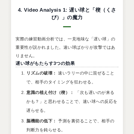
4. Video Analysis 1: 遅い球と「楔（くさ
び）」の魔力
実際の練習動画分析では、一見地味な「遅い球」の
重要性が説かれました。速い球ばかりが攻撃ではあ
りません。
遅い球がもたらす3つの効果
リズムの破壊：
速いラリーの中に混ぜること
で、相手のタイミングを狂わせる。
意識の植え付け（楔）：
「次も遅いのが来る
かも？」と思わせることで、速い球への反応を
遅らせる。
脳機能の低下：
予測を裏切ることで、相手の
判断力を鈍らせる。