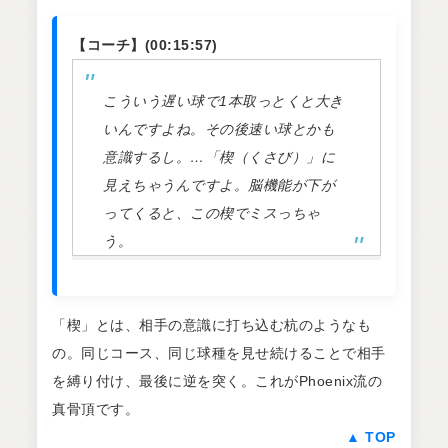
【コーチ】(00:15:57)
こういう遅い球で1本取っとくと大き
いんですよね。その後速い球とかも
意識するし。…「楔（くさび）」に
見えちゃうんですよ。脳機能が下が
ってくると、この楔でミスっちゃ
う。
「楔」とは、相手の意識に打ち込む杭のようなも
の。同じコース、同じ球種を見せ続けることで相手
を縛り付け、最後に逆を突く。これがPhoenix流の
真骨頂です。
▲ TOP