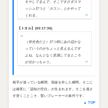
モヤしてるんで、そこですさずスマ
ッシュ打つと「カコン」とかやって
くれる。
【トオル】(00:17:36)
（蛍光色だと）打つ時にあの辺かな
っていうのがちょっと見えるんです
よね。なんとなく意識してるところ
が分かっちゃう。
相手が迷っている瞬間、視線を外した瞬間。そこに
は確実に「認知の空白」が生まれます。そこを逃さ
ず突くことこそ、賢いプレーヤーの条件です。
▲ TOP