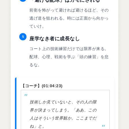
「避ける配球」はカモにされる
前衛を怖がって避ければ避けるほど、その
逃げ道を狙われる。時には正面から向かっ
ていけ。
5
座学なき者に成長なし
コート上の技術練習だけでは限界が来る。
配球、心理、戦術を学ぶ「頭の練習」を怠
るな。
【コーチ】(01:04:23)
技術しか見ていないと、その人の限
界が決まってしまう。「ああ、この
人はそういう世界観か。ここまでだ
ね」と。