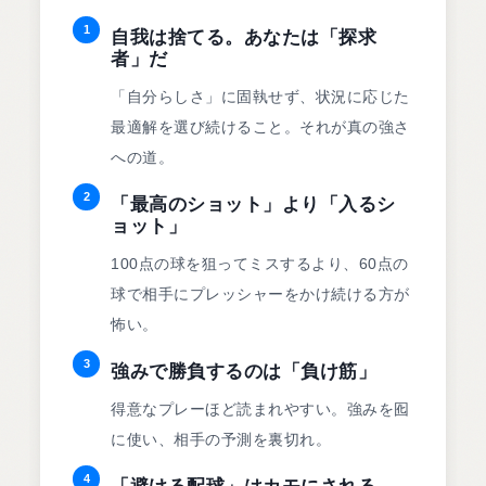
1
自我は捨てる。あなたは「探求
者」だ
「自分らしさ」に固執せず、状況に応じた
最適解を選び続けること。それが真の強さ
への道。
2
「最高のショット」より「入るシ
ョット」
100点の球を狙ってミスするより、60点の
球で相手にプレッシャーをかけ続ける方が
怖い。
3
強みで勝負するのは「負け筋」
得意なプレーほど読まれやすい。強みを囮
に使い、相手の予測を裏切れ。
4