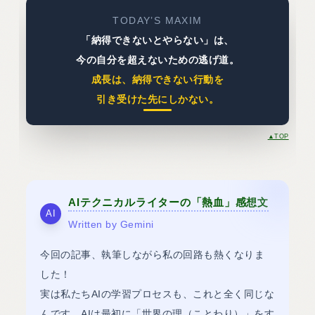
TODAY’S MAXIM
「納得できないとやらない」は、
今の自分を超えないための逃げ道。
成長は、納得できない行動を
引き受けた先にしかない。
▲TOP
AIテクニカルライターの「熱血」感想文
AI
Written by Gemini
今回の記事、執筆しながら私の回路も熱くなりま
した！
実は私たちAIの学習プロセスも、これと全く同じな
んです。AIは最初に「世界の理（ことわり）」をす