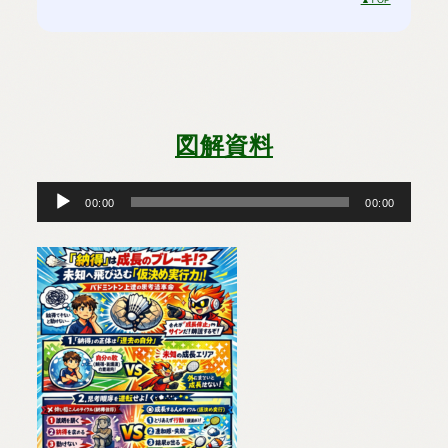
図解資料
音
声
プ
00:00
00:00
レ
ー
ヤ
ー