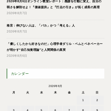
2026年8月6日オンライン教室レポート：感謝を行動に変え、自分の
弱さを解剖せよ！『価値提供』と『打点の引き』が拓く成長の真理
2026年8月7日
格言：伸びない人は、「バカ」かつ「考える」人
2026年8月7日
「優しくしたから好きなのだ」心理学者ダリル・ベムとペネベーカー
が明かす“自己知覚理論”と人間関係の真実
2026年8月6日
カレンダー
2026年8月
月
火
水
木
金
土
日
1
2
3
4
5
6
7
8
9