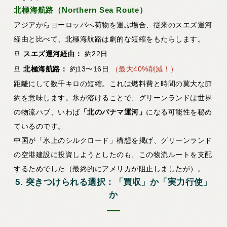
北極海航路（Northern Sea Route）
アジアからヨーロッパへ荷物を運ぶ場合、従来のスエズ運河
経由と比べて、北極海航路は劇的な短縮をもたらします。
🚢
スエズ運河経由：
約22日
🚢
北極海航路：
約13〜16日
（最大40%削減！）
距離にして数千キロの短縮。これは燃料費と時間の莫大な節
約を意味します。氷が溶けることで、グリーンランドは世界
の物流ハブ、いわば
「北のパナマ運河」
になる可能性を秘め
ているのです。
中国が「氷上のシルクロード」構想を掲げ、グリーンランド
の空港建設に投資しようとしたのも、この物流ルートを支配
するためでした（最終的にアメリカが阻止しましたが）。
5. 突きつけられる選択：「買収」か「実力行使」
か