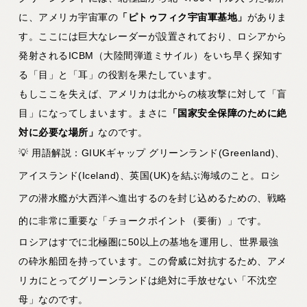
に、アメリカ宇宙軍の
「ピトゥフィク宇宙軍基地」
がありま
す。ここには巨大なレーダーが設置されており、ロシアから
発射されるICBM（大陸間弾道ミサイル）をいち早く探知す
る「目」と「耳」の役割を果たしています。
もしここを失えば、アメリカは北からの核攻撃に対して「盲
目」になってしまいます。まさに
「国家安全保障のために絶
対に必要な場所」
なのです。
💡 用語解説：GIUKギャップ
グリーンランド(Greenland)、
アイスランド(Iceland)、英国(UK)を結ぶ海域のこと。ロシ
アの潜水艦が大西洋へ進出するのを封じ込めるための、戦略
的に非常に重要な「チョークポイント（要衝）」です。
ロシアはすでに北極圏に50以上の基地を運用し、世界最強
の砕氷船団を持っています。この脅威に対抗するため、アメ
リカにとってグリーンランドは絶対に手放せない「不沈空
母」なのです。