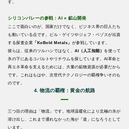
す。
シリコンバレーの参戦：AI × 鉱山開発
ここで面白いのが、国家だけでなく、ビジネス界の巨人たち
も動いている点です。ビル・ゲイツやジェフ・ベゾスが出資
する探査企業
「KoBold Metals」
が参戦しています。
彼らは、従来のツルハシではなく、
AI（人工知能）
を使って
氷の下にあるコバルトやリチウムを探しています。AI革命と
再エネ革命を支えるためには、大量の鉱物資源が必要だから
です。これはもはや、次世代テクノロジーの覇権争いそのも
のです。
4. 物流の覇権：黄金の航路
三つ目の理由は「物流」です。地球温暖化により北極の氷が
溶け出し、これまで通れなかった海が「道」になろうとして
います。