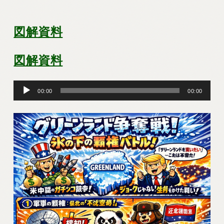
図解資料
図解資料
音
00:00
00:00
声
プ
レ
ー
ヤ
ー