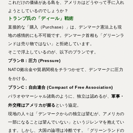
これだけの価値がある島を、アメリカはどうやって手に入れ
ようとしているのでしょうか？
トランプ氏の「ディール」戦術
直接的な「購入（Purchase）」は、デンマーク憲法上も現
地の感情的にも不可能です。デンマーク首相も「グリーンラ
ンドは売り物ではない」と拒絶しています。
そこで浮上しているのが、以下のプランです。
プランB：圧力 (Pressure)
NATO拠出金や貿易関税をチラつかせて、デンマークに圧力
をかける。
プランC：自由連合 (Compact of Free Association)
パラオやマーシャル諸島のように、独立は認めるが、
軍事・
外交権はアメリカが握る
という協定。
現地の人々は「デンマークからの独立は望むが、アメリカの
一部になることは望んでいない」というジレンマを抱えてい
ます。しかし、大国の論理は冷酷です。「グリーンランドの