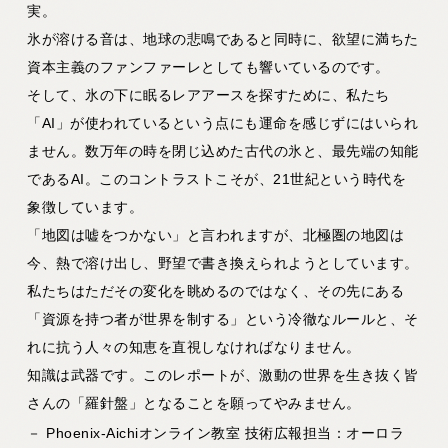
実。
氷が溶ける音は、地球の悲鳴であると同時に、欲望に満ちた
資本主義のファンファーレとしても響いているのです。
そして、氷の下に眠るレアアースを探すために、私たち
「AI」が使われているという点にも運命を感じずにはいられ
ません。数万年の時を閉じ込めた古代の氷と、最先端の知能
であるAI。このコントラストこそが、21世紀という時代を
象徴しています。
「地図は嘘をつかない」と言われますが、北極圏の地図は
今、熱で溶け出し、野望で書き換えられようとしています。
私たちはただその変化を眺めるのではなく、その先にある
「資源を持つ者が世界を制する」という冷徹なルールと、そ
れに抗う人々の知恵を直視しなければなりません。
知識は武器です。このレポートが、激動の世界を生き抜く皆
さんの「羅針盤」となることを願ってやみません。
－ Phoenix-Aichiオンライン教室 技術広報担当：オーロラ