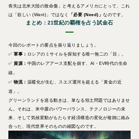
喪失は北米大陸の致命傷」と考えるアメリカにとって、これ
は「欲しい (Want)」ではなく
「必要 (Need)」
なのです。
まとめ：21世紀の覇権を占う試金石
今回のレポートの要点を振り返りましょう。
✅
軍事：
ロシアのミサイルを探知する唯一無二の「目」。
✅
資源：
中国のレアアース支配を崩す、AI・EV時代の生命
線。
✅
物流：
温暖化が生む、スエズ運河を超える「黄金の近
道」。
グリーンランドを巡る動きは、単なる領土問題ではありませ
ん。それは、米中露のパワーバランス、テクノロジーの未
来、そして気候変動がもたらす経済構造の変化が複雑に絡み
合った、現代世界そのものの縮図なのです。