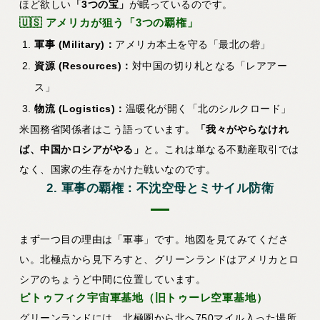
ほど欲しい
「3つの宝」
が眠っているのです。
🇺🇸 アメリカが狙う「3つの覇権」
軍事 (Military)：
アメリカ本土を守る「最北の砦」
資源 (Resources)：
対中国の切り札となる「レアアー
ス」
物流 (Logistics)：
温暖化が開く「北のシルクロード」
米国務省関係者はこう語っています。
「我々がやらなけれ
ば、中国かロシアがやる」
と。これは単なる不動産取引では
なく、国家の生存をかけた戦いなのです。
2. 軍事の覇権：不沈空母とミサイル防衛
まず一つ目の理由は「軍事」です。地図を見てみてくださ
い。北極点から見下ろすと、グリーンランドはアメリカとロ
シアのちょうど中間に位置しています。
ピトゥフィク宇宙軍基地（旧トゥーレ空軍基地）
グリーンランドには、北極圏から北へ750マイル入った場所