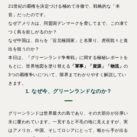
21世紀の覇権を決定づける極めて冷徹で、戦略的な「本
音」だったのです。
なぜアメリカは、同盟国デンマークを脅してまで、この凍て
つく島を欲しがるのか？
なぜ中国は、自らを「近北極国家」と名乗り、虎視眈々と進
出を狙うのか？
本日は、『グリーンランド争奪戦』に関する極秘レポートを
もとに、世界地図を塗り替える
「軍事」「資源」「物流」
の
3つの覇権争いについて、限界までわかりやすく解説してい
きます。
1. なぜ今、グリーンランドなのか？
グリーンランドは世界最大の島であり、その大部分が分厚い
氷に覆われています。一見すると不毛の地に見えますが、実
はアメリカ、中国、そしてロシアにとって、喉から手が出る