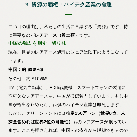
3. 資源の覇権：ハイテク産業の命運
二つ目の理由は、私たちの生活に直結する「資源」です。特
に重要なのが
レアアース（希土類）
です。
中国の独占を崩す「切り札」
現在、世界のレアアース処理のシェアは以下のようになって
います。
中国：約 $90\%$
その他：約 $10\%$
EV（電気自動車）、F-35戦闘機、スマートフォンの製造に
不可欠なレアアースを、中国がほぼ独占しています。もし中
国が輸出を止めたら、西側のハイテク産業は即死します。
しかし、グリーンランドには
推定150万トン（世界8位、未
探査含めれば世界2位の可能性）
ものレアアースが眠ってい
ます。ここを押さえれば、中国への依存から脱却できるので