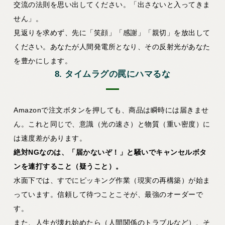
交流の法則を思い出してください。「出さないと入ってきま
せん」。
見返りを求めず、先に「笑顔」「感謝」「親切」を放出して
ください。あなたが人間発電所となり、その反射光があなた
を豊かにします。
8. タイムラグの罠にハマるな
Amazonで注文ボタンを押しても、商品は瞬時には届きませ
ん。これと同じで、意識（光の速さ）と物質（重い密度）に
は速度差があります。
絶対NGなのは、「届かないぞ！」と騒いでキャンセルボタ
ンを連打すること（疑うこと）。
水面下では、すでにピッキング作業（現実の再構築）が始ま
っています。信頼して待つことこそが、最強のオーダーで
す。
また、人生が壊れ始めたら（人間関係のトラブルなど）、そ