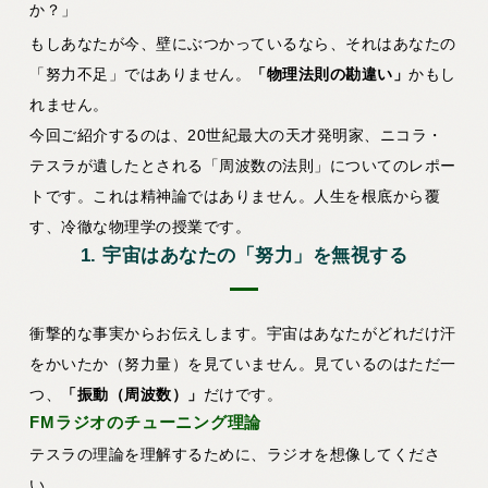
か？」
もしあなたが今、壁にぶつかっているなら、それはあなたの
「努力不足」ではありません。
「物理法則の勘違い」
かもし
れません。
今回ご紹介するのは、20世紀最大の天才発明家、ニコラ・
テスラが遺したとされる「周波数の法則」についてのレポー
トです。これは精神論ではありません。人生を根底から覆
す、冷徹な物理学の授業です。
1. 宇宙はあなたの「努力」を無視する
衝撃的な事実からお伝えします。宇宙はあなたがどれだけ汗
をかいたか（努力量）を見ていません。見ているのはただ一
つ、
「振動（周波数）」
だけです。
FMラジオのチューニング理論
テスラの理論を理解するために、ラジオを想像してくださ
い。