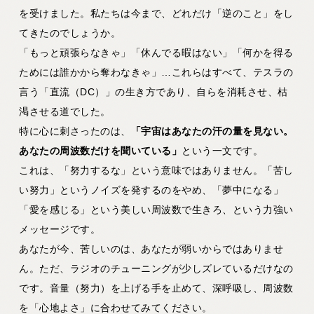
を受けました。私たちは今まで、どれだけ「逆のこと」をし
てきたのでしょうか。
「もっと頑張らなきゃ」「休んでる暇はない」「何かを得る
ためには誰かから奪わなきゃ」…これらはすべて、テスラの
言う「直流（DC）」の生き方であり、自らを消耗させ、枯
渇させる道でした。
特に心に刺さったのは、
「宇宙はあなたの汗の量を見ない。
あなたの周波数だけを聞いている」
という一文です。
これは、「努力するな」という意味ではありません。「苦し
い努力」というノイズを発するのをやめ、「夢中になる」
「愛を感じる」という美しい周波数で生きろ、という力強い
メッセージです。
あなたが今、苦しいのは、あなたが弱いからではありませ
ん。ただ、ラジオのチューニングが少しズレているだけなの
です。音量（努力）を上げる手を止めて、深呼吸し、周波数
を「心地よさ」に合わせてみてください。