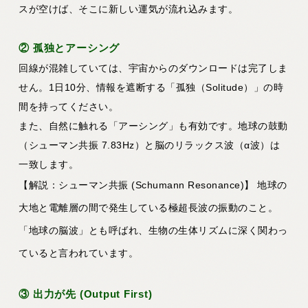
スが空けば、そこに新しい運気が流れ込みます。
② 孤独とアーシング
回線が混雑していては、宇宙からのダウンロードは完了しま
せん。1日10分、情報を遮断する「孤独（Solitude）」の時
間を持ってください。
また、自然に触れる「アーシング」も有効です。地球の鼓動
（シューマン共振 7.83Hz）と脳のリラックス波（α波）は
一致します。
【解説：シューマン共振 (Schumann Resonance)】
地球の
大地と電離層の間で発生している極超長波の振動のこと。
「地球の脳波」とも呼ばれ、生物の生体リズムに深く関わっ
ていると言われています。
③ 出力が先 (Output First)