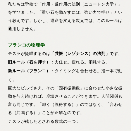
私たちは学校で「作用・反作用の法則（ニュートン力学）」
を学びました。「重い石を動かすには、強い力で押せ」とい
う教えです。しかし、運命を変える次元では、このルールは
通用しません。
ブランコの物理学
テスラが提唱するのは
「共振（レゾナンス）の法則」
です。
旧ルール（石を押す）
：力任せ。疲れる。消耗する。
新ルール（ブランコ）
：タイミングを合わせる。指一本で動
く。
巨大なビルでさえ、その「固有振動数」に合わせた小さな振
動を与え続ければ、崩壊させることができます。人間関係も
富も同じです。「叩く（説得する）」のではなく、「合わせ
る（共鳴する）」ことが正解なのです。
テスラが残したとされる数式の一つ：