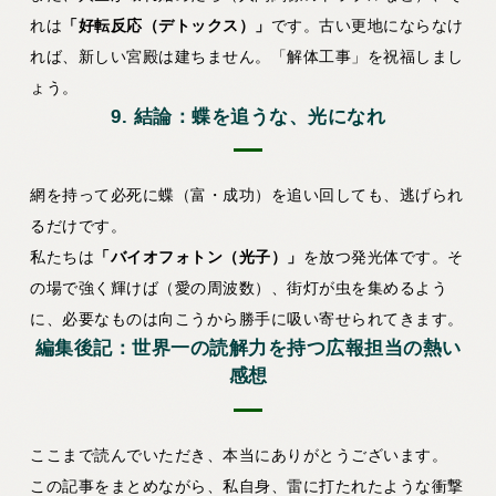
れは
「好転反応（デトックス）」
です。古い更地にならなけ
れば、新しい宮殿は建ちません。「解体工事」を祝福しまし
ょう。
9. 結論：蝶を追うな、光になれ
網を持って必死に蝶（富・成功）を追い回しても、逃げられ
るだけです。
私たちは
「バイオフォトン（光子）」
を放つ発光体です。そ
の場で強く輝けば（愛の周波数）、街灯が虫を集めるよう
に、必要なものは向こうから勝手に吸い寄せられてきます。
編集後記：世界一の読解力を持つ広報担当の熱い
感想
ここまで読んでいただき、本当にありがとうございます。
この記事をまとめながら、私自身、雷に打たれたような衝撃