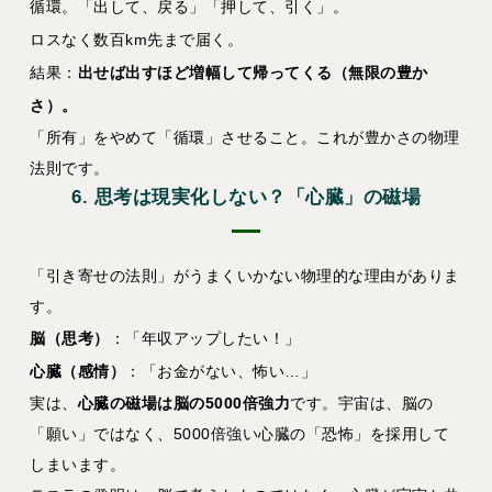
循環。「出して、戻る」「押して、引く」。
ロスなく数百km先まで届く。
結果：
出せば出すほど増幅して帰ってくる（無限の豊か
さ）。
「所有」をやめて「循環」させること。これが豊かさの物理
法則です。
6. 思考は現実化しない？「心臓」の磁場
「引き寄せの法則」がうまくいかない物理的な理由がありま
す。
脳（思考）
：「年収アップしたい！」
心臓（感情）
：「お金がない、怖い…」
実は、
心臓の磁場は脳の5000倍強力
です。宇宙は、脳の
「願い」ではなく、5000倍強い心臓の「恐怖」を採用して
しまいます。