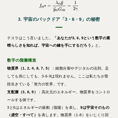
f
t
k
∗
=
λ
t
k
y
→
y
→
t
k
G
t
k
l
=
1
2
γ
3. 宇宙のバックドア「3・6・9」の秘密
テスラはこう言いました。
「あなたが3, 6, 9という数字の素
晴らしさを知れば、宇宙への鍵を手にするだろう」
と。
数字の階層構造
物質界（1, 2, 4, 8, 7, 5）
：細胞分裂やデジタルの法則。足
しても倍にしても、3-6-9は現れません。ここは私たちが普
段生きている「努力の世界」です。
支配層（3, 6, 9）
：高次元のエネルギー。物質界をコントロ
ールする側です。
3と6はエネルギーの振動（陰陽）を表し、
9は宇宙そのもの
（虚空・すべて）
を表します。物質界（1-8）をいじくり回