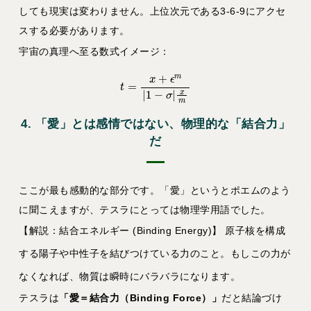
しても現実は変わりません。上位次元である3-6-9にアクセ
スする必要があります。
宇宙の真理へ至る数式イメージ：
t
=
x
+
ϵ
m
|
1
−
σ
|
x
m
4. 「愛」とは感情ではない、物理的な「結合力」
だ
ここが最も感動的な部分です。「愛」というとポエムのよう
に聞こえますが、テスラにとっては物理学用語でした。
【解説：結合エネルギー (Binding Energy)】
原子核を構成
する陽子や中性子を結びつけている力のこと。もしこの力が
なくなれば、物質は瞬時にバラバラになります。
テスラは
「愛＝結合力（Binding Force）」
だと結論づけ