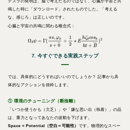
テスラの発明は、脳で考えたものではなく、心臓が宇宙と共
鳴した時に「ダウンロード」されたものでした。「考える
な、感じろ」は正しいのです。
心臓と宇宙の共鳴に関わる概念式：
Ω
k
ψ
=
Γ
(
π
s
,
φ
k
s
+
0
―
+
1
2
∗
E
h
ζ
k
c
o
s
k
h
t
+
B
―
)
2
7. 今すぐできる実践ステップ
では、具体的にどうすればいいのでしょうか？ 記事から具
体的なアクションを抜粋します。
① 環境のチューニング（断捨離）
「いつか使うかも（欠乏）」や「嫌な思い出（執着）」の品
は、重力となってあなたの波動を下げます。
Space = Potential（空白＝可能性）
です。物理的なスペー