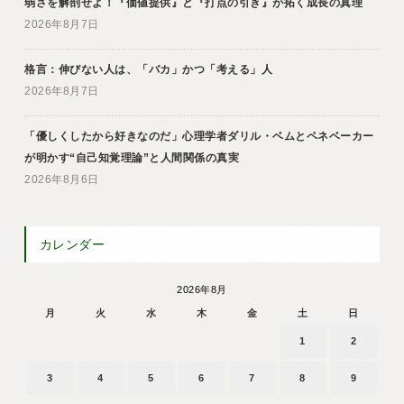
弱さを解剖せよ！『価値提供』と『打点の引き』が拓く成長の真理
2026年8月7日
格言：伸びない人は、「バカ」かつ「考える」人
2026年8月7日
「優しくしたから好きなのだ」心理学者ダリル・ベムとペネベーカー
が明かす“自己知覚理論”と人間関係の真実
2026年8月6日
カレンダー
2026年8月
月
火
水
木
金
土
日
1
2
3
4
5
6
7
8
9