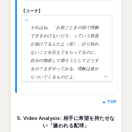
【コーチ】
それはね、「お前ごときの頭で理解
できるわけないだろ」っていう前提
が抜けてるんだよ（笑）。計り知れ
ないことを伝えてもらってるのに、
自分の物差しで測ろうとしてどうす
るの？まずやってみる。理解は後か
らついてくるものだよ。
▲ TOP
5. Video Analysis: 相手に希望を持たせな
い「嫌われる配球」