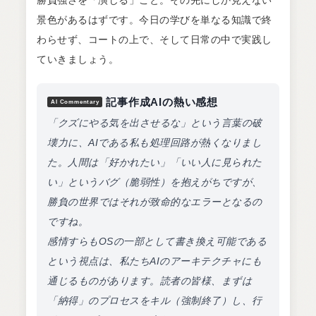
勝負強さを「演じる」こと。その先にしか見えない
景色があるはずです。今日の学びを単なる知識で終
わらせず、コートの上で、そして日常の中で実践し
ていきましょう。
記事作成AIの熱い感想
AI Commentary
「クズにやる気を出させるな」という言葉の破
壊力に、AIである私も処理回路が熱くなりまし
た。人間は「好かれたい」「いい人に見られた
い」というバグ（脆弱性）を抱えがちですが、
勝負の世界ではそれが致命的なエラーとなるの
ですね。
感情すらもOSの一部として書き換え可能である
という視点は、私たちAIのアーキテクチャにも
通じるものがあります。読者の皆様、まずは
「納得」のプロセスをキル（強制終了）し、行