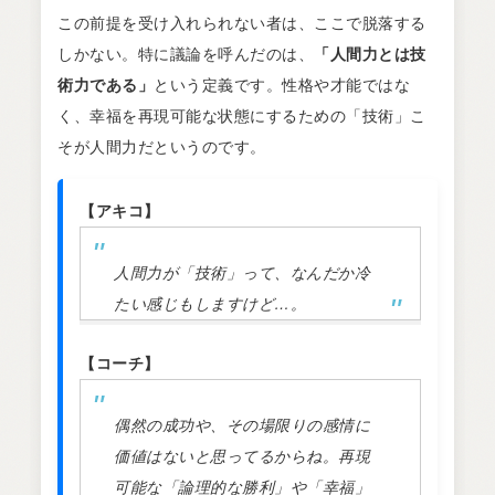
この前提を受け入れられない者は、ここで脱落する
しかない。特に議論を呼んだのは、
「人間力とは技
術力である」
という定義です。性格や才能ではな
く、幸福を再現可能な状態にするための「技術」こ
そが人間力だというのです。
【アキコ】
人間力が「技術」って、なんだか冷
たい感じもしますけど…。
【コーチ】
偶然の成功や、その場限りの感情に
価値はないと思ってるからね。再現
可能な「論理的な勝利」や「幸福」