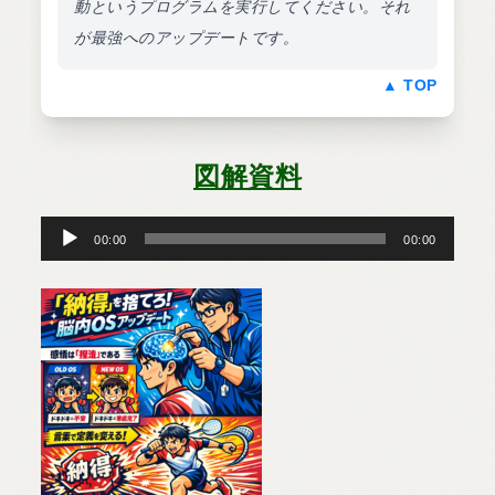
動というプログラムを実行してください。それ
が最強へのアップデートです。
▲ TOP
図解資料
音
声
プ
00:00
00:00
レ
ー
ヤ
ー