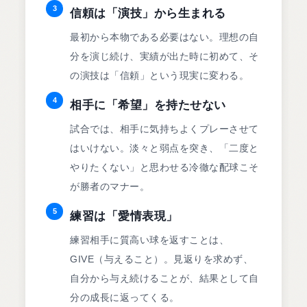
3
信頼は「演技」から生まれる
最初から本物である必要はない。理想の自
分を演じ続け、実績が出た時に初めて、そ
の演技は「信頼」という現実に変わる。
4
相手に「希望」を持たせない
試合では、相手に気持ちよくプレーさせて
はいけない。淡々と弱点を突き、「二度と
やりたくない」と思わせる冷徹な配球こそ
が勝者のマナー。
5
練習は「愛情表現」
練習相手に質高い球を返すことは、
GIVE（与えること）。見返りを求めず、
自分から与え続けることが、結果として自
分の成長に返ってくる。