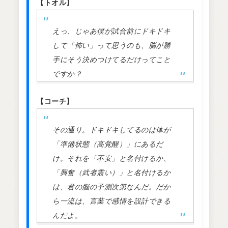
【トオル】
えっ、じゃあ僕が試合前にドキドキ
して「怖い」って思うのも、脳が勝
手にそう決めつけてるだけってこと
ですか？
【コーチ】
その通り。ドキドキしてるのは体が
「準備状態（高覚醒）」にあるだ
け。それを「不安」と名付けるか、
「興奮（武者震い）」と名付けるか
は、君の脳の予測次第なんだ。だか
ら一流は、言葉で感情を設計できる
んだよ。