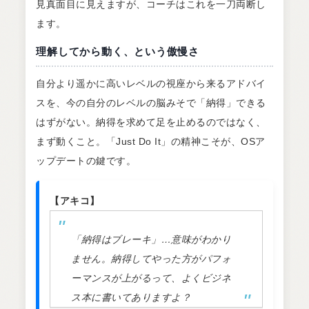
見真面目に見えますが、コーチはこれを一刀両断し
ます。
理解してから動く、という傲慢さ
自分より遥かに高いレベルの視座から来るアドバイ
スを、今の自分のレベルの脳みそで「納得」できる
はずがない。納得を求めて足を止めるのではなく、
まず動くこと。「Just Do It」の精神こそが、OSア
ップデートの鍵です。
【アキコ】
「納得はブレーキ」…意味がわかり
ません。納得してやった方がパフォ
ーマンスが上がるって、よくビジネ
ス本に書いてありますよ？