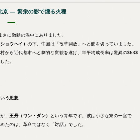
北京 ― 繁栄の影で燻る火種
、まさに激動の渦中にありました。
・ショウヘイ）
の下、中国は「改革開放」へと舵を切っていました。
村から近代都市へと劇的な変貌を遂げ、年平均成長率は驚異の$58$
ました。
。
という思想
のが、
王丹（ワン・ダン）
という青年です。彼は小さな寮の一室で
求めたのは、革命ではなく「対話」でした。