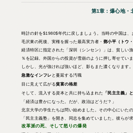
第1章：爆心地・
時計の針を$1980$年代に戻しましょう。当時の中国は
毛沢東の死後、実権を握った最高実力者・
鄧小平（トウ
経済特区に指定された「深圳（シンセン）」は、貧しい漁
％を記録。外国からの投資が雪崩のように押し寄せてい
しかし、光が強ければ強いほど、影もまた濃くなります
急激なインフレ
と蔓延する汚職
目に見えて広がる
貧富の格差
そして、流入する資本と共に持ち込まれた
「民主主義」
「経済は豊かになった。だが、政治はどうだ？」
北京大学の学生たちは問い始めました。その中心にいた
「民主主義塾」を開き、同志を集めていました。彼らが
改革派の死、そして怒りの爆発