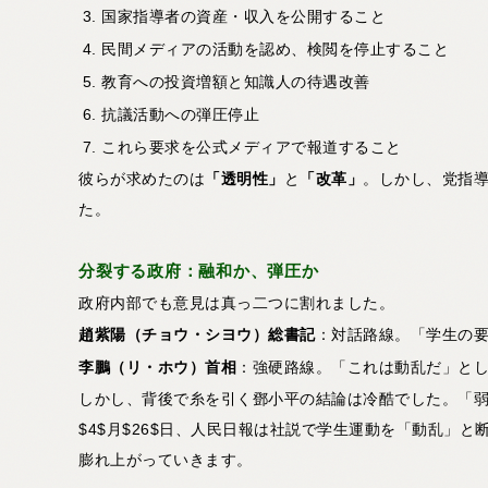
国家指導者の資産・収入を公開すること
民間メディアの活動を認め、検閲を停止すること
教育への投資増額と知識人の待遇改善
抗議活動への弾圧停止
これら要求を公式メディアで報道すること
彼らが求めたのは
「透明性」
と
「改革」
。しかし、党指
た。
分裂する政府：融和か、弾圧か
政府内部でも意見は真っ二つに割れました。
趙紫陽（チョウ・シヨウ）総書記
：対話路線。「学生の
李鵬（リ・ホウ）首相
：強硬路線。「これは動乱だ」と
しかし、背後で糸を引く鄧小平の結論は冷酷でした。「
$4$月$26$日、人民日報は社説で学生運動を「動乱」と
膨れ上がっていきます。