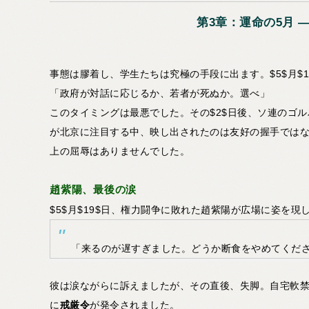
第3章：運命の5月 
事態は膠着し、学生たちは究極の手段に出ます。$5$月$1
「政府が対話に応じるか、若者が死ぬか。選べ」
このタイミングは最悪でした。その$2$日後、ソ連のゴ
が北京に注目する中、映し出されたのは友好の握手では
上の屈辱はありませんでした。
趙紫陽、最後の涙
$5$月$19$日、権力闘争に敗れた趙紫陽が広場に姿を
「来るのが遅すぎました。どうか断食をやめてくだ
彼は涙ながらに訴えましたが、その直後、失脚。自宅軟禁の
に
戒厳令
が発令されました。