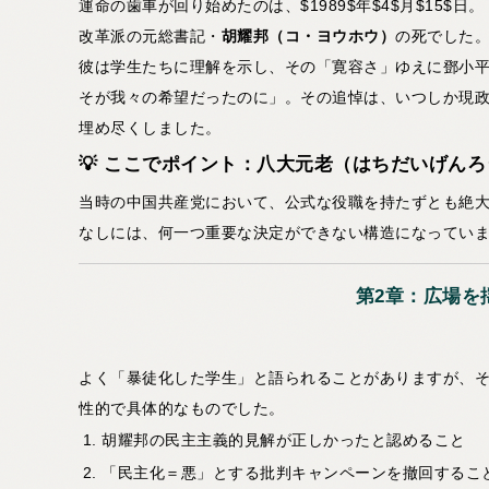
運命の歯車が回り始めたのは、$1989$年$4$月$15$日。
改革派の元総書記・
胡耀邦（コ・ヨウホウ）
の死でした
彼は学生たちに理解を示し、その「寛容さ」ゆえに鄧小
そが我々の希望だったのに」。その追悼は、いつしか現
埋め尽くしました。
💡 ここでポイント：八大元老（はちだいげん
当時の中国共産党において、公式な役職を持たずとも絶大
なしには、何一つ重要な決定ができない構造になってい
第2章：広場を
よく「暴徒化した学生」と語られることがありますが、
性的で具体的なものでした。
胡耀邦の民主主義的見解が正しかったと認めること
「民主化＝悪」とする批判キャンペーンを撤回するこ