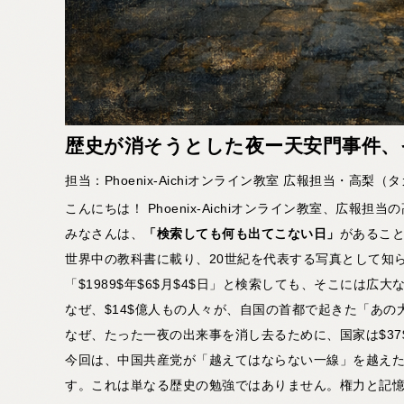
歴史が消そうとした夜ー天安門事件、
担当：Phoenix-Aichiオンライン教室 広報担当・高梨
こんにちは！ Phoenix-Aichiオンライン教室、広報担当
みなさんは、
「検索しても何も出てこない日」
があるこ
世界中の教科書に載り、20世紀を代表する写真として知
「$1989$年$6$月$4$日」と検索しても、そこには広
なぜ、$14$億人もの人々が、自国の首都で起きた「あ
なぜ、たった一夜の出来事を消し去るために、国家は$3
今回は、中国共産党が「越えてはならない一線」を越え
す。これは単なる歴史の勉強ではありません。権力と記