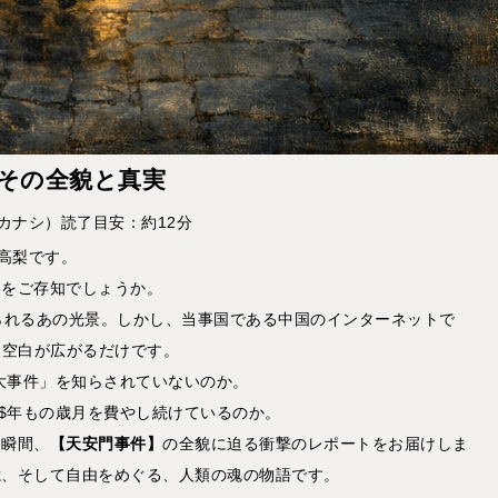
その全貌と真実
（タカナシ）読了目安：約12分
の高梨です。
とをご存知でしょうか。
られるあの光景。しかし、当事国である中国のインターネットで
大な空白が広がるだけです。
の大事件」を知らされていないのか。
7$年もの歳月を費やし続けているのか。
た瞬間、
【天安門事件】
の全貌に迫る衝撃のレポートをお届けしま
憶、そして自由をめぐる、人類の魂の物語です。