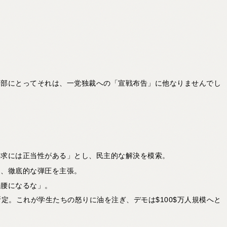
導部にとってそれは、一党独裁への「宣戦布告」に他なりませんでし
要求には正当性がある」とし、民主的な解決を模索。
し、徹底的な弾圧を主張。
弱腰になるな」。
断定。これが学生たちの怒りに油を注ぎ、デモは$100$万人規模へと