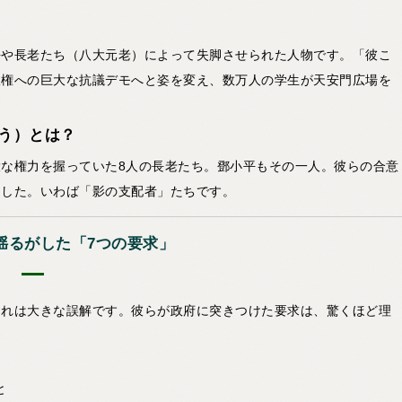
。
平や長老たち（八大元老）によって失脚させられた人物です。「彼こ
政権への巨大な抗議デモへと姿を変え、数万人の学生が天安門広場を
ろう）とは？
な権力を握っていた8人の長老たち。鄧小平もその一人。彼らの合意
ました。いわば「影の支配者」たちです。
揺るがした「7つの要求」
それは大きな誤解です。彼らが政府に突きつけた要求は、驚くほど理
と