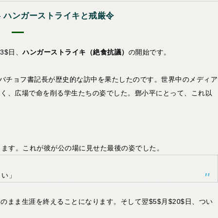
― ハンガーストライキと戒厳令
3$日、
ハンガーストライキ（絶食抗議）
の開始です。
ルバチョフ書記長が歴史的な訪中を果たしたのです。世界中のメディア
なく、広場で命を削る学生たちの姿でした。鄧小平にとって、これ以
現します。これが彼が公の場に見せた最後の姿でした。
さい」
まま生涯を終えることになります。そして翌$5$月$20$日、つい