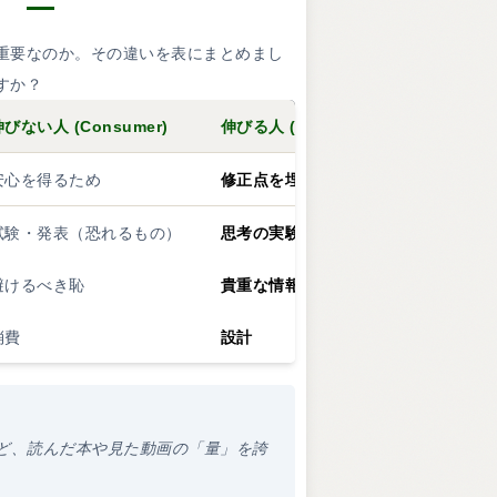
重要なのか。その違いを表にまとめまし
すか？
びない人 (Consumer)
伸びる人 (Creator)
安心を得るため
修正点を埋めるため
試験・発表（恐れるもの）
思考の実験（試すもの）
避けるべき恥
貴重な情報源（データ）
消費
設計
ど、読んだ本や見た動画の「量」を誇