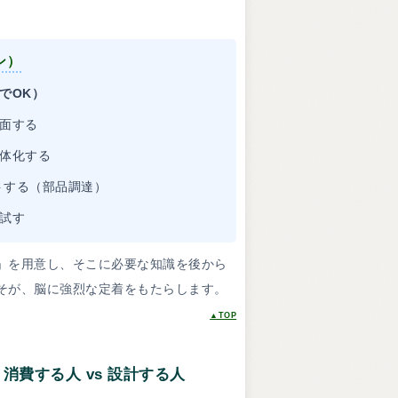
ン）
でOK）
面する
体化する
トする（部品調達）
試す
」を用意し、そこに必要な知識を後から
そが、脳に強烈な定着をもたらします。
▲TOP
消費する人 vs 設計する人