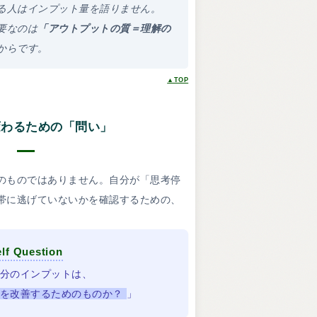
る人はインプット量を語りません。
要なのは
「アウトプットの質＝理解の
からです。
▲TOP
変わるための「問い」
のものではありません。自分が「思考停
帯に逃げていないかを確認するための、
lf Question
分のインプットは、
を改善するためのものか？
」