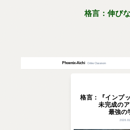
格言：伸び
Phoenix-Aichi
Online Classroom
格言：『インプ
未完成の
最強の
2026.01