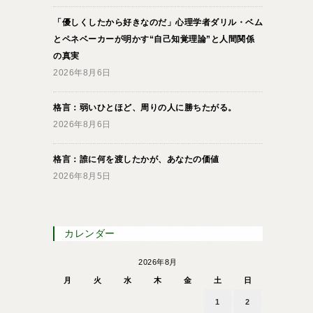
「優しくしたから好きなのだ」心理学者ダリル・ベム
とペネベーカーが明かす“自己知覚理論”と人間関係
の真実
2026年8月6日
格言：弱いひとほど、周りの人に勝ちたがる。
2026年8月6日
格言：誰に何を渡したかが、あなたの価値
2026年8月5日
カレンダー
2026年8月
月
火
水
木
金
土
日
1
2