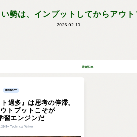
ない勢は、インプットしてからアウト
2026.02.10
最新記事
MINDSET
ット過多』は思考の停滞。
アウトプットこそが
学習エンジンだ
.29
|By Technical Writer