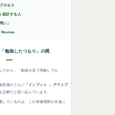
習プロセス
s 設計する人
「問い」
e Review
る「勉強したつもり」の罠
んでから」「動画を見て理解してか
無意識のうちに
「インプット → アウトプ
を正解だと思い込んでいます。
通しているのは、この準備期間が永遠に