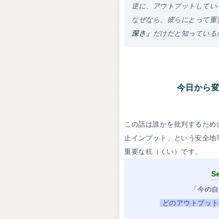
逆に、アウトプットしてい
なぜなら、彼らにとって重
深さ」
だけだと知っている
今日から
この話は誰かを批判するため
止インプット」という安全地
重要な杭（くい）です。
Se
「今の自
どのアウトプット