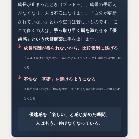
成長が止まったとき（プラトー）、成果の手応え
がなくなり、人は不安になります。「自分が更新
されていない」という空白は苦しいものです。 こ
こで多くの人は、
手っ取り早く脳を満たせる「優
越感」という代替麻薬
に手を出します。
成長報酬が得られないから、比較報酬に逃げる
「自分は伸びていないけど、あいつよりはマシだ」と安全圏から評価し始
める。
不快な「基礎」を避けるようになる
優越感が得られない「地味な練習」や「負けを含む試行錯誤」が耐えられ
なくなる。
優越感を「楽しい」と感じ始めた瞬間、
人はもう、伸びなくなっている。