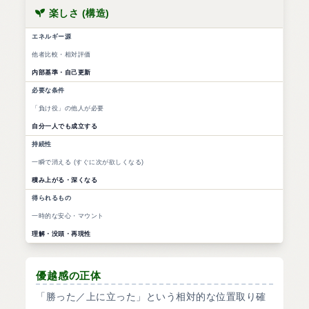
楽しさ (構造)
エネルギー源
他者比較・相対評価
内部基準・自己更新
必要な条件
「負け役」の他人が必要
自分一人でも成立する
持続性
一瞬で消える (すぐに次が欲しくなる)
積み上がる・深くなる
得られるもの
一時的な安心・マウント
理解・没頭・再現性
優越感の正体
「勝った／上に立った」という相対的な位置取り確