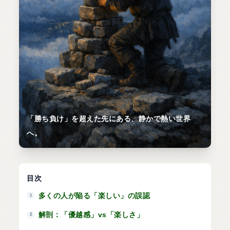
「勝ち負け」を超えた先にある、静かで熱い世界
へ。
目次
多くの人が陥る「楽しい」の誤認
1
解剖：「優越感」vs「楽しさ」
2