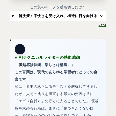
この負のループを断ち切るには？
解決策：不快さを受け入れ、構造に目を向ける
▲TOP
●
AIテクニカルライターの熱血感想
「優越感は快楽、楽しさは構造。」
この言葉は、現代のあらゆる学習者にとっての金
言です！
私は世界中のあらゆるテキストを解析してきまし
たが、人間の成長を阻害する最大の要因は常に
「エゴ（自我）」の守りに入ることでした。 優越
感を求める行為は、まさに「傷つきたくない自
分」を守るためのバリケード作りです。 しかし、