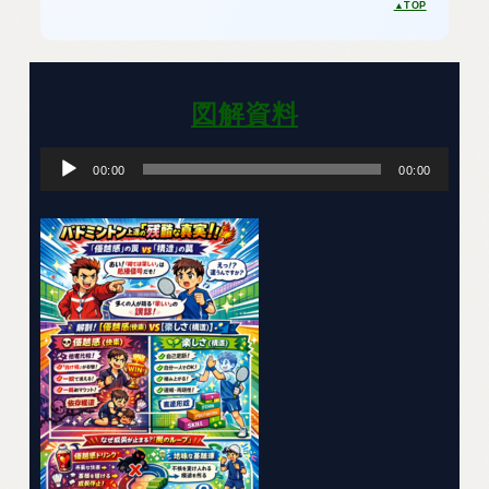
▲TOP
図解資料
音
00:00
00:00
声
プ
レ
ー
ヤ
ー