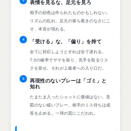
3
表情を見るな、足元を見ろ
相手の顔色は作られたものかもしれない。
リズムの乱れ、足元の落ち着きのなさにこ
そ、本音が現れる。
4
「受ける」な、「偏り」を持て
全てに対応しようとすれば全て遅れる。
7:3の確率でヤマを張り、先手を取るリス
クを冒せ。それが上級者への入り口だ。
5
再現性のないプレーは「ゴミ」と
知れ
たまたま入ったショットに価値はない。意
図のない緩いプレー、相手のミス待ちは成
長を止める。一球の質にこだわれ。