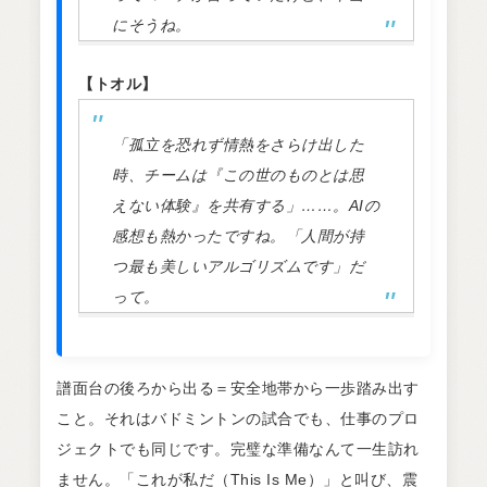
にそうね。
【トオル】
「孤立を恐れず情熱をさらけ出した
時、チームは『この世のものとは思
えない体験』を共有する」……。AIの
感想も熱かったですね。「人間が持
つ最も美しいアルゴリズムです」だ
って。
譜面台の後ろから出る＝安全地帯から一歩踏み出す
こと。それはバドミントンの試合でも、仕事のプロ
ジェクトでも同じです。完璧な準備なんて一生訪れ
ません。「これが私だ（This Is Me）」と叫び、震