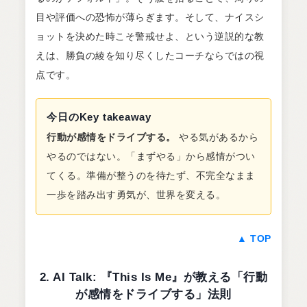
目や評価への恐怖が薄らぎます。そして、ナイスシ
ョットを決めた時こそ警戒せよ、という逆説的な教
えは、勝負の綾を知り尽くしたコーチならではの視
点です。
今日のKey takeaway
行動が感情をドライブする。
やる気があるから
やるのではない。「まずやる」から感情がつい
てくる。準備が整うのを待たず、不完全なまま
一歩を踏み出す勇気が、世界を変える。
▲ TOP
2. AI Talk: 『This Is Me』が教える「行動
が感情をドライブする」法則