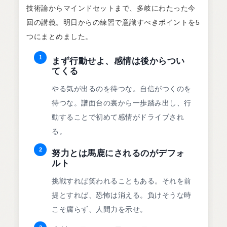
技術論からマインドセットまで、多岐にわたった今
回の講義。明日からの練習で意識すべきポイントを5
つにまとめました。
1
まず行動せよ、感情は後からつい
てくる
やる気が出るのを待つな。自信がつくのを
待つな。譜面台の裏から一歩踏み出し、行
動することで初めて感情がドライブされ
る。
2
努力とは馬鹿にされるのがデフォ
ルト
挑戦すれば笑われることもある。それを前
提とすれば、恐怖は消える。負けそうな時
こそ腐らず、人間力を示せ。