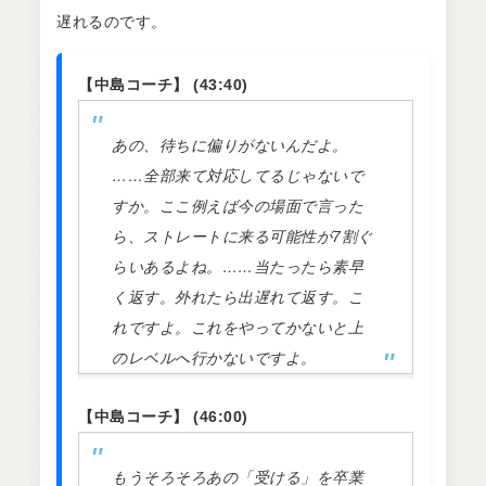
遅れるのです。
【中島コーチ】 (43:40)
あの、待ちに偏りがないんだよ。
……全部来て対応してるじゃないで
すか。ここ例えば今の場面で言った
ら、ストレートに来る可能性が7割ぐ
らいあるよね。……当たったら素早
く返す。外れたら出遅れて返す。こ
れですよ。これをやってかないと上
のレベルへ行かないですよ。
【中島コーチ】 (46:00)
もうそろそろあの「受ける」を卒業