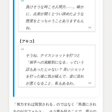
負けそうな時こそ人間力……。確か
に、点差が開くとつい諦めたような
態度をとっちゃうことありますもん
ね。
【アキコ】
そうね。ナイスショットを打つと
「相手への覚醒剤になる」っていう
話もあったじゃない？ 良いショット
を打った後に気が緩んで、逆に流れ
が悪くなること、私もあるわ。
「努力すれば賞賛される」のではなく「馬鹿にされ
るのがデフォルト」。そう腹を括ることで、周りの