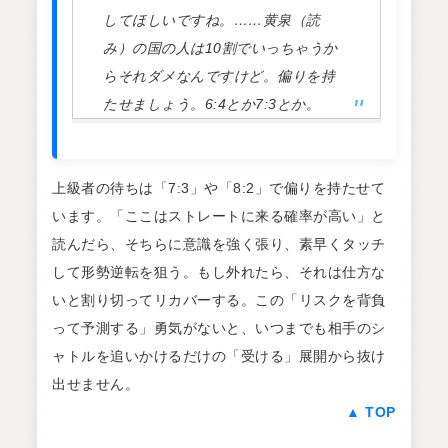
してほしいですね。……黄泉（読
み）の国の人は10割でいっちゃうか
らそれダメなんですけど。偏りを持
たせましょう。6:4とか7:3とか。
上級者の待ちは「7:3」や「8:2」で偏りを持たせて
います。「ここはストレートに来る確率が高い」と
読んだら、そちらに意識を強く張り、素早くタッチ
して形勢逆転を狙う。もし外れたら、それは仕方な
いと割り切ってリカバーする。この「リスクを背負
って予測する」勇気がないと、いつまでも相手のシ
ャトルを追いかけるだけの「受ける」展開から抜け
出せません。
▲ TOP