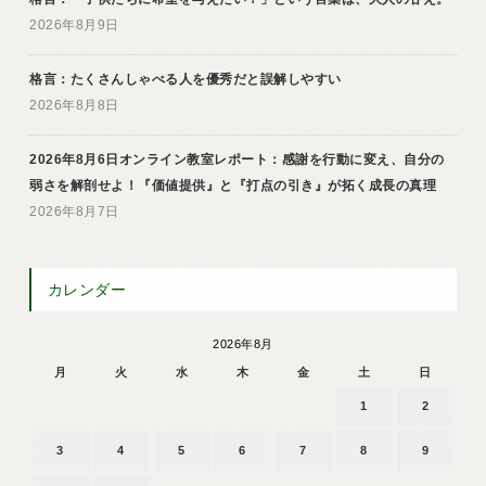
2026年8月9日
格言：たくさんしゃべる人を優秀だと誤解しやすい
2026年8月8日
2026年8月6日オンライン教室レポート：感謝を行動に変え、自分の
弱さを解剖せよ！『価値提供』と『打点の引き』が拓く成長の真理
2026年8月7日
カレンダー
2026年8月
月
火
水
木
金
土
日
1
2
3
4
5
6
7
8
9