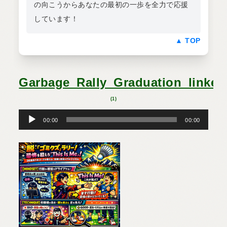
の向こうからあなたの最初の一歩を全力で応援
しています！
▲ TOP
Garbage_Rally_Graduation_linked
(1)
音
声
プ
00:00
00:00
レ
ー
ヤ
ー