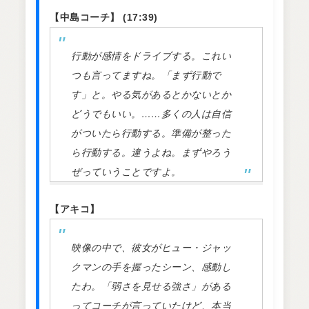
【中島コーチ】 (17:39)
行動が感情をドライブする。これい
つも言ってますね。「まず行動で
す」と。やる気があるとかないとか
どうでもいい。……多くの人は自信
がついたら行動する。準備が整った
ら行動する。違うよね。まずやろう
ぜっていうことですよ。
【アキコ】
映像の中で、彼女がヒュー・ジャッ
クマンの手を握ったシーン、感動し
たわ。「弱さを見せる強さ」がある
ってコーチが言っていたけど、本当