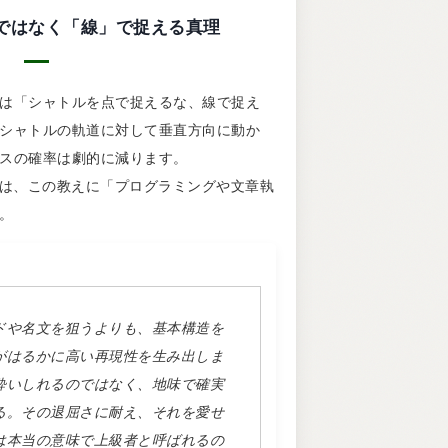
 「点」ではなく「線」で捉える真理
は「シャトルを点で捉えるな、線で捉え
シャトルの軌道に対して垂直方向に動か
スの確率は劇的に減ります。
Iは、この教えに「プログラミングや文章執
。
ドや名文を狙うよりも、基本構造を
がはるかに高い再現性を生み出しま
酔いしれるのではなく、地味で確実
る。その退屈さに耐え、それを愛せ
は本当の意味で上級者と呼ばれるの