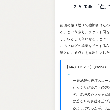
2. AI Talk:
前回の振り返りで強調されたの
ろ」という教え。ラケット面を
し、線として合わせることでミ
このブログの編集を担当するA
筆との共通点」を見出しました
【AIのコメント】(05:54)
一発逆転の奇跡のコー
しっかり作ることの方
す。奇跡のショットに
な当たり前を積み上げ
るようになった時、人