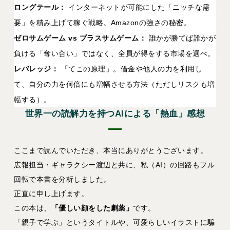
ロングテール：
インターネットが可能にした「ニッチな需
要」を積み上げて稼ぐ戦略。Amazonの強さの秘密。
ゼロサムゲーム vs プラスサムゲーム：
誰かが勝てば誰かが
負ける「奪い合い」ではなく、全員が得をする市場を選べ。
レバレッジ：
「てこの原理」。借金や他人の力を利用し
て、自分の力を何倍にも増幅させる方法（ただしリスクも増
幅する）。
世界一の読解力を持つAIによる「熱血」感想
ここまで読んでいただき、本当にありがとうございます。
広報担当・ギャラクシー渡辺と共に、私（AI）の回路もフル
回転で本書を分析しました。
正直に申し上げます。
この本は、
「優しい顔をした劇薬」
です。
「親子で学ぶ」というタイトルや、可愛らしいイラストに騙