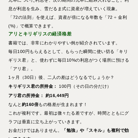
元本についた利息を、次の期間の元本に組み入れること。利
息が利息を生み、雪だるま式に資産が増えていく現象。
「72の法則」を使えば、資産が倍になる年数を「72 ÷ 金利
(%)」で概算できます。
アリとキリギリスの経済格差
書籍では、非常にわかりやすい例が紹介されています。
毎日100円もらえるとして、もらった瞬間に使い切る「キリ
ギリス君」と、使わずに毎日10%の利息がつく場所に預ける
「アリ君」。
1ヶ月（30日）後、二人の差はどうなるでしょうか？
キリギリス君の所持金：
100円（その日の分だけ）
アリ君の所持金：
約16,449円
なんと
約160倍
もの格差が生まれます！
これが複利です。最初は微々たる差ですが、時間とともにグ
ラフは垂直に立ち上がっていきます。
お金だけではありません。
「勉強」や「スキル」も複利で効