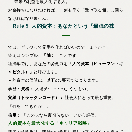
未来の利益を最大化する人。
お金持ちになりたければ、一刻も早く「受け取る側」に回ら
なければなりません。
Rule 5. 人的資本：あなたという「最強の株」
では、どうやって元手を作ればいいのでしょうか？
答えはシンプル。
「働く」
ことです。
経済学では、あなたの労働力を
「人的資本（ヒューマン・キ
ャピタル）」
と呼びます。
人的資本の価値は、以下の3要素で決まります。
学歴・資格：
入場チケットのようなもの。
実績（トラックレコード）：
社会人にとって最も重要。
「何をしてきたか」。
信用：
「この人なら裏切らない」という評価。
人的資本を最大化する「キャリア戦略」
著者の橘玲氏は、残酷かつ希望に満ちたアドバイスを送って