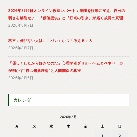
2026年8月6日オンライン教室レポート：感謝を行動に変え、自分の
弱さを解剖せよ！『価値提供』と『打点の引き』が拓く成長の真理
2026年8月7日
格言：伸びない人は、「バカ」かつ「考える」人
2026年8月7日
「優しくしたから好きなのだ」心理学者ダリル・ベムとペネベーカー
が明かす“自己知覚理論”と人間関係の真実
2026年8月6日
カレンダー
2026年8月
月
火
水
木
金
土
日
1
2