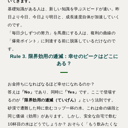
いてきます。
基礎知識がある人は、新しい知識を学ぶスピードが速い。昨
日より今日、今日より明日と、成長速度自体が加速していく
のです。
「毎日少しずつの努力」を馬鹿にする人は、複利の曲線の
「爆発ポイント」に到達する前に脱落しているだけなので
す。
Rule 3. 限界効用の逓減：幸せのピークはどこに
ある？
お金持ちになればなるほど幸せになれるのか？
答えは
「No」
であり、同時に
「Yes」
です。ここで登場す
るのが
「限界効用の逓減（ていげん）」
という法則です。
砂漠で遭難した時に飲むコップ一杯の水。これは命の値段と
同じ価値（効用）があります。 しかし、安全な自宅で飲む
10杯目の水はどうでしょうか？ おそらく「もう飲みたくな