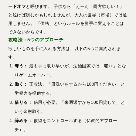
ードオフ
と呼びます。 子供なら「えーん！両方欲しい！」
と泣けば済むかもしれませんが、大人の世界（市場）では通
用しません。 「価格」というルールを勝手に変えることは
できないからです。
攻略法：5つのアプローチ
欲しいものを手に入れる方法は、以下の5つに集約されま
す。
奪う：
最も手っ取り早いが、法治国家では「犯罪」とな
りゲームオーバー。
働く：
正攻法。「皿洗いをするから100円ください」と
労働力を提供する。
借りる：
信用が必要。「来週返すから100円貸して」と
いう金融取引。
諦める：
欲望をコントロールする（仏教的アプロー
チ）。