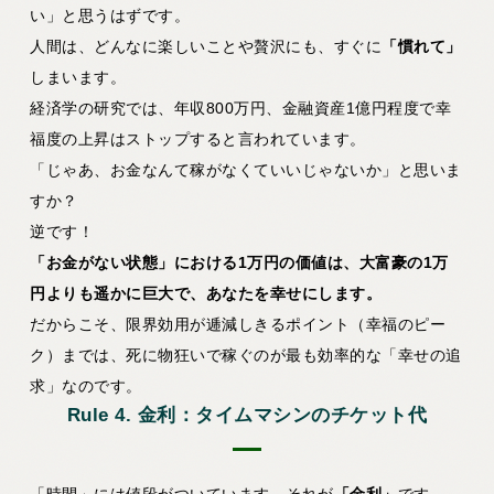
い」と思うはずです。
人間は、どんなに楽しいことや贅沢にも、すぐに
「慣れて」
しまいます。
経済学の研究では、年収800万円、金融資産1億円程度で幸
福度の上昇はストップすると言われています。
「じゃあ、お金なんて稼がなくていいじゃないか」と思いま
すか？
逆です！
「お金がない状態」における1万円の価値は、大富豪の1万
円よりも遥かに巨大で、あなたを幸せにします。
だからこそ、限界効用が逓減しきるポイント（幸福のピー
ク）までは、死に物狂いで稼ぐのが最も効率的な「幸せの追
求」なのです。
Rule 4. 金利：タイムマシンのチケット代
「時間」には値段がついています。それが
「金利」
です。