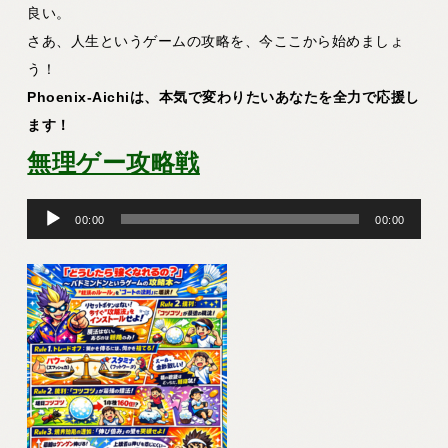
良い。
さあ、人生というゲームの攻略を、今ここから始めましょ
う！
Phoenix-Aichiは、本気で変わりたいあなたを全力で応援し
ます！
無理ゲー攻略戦
音
00:00
00:00
声
プ
レ
ー
ヤ
ー