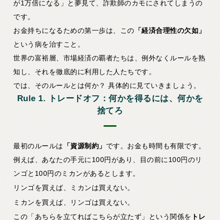
が1万倍になる」と夢見て、詐欺師のカモにされてしまうの
です。
お金持ちになるための第一歩は、この
「経済合理性の欠如」
という病を治すこと。
世界の富裕層、市場経済の覇者たちは、例外なくルールを熟
知し、それを徹底的に利用した人たちです。
では、そのルールとは何か？ 具体的に見ていきましょう。
Rule 1. トレードオフ：何かを得るには、何かを
捨てろ
最初のルールは
「資源制約」
です。お金も時間も有限です。
例えば、あなたの手元に100円があり、目の前に100円のリ
ンゴと100円のミカンがあるとします。
リンゴを買えば、ミカンは買えない。
ミカンを買えば、リンゴは買えない。
この「あちらを立てればこちらが立たず」という関係を
トレ