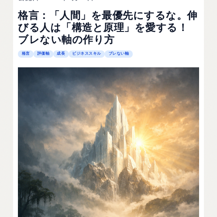
格言：「人間」を最優先にするな。伸
びる人は「構造と原理」を愛する！
ブレない軸の作り方
格言
評価軸
成長
ビジネススキル
ブレない軸