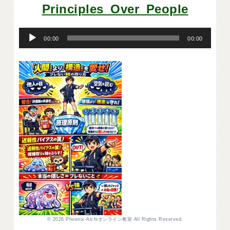
Principles_Over_People
音
声
プ
00:00
00:00
レ
ー
ヤ
ー
© 2026 Phoenix-Aichiオンライン教室 All Rights Reserved.