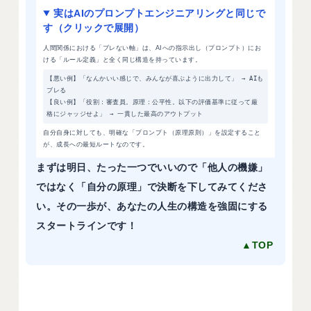
実はAIのプロンプトエンジニアリングと同じで
す（クリックで展開）
人間関係における「ブレない軸」は、AIへの指示出し（プロンプト）にお
ける「ルール定義」と全く同じ構造を持っています。
【悪い例】「なんかいい感じで、みんなが喜ぶように出力して」 → AIも
ブレる
【良い例】「役割：審査員。原理：公平性。以下の評価基準に従って厳
格にジャッジせよ」 → 一貫した最高のアウトプット
自分自身に対しても、明確な「プロンプト（原理原則）」を設定すること
が、成長への最短ルートなのです。
まずは明日、たった一つでいいので「他人の機嫌」
ではなく「自分の原理」で決断を下してみてくださ
い。その一歩が、あなたの人生の構造を強固にする
スタートラインです！
▲TOP