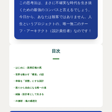
この思考法は、まさに不確実な時代を生き抜
くための最強のコンパスと言えるでしょう。
今日から、あなたは観客ではありません。人
生というプロジェクトの、唯一無二のチー
フ・アーキテクト（設計責任者）なのです！
目次
・はじめに：因果応報の罠
・世界を動かす「構造」の話
・幸福を「状態」にする設計
・怒りから自由になる唯一の道
・結論：設計者として生きる
・AI解析：魂の感想文