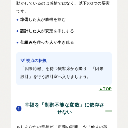
動かしているのは感情ではなく、以下の3つの要素
です。
●
準備した人
が勝機を掴む
●
設計した人
が安定を手にする
●
仕組みを作った人
が生き残る
💡 視点の転換
「因果応報」を待つ観客席から降り、「因果
設計」を行う設計室へ入りましょう。
▲TOP
幸福を「制御不能な変数」に依存さ
2
せない
もしあなたの幸福が「正義の証明」や「他人の破