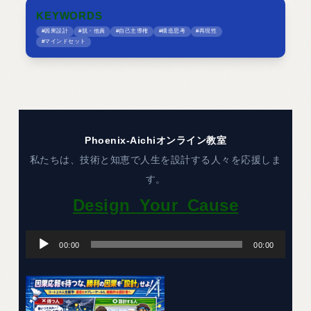
KEYWORDS
#因果設計
#脱・他責
#自己主導権
#構造思考
#再現性
#マインドセット
Phoenix-Aichiオンライン教室
私たちは、技術と知恵で人生を設計する人々を応援しま
す。
Design_Your_Cause
音
声
00:00
00:00
プ
レ
ー
ヤ