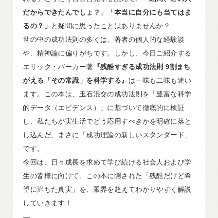
だからできたんでしょ？」「本当に自分にも当てはま
るの？」
と疑問に思ったことはありませんか？
世の中の成功法則の多くは、著者の個人的な経験談
や、精神論に偏りがちです。しかし、今日ご紹介する
エリック・バーカー著
『残酷すぎる成功法則 9割まち
がえる「その常識」を科学する』
は一味も二味も違い
ます。この本は、玉石混交の成功法則を「豊富な科学
的データ（エビデンス）」に基づいて徹底的に検証
し、私たちが実生活でどう応用すべきかを明確に落と
し込んだ、まさに「成功理論の新しいスタンダード」
です。
今回は、日々成長を求めて学び続ける社会人および学
生の皆様に向けて、この本に隠された「残酷だけど希
望に満ちた真実」を、限界を超えてわかりやすく解説
していきます！
—