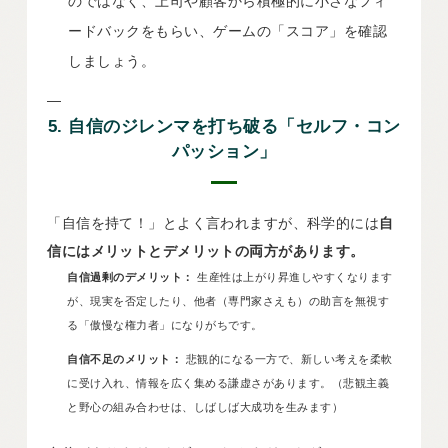
のではなく、上司や顧客から積極的に小さなフィ
ードバックをもらい、ゲームの「スコア」を確認
しましょう。
—
5. 自信のジレンマを打ち破る「セルフ・コン
パッション」
「自信を持て！」とよく言われますが、科学的には
自
信にはメリットとデメリットの両方があります。
自信過剰のデメリット：
生産性は上がり昇進しやすくなります
が、現実を否定したり、他者（専門家さえも）の助言を無視す
る「傲慢な権力者」になりがちです。
自信不足のメリット：
悲観的になる一方で、新しい考えを柔軟
に受け入れ、情報を広く集める謙虚さがあります。（悲観主義
と野心の組み合わせは、しばしば大成功を生みます）