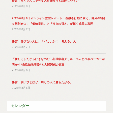
格言：たくさんしゃべる人を優秀だと誤解しやすい
2026年8月8日
2026年8月6日オンライン教室レポート：感謝を行動に変え、自分の弱さ
を解剖せよ！『価値提供』と『打点の引き』が拓く成長の真理
2026年8月7日
格言：伸びない人は、「バカ」かつ「考える」人
2026年8月7日
「優しくしたから好きなのだ」心理学者ダリル・ベムとペネベーカーが
明かす“自己知覚理論”と人間関係の真実
2026年8月6日
格言：弱いひとほど、周りの人に勝ちたがる。
2026年8月6日
カレンダー