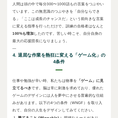
人間は頭の中で毎分300〜1000語もの言葉をつぶやい
ています。この無意識のつぶやきを「自分ならでき
る」「ここは成長のチャンスだ」という前向きな言葉
に変える指導を行っただけで、訓練の合格者はなんと
100%も増加
したのです。苦しい時こそ、自分自身の
最大の応援団長になりましょう。
—
4. 退屈な作業を熱狂に変える「ゲーム化」の
4条件
仕事や勉強が辛い時、私たちは物事を
「ゲーム」に見
立てるべき
です。脳は常に刺激を求めており、優れた
ゲームのデザインには人を夢中にさせる普遍的な仕組
みがあります。以下の4つの条件（WNGF）を取り入
れて、自分の人生をデザインしてみてください。
勝てること (Winnable)：
明確なルールがあり、