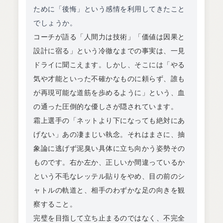
ために「後悔」という感情を利用してきたこと
でしょうか。
コーチが語る「人間力は技術」「価値は因果と
設計に宿る」という冷徹なまでの事実は、一見
ドライに聞こえます。しかし、そこには「やる
気や才能といった不確かなものに頼らず、誰も
が再現可能な道筋を歩めるように」という、血
の通った圧倒的な優しさが隠されています。
霜上選手の「ネットより下になっても絶対にあ
げない」あの凄まじい執念。それはまさに、抽
象論に逃げず泥臭い具体に立ち向かう姿勢その
ものです。右か左か、正しいか間違っているか
という不毛なレッテル貼りをやめ、目の前のシ
ャトルの軌道と、相手のわずかな足の向きを観
察すること。
完璧を目指して立ち止まるのではなく、不完全