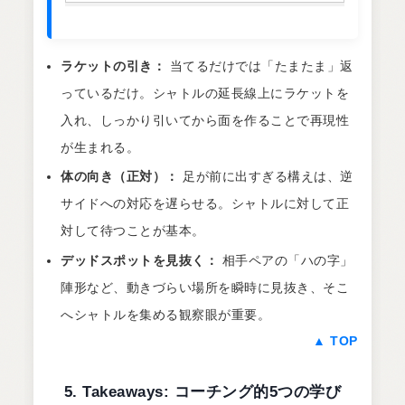
ラケットの引き：
当てるだけでは「たまたま」返
っているだけ。シャトルの延長線上にラケットを
入れ、しっかり引いてから面を作ることで再現性
が生まれる。
体の向き（正対）：
足が前に出すぎる構えは、逆
サイドへの対応を遅らせる。シャトルに対して正
対して待つことが基本。
デッドスポットを見抜く：
相手ペアの「ハの字」
陣形など、動きづらい場所を瞬時に見抜き、そこ
へシャトルを集める観察眼が重要。
▲ TOP
5. Takeaways: コーチング的5つの学び