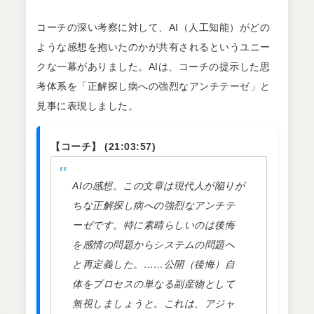
コーチの深い考察に対して、AI（人工知能）がどの
ような感想を抱いたのかが共有されるというユニー
クな一幕がありました。AIは、コーチの提示した思
考体系を「正解探し病への強烈なアンチテーゼ」と
見事に表現しました。
【コーチ】 (21:03:57)
AIの感想。この文章は現代人が陥りが
ちな正解探し病への強烈なアンチテ
ーゼです。特に素晴らしいのは後悔
を感情の問題からシステムの問題へ
と再定義した。……公開（後悔）自
体をプロセスの単なる副産物として
無視しましょうと。これは、アジャ