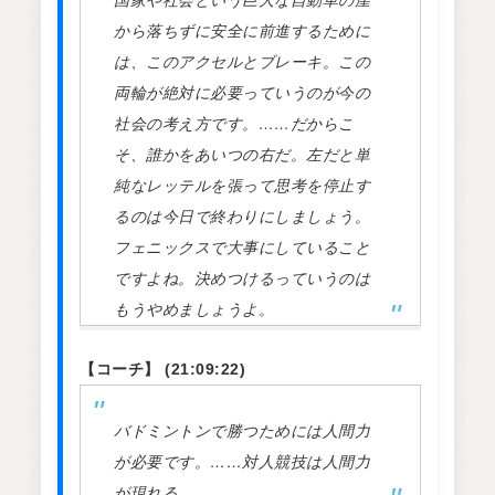
国家や社会という巨大な自動車の崖
から落ちずに安全に前進するために
は、このアクセルとブレーキ。この
両輪が絶対に必要っていうのが今の
社会の考え方です。……だからこ
そ、誰かをあいつの右だ。左だと単
純なレッテルを張って思考を停止す
るのは今日で終わりにしましょう。
フェニックスで大事にしていること
ですよね。決めつけるっていうのは
もうやめましょうよ。
【コーチ】 (21:09:22)
バドミントンで勝つためには人間力
が必要です。……対人競技は人間力
が現れる。