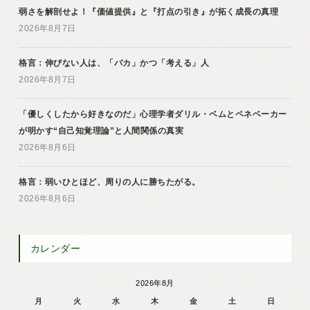
弱さを解剖せよ！『価値提供』と『打点の引き』が拓く成長の真理
2026年8月7日
格言：伸びない人は、「バカ」かつ「考える」人
2026年8月7日
「優しくしたから好きなのだ」心理学者ダリル・ベムとペネベーカー
が明かす“自己知覚理論”と人間関係の真実
2026年8月6日
格言：弱いひとほど、周りの人に勝ちたがる。
2026年8月6日
カレンダー
2026年8月
月
火
水
木
金
土
日