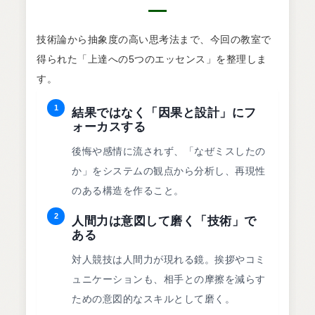
技術論から抽象度の高い思考法まで、今回の教室で
得られた「上達への5つのエッセンス」を整理しま
す。
1
結果ではなく「因果と設計」にフ
ォーカスする
後悔や感情に流されず、「なぜミスしたの
か」をシステムの観点から分析し、再現性
のある構造を作ること。
2
人間力は意図して磨く「技術」で
ある
対人競技は人間力が現れる鏡。挨拶やコミ
ュニケーションも、相手との摩擦を減らす
ための意図的なスキルとして磨く。