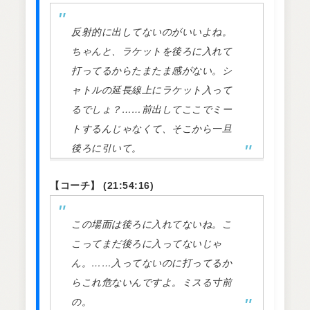
反射的に出してないのがいいよね。
ちゃんと、ラケットを後ろに入れて
打ってるからたまたま感がない。シ
ャトルの延長線上にラケット入って
るでしょ？……前出してここでミー
トするんじゃなくて、そこから一旦
後ろに引いて。
【コーチ】 (21:54:16)
この場面は後ろに入れてないね。こ
こってまだ後ろに入ってないじゃ
ん。……入ってないのに打ってるか
らこれ危ないんですよ。ミスる寸前
の。