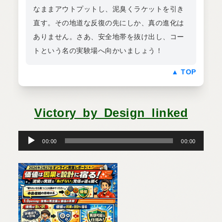
なままアウトプットし、泥臭くラケットを引き
直す。その地道な反復の先にしか、真の進化は
ありません。さあ、安全地帯を抜け出し、コー
トという名の実験場へ向かいましょう！
▲ TOP
Victory_by_Design_linked
音
声
プ
00:00
00:00
レ
ー
ヤ
ー