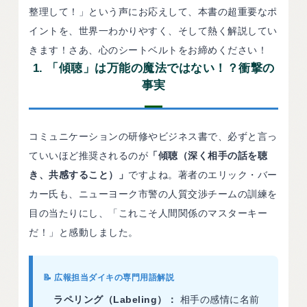
整理して！」という声にお応えして、本書の超重要なポ
イントを、世界一わかりやすく、そして熱く解説してい
きます！さあ、心のシートベルトをお締めください！
1. 「傾聴」は万能の魔法ではない！？衝撃の
事実
コミュニケーションの研修やビジネス書で、必ずと言っ
ていいほど推奨されるのが
「傾聴（深く相手の話を聴
き、共感すること）」
ですよね。著者のエリック・バー
カー氏も、ニューヨーク市警の人質交渉チームの訓練を
目の当たりにし、「これこそ人間関係のマスターキー
だ！」と感動しました。
📝 広報担当ダイキの専門用語解説
ラペリング（Labeling）：
相手の感情に名前