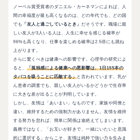
ノーベル賞受賞者のダニエル・カーネマンによれば、人
間の幸福度が最も高くなるのは、どの年代でも、どの国
でも
「友人と過ごしているとき」
だそうです。職場に親
しい友人が3人いる人は、人生に幸せを感じる確率が
96%も高くなり、仕事を楽しめる確率は2.5倍にも跳ね
上がります。
さらに驚くべきは健康への影響です。心理学の研究によ
ると、
「孤独感による健康への悪影響は、1日155本の
タバコを吸うことに匹敵する」
と言われています。乳が
ん患者の調査でも、親しい友人がいるかどうかで生存率
に大きな差が出ることが判明しています。
しかし、友情は「あいまい」なものです。家族や同僚と
違い、維持するための強制力がありません。友情を維持
する努力を怠れば、簡単に関係は途絶えてしまいます。
義務ではなく、「お互いが好きで、一緒にいたいと意識
的に選択する」からこそ、友情は純粋で強い力を生みま