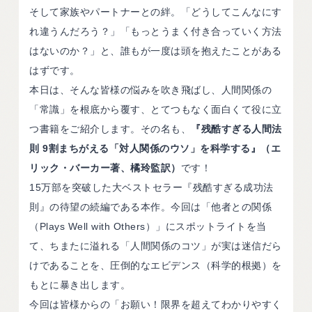
そして家族やパートナーとの絆。「どうしてこんなにす
れ違うんだろう？」「もっとうまく付き合っていく方法
はないのか？」と、誰もが一度は頭を抱えたことがある
はずです。
本日は、そんな皆様の悩みを吹き飛ばし、人間関係の
「常識」を根底から覆す、とてつもなく面白くて役に立
つ書籍をご紹介します。その名も、
『残酷すぎる人間法
則 9割まちがえる「対人関係のウソ」を科学する』（エ
リック・バーカー著、橘玲監訳）
です！
15万部を突破した大ベストセラー『残酷すぎる成功法
則』の待望の続編である本作。今回は「他者との関係
（Plays Well with Others）」にスポットライトを当
て、ちまたに溢れる「人間関係のコツ」が実は迷信だら
けであることを、圧倒的なエビデンス（科学的根拠）を
もとに暴き出します。
今回は皆様からの「お願い！限界を超えてわかりやすく