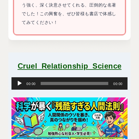
う強く、深く決意させてくれる、圧倒的な名著
でした！この興奮を、ぜひ皆様も書店で体感し
てみてください！
Cruel_Relationship_Science
音
声
00:00
00:00
プ
レ
ー
ヤ
ー