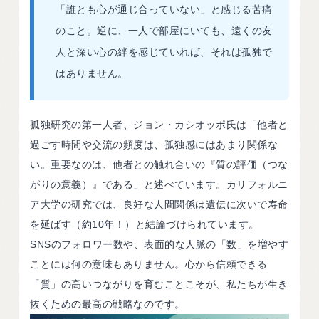
「誰とも心が通じ合っていない」と感じる苦痛
のこと。逆に、一人で部屋にいても、遠くの友
人と深い心の絆を感じていれば、それは孤独で
はありません。
孤独研究の第一人者、ジョン・カシオッポ氏は「他者と
過ごす時間や交流の頻度は、孤独感にはあまり関係な
い。重要なのは、他者との触れ合いの『質の評価（つな
がりの意義）』である」と述べています。カリフォルニ
ア大学の研究では、良好な人間関係は遺伝に次いで寿命
を延ばす（約10年！）と結論づけられています。
SNSのフォロワー数や、表面的な人脈の「数」を増やす
ことには何の意味もありません。心から信頼できる
「質」の高いつながりを育むことこそが、私たちが生き
抜くための最高の戦略なのです。