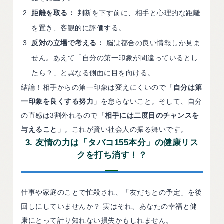
距離を取る：
判断を下す前に、相手と心理的な距離
を置き、客観的に評価する。
反対の立場で考える：
脳は都合の良い情報しか見ま
せん。あえて「自分の第一印象が間違っているとし
たら？」と異なる側面に目を向ける。
結論！相手からの第一印象は変えにくいので
「自分は第
一印象を良くする努力」
を怠らないこと。そして、自分
の直感は3割外れるので
「相手には二度目のチャンスを
与えること」
。これが賢い社会人の振る舞いです。
3. 友情の力は「タバコ155本分」の健康リス
クを打ち消す！？
仕事や家庭のことで忙殺され、「友だちとの予定」を後
回しにしていませんか？ 実はそれ、あなたの幸福と健
康にとって計り知れない損失かもしれません。