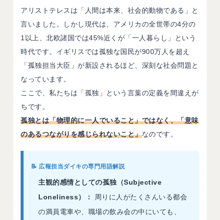
アリストテレスは「人間は本来、社会的動物である」と
言いました。しかし現代は、アメリカの全世帯の4分の
1以上、北欧諸国では45%近くが「一人暮らし」という
時代です。イギリスでは孤独な国民が900万人を超え
「孤独担当大臣」が新設されるほど、深刻な社会問題と
なっています。
ここで、私たちは「孤独」という言葉の定義を間違えが
ちです。
孤独とは「物理的に一人でいること」ではなく、「意味
のあるつながりを感じられないこと」
なのです。
📝 広報担当ダイキの専門用語解説
主観的感情としての孤独（Subjective
Loneliness）：
周りに人がたくさんいる都会
の満員電車や、職場の飲み会の中にいても、