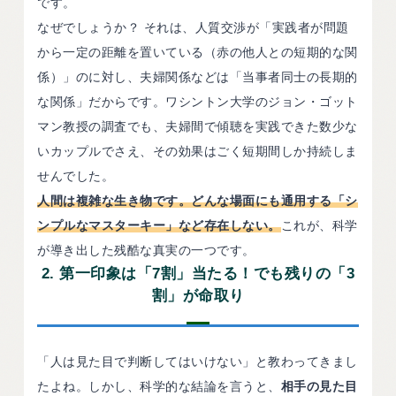
です。
なぜでしょうか？ それは、人質交渉が「実践者が問題
から一定の距離を置いている（赤の他人との短期的な関
係）」のに対し、夫婦関係などは「当事者同士の長期的
な関係」だからです。ワシントン大学のジョン・ゴット
マン教授の調査でも、夫婦間で傾聴を実践できた数少な
いカップルでさえ、その効果はごく短期間しか持続しま
せんでした。
人間は複雑な生き物です。どんな場面にも通用する「シ
ンプルなマスターキー」など存在しない。
これが、科学
が導き出した残酷な真実の一つです。
2. 第一印象は「7割」当たる！でも残りの「3
割」が命取り
「人は見た目で判断してはいけない」と教わってきまし
たよね。しかし、科学的な結論を言うと、
相手の見た目