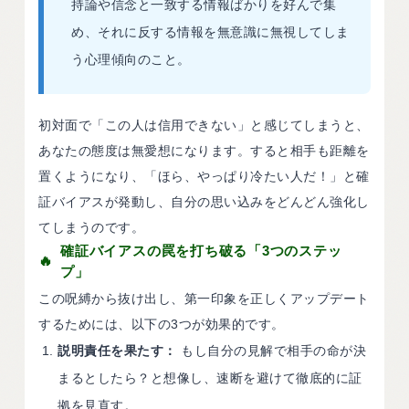
持論や信念と一致する情報ばかりを好んで集
め、それに反する情報を無意識に無視してしま
う心理傾向のこと。
初対面で「この人は信用できない」と感じてしまうと、
あなたの態度は無愛想になります。すると相手も距離を
置くようになり、「ほら、やっぱり冷たい人だ！」と確
証バイアスが発動し、自分の思い込みをどんどん強化し
てしまうのです。
確証バイアスの罠を打ち破る「3つのステッ
プ」
この呪縛から抜け出し、第一印象を正しくアップデート
するためには、以下の3つが効果的です。
説明責任を果たす：
もし自分の見解で相手の命が決
まるとしたら？と想像し、速断を避けて徹底的に証
拠を見直す。