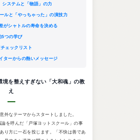
に学ぶ、システムと「物語」の力
コントロールと「やっちゃった」の演技力
作り」の差がシャトルの寿命を決める
グ的5つの学び
ト習慣チェックリスト
ニカルライターからの熱いメッセージ
快は善！環境を整えすぎない「大和魂」の教
え
意外なテーマからスタートしました。
て議論を呼んだ「戸塚ヨットスクール」の事
あり方に一石を投じます。「不快は善であ