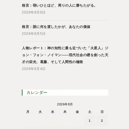
格言：弱いひとほど、周りの人に勝ちたがる。
2026年8月6日
格言：誰に何を渡したかが、あなたの価値
2026年8月5日
人物レポート：神の知性に最も近づいた「火星人」ジ
ョン・フォン・ノイマン――現代社会の礎を創った天
才の栄光、葛藤、そして人間性の極致
2026年8月4日
カレンダー
2026年8月
月
火
水
木
金
土
日
1
2