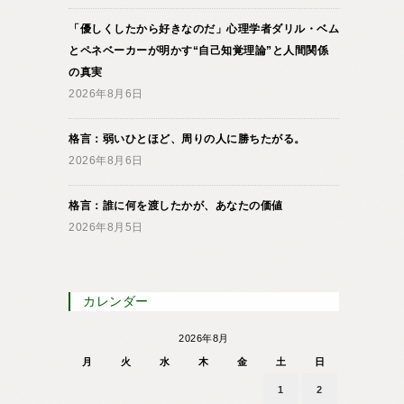
「優しくしたから好きなのだ」心理学者ダリル・ベム
とペネベーカーが明かす“自己知覚理論”と人間関係
の真実
2026年8月6日
格言：弱いひとほど、周りの人に勝ちたがる。
2026年8月6日
格言：誰に何を渡したかが、あなたの価値
2026年8月5日
カレンダー
2026年8月
月
火
水
木
金
土
日
1
2