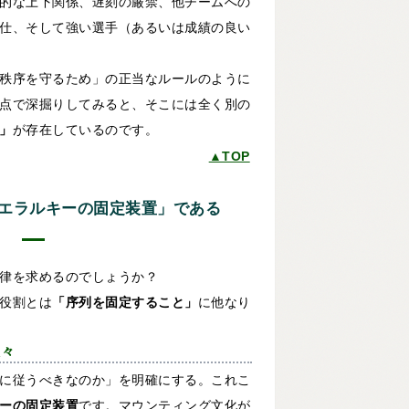
的な上下関係、遅刻の厳禁、他チームへの
仕、そして強い選手（あるいは成績の良い
秩序を守るため」の正当なルールのように
点で深掘りしてみると、そこには全く別の
」
が存在しているのです。
▲TOP
ヒエラルキーの固定装置」である
律を求めるのでしょうか？
役割とは
「序列を固定すること」
に他なり
人々
に従うべきなのか」を明確にする。これこ
ーの固定装置
です。マウンティング文化が