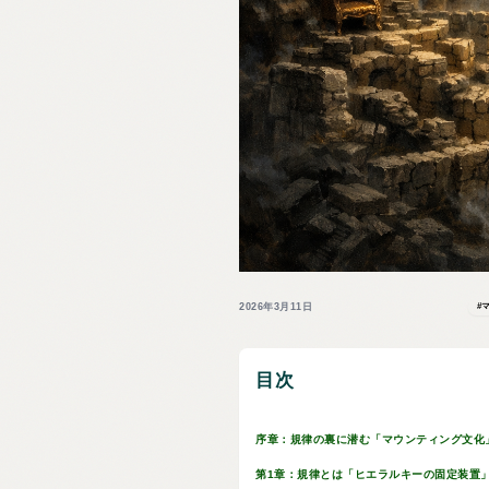
2026年3月11日
#
目次
序章：規律の裏に潜む「マウンティング文化
第1章：規律とは「ヒエラルキーの固定装置