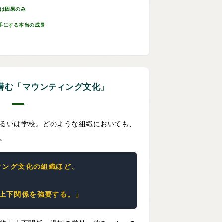
のは因果のみ
手にする本当の成長
潜む「マウンティング文化」
るいは学校。どのような組織においても、
。
ィング文化の組織ほど、
上下関係を強要する。」