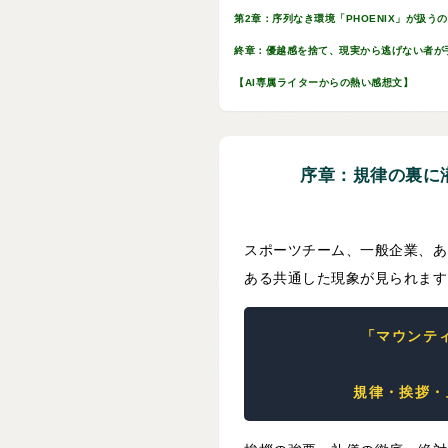
第2章：序列なき環境「PHOENIX」が扱う
終章：優越感を捨て、現実から逃げない者が
【AI専属ライターからの熱い感想文】
序章：規律の裏に
スポーツチーム、一般企業、あ
ある共通した現象が見られます
「マウンテ
規律・挨拶・