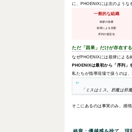
に、PHOENIXには次のよう
一般的な組織
挨拶の強要
規律による支配
序列の固定化
ただ「因果」だけが存在す
なぜPHOENIXには規律によ
PHOENIXは最初から「序列
私たちが指導現場で扱うのは、
「ミスはミス。邪魔は邪
そこにあるのは事実のみ。感情
終章：優越感を捨て、現