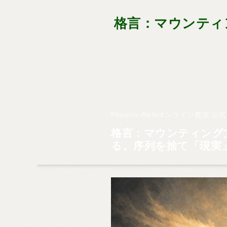
格言：マウンティ
Phoenix-Aichiオンライン教室 
格言：マウンティング
る。序列を捨て「現実」