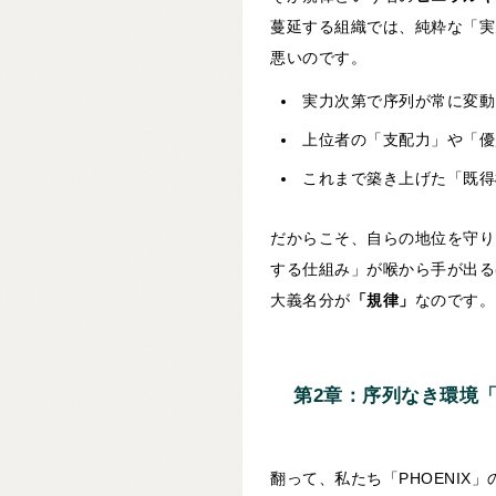
蔓延する組織では、純粋な「実
悪いのです。
実力次第で序列が常に変動
上位者の「支配力」や「優
これまで築き上げた「既得
だからこそ、自らの地位を守り
する仕組み」が喉から手が出る
大義名分が
「規律」
なのです。
第2章：序列なき環境「
翻って、私たち「PHOENIX