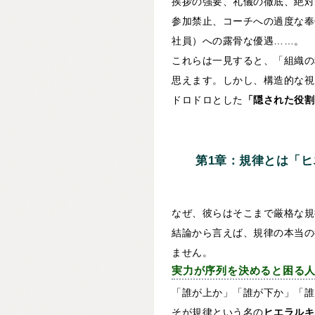
挨拶の強要、礼儀の徹底、絶対
参加禁止、コーチへの過度な奉
社員）への露骨な優遇……。
これらは一見すると、「組織の
思えます。しかし、構造的な視
ドロドロとした
「隠された役割
第1章：規律とは「
なぜ、彼らはそこまで厳格な規
結論から言えば、規律の本当の
ません。
実力が序列を決めると困る
「誰が上か」「誰が下か」「誰
そが規律という名の
ヒエラルキ