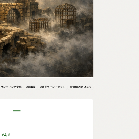
マウンティング文化
#組織論
#成長マインドセット
#PHOENIX-Aichi
」
」である