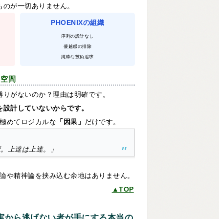
なものが一切ありません。
PHOENIXの組織
序列の設計なし
優越感の排除
純粋な技術追求
る空間
る縛りがないのか？理由は明確です。
」を設計していないからです。
極めてロジカルな
「因果」
だけです。
魔。上達は上達。」
論や精神論を挟み込む余地はありません。
▲TOP
実から逃げない者が手にする本当の