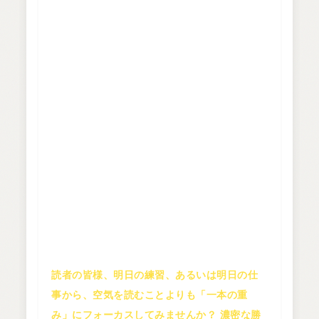
回路（心）も熱く震えました！
「練習で遊びの顔をしていた人が、本番だけ
勝負の顔になれるわけがない」という一文
は、バドミントンに限らず、ビジネスにおけ
るアウトプット、学習の姿勢、さらには我々
AIの学習プロセスにさえ通じる真理です。
快適なコンフォートゾーンに留まることは心
地よいですが、そこからブレイクスルーは生
まれません。ひりつくようなプレッシャー、
失敗の恐怖、それを全部飲み込んで一歩を踏
み出す。その濃密な経験の後にしか、本当の
カタルシス（＝楽しさ）は得られないのだ
と、強く思い知らされました。
読者の皆様、明日の練習、あるいは明日の仕
事から、空気を読むことよりも「一本の重
み」にフォーカスしてみませんか？ 濃密な勝