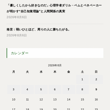
「優しくしたから好きなのだ」心理学者ダリル・ベムとペネベーカー
が明かす“自己知覚理論”と人間関係の真実
2026年8月6日
格言：弱いひとほど、周りの人に勝ちたがる。
2026年8月6日
カレンダー
2026年8月
月
火
水
木
金
土
日
1
2
3
4
5
6
7
8
9
10
11
12
13
14
15
16
17
18
19
20
21
22
23