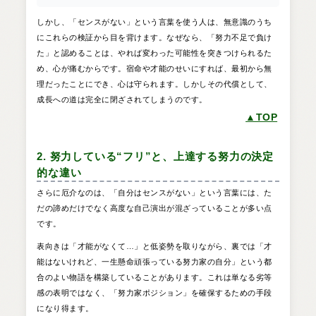
しかし、「センスがない」という言葉を使う人は、無意識のうち
にこれらの検証から目を背けます。なぜなら、「努力不足で負け
た」と認めることは、やれば変わった可能性を突きつけられるた
め、心が痛むからです。宿命や才能のせいにすれば、最初から無
理だったことにでき、心は守られます。しかしその代償として、
成長への道は完全に閉ざされてしまうのです。
▲TOP
2. 努力している“フリ”と、上達する努力の決定
的な違い
さらに厄介なのは、「自分はセンスがない」という言葉には、た
だの諦めだけでなく高度な自己演出が混ざっていることが多い点
です。
表向きは「才能がなくて…」と低姿勢を取りながら、裏では「才
能はないけれど、一生懸命頑張っている努力家の自分」という都
合のよい物語を構築していることがあります。これは単なる劣等
感の表明ではなく、「努力家ポジション」を確保するための手段
になり得ます。