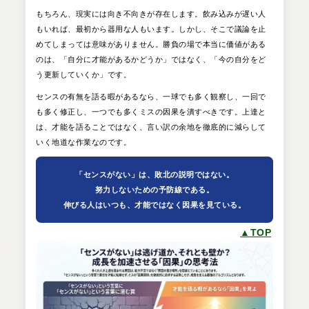
もちろん、現実には向き不向きが存在します。飲み込みが遅い人
もいれば、最初から器用な人もいます。しかし、そこで議論を止
めてしまっては意味がありません。勝負の場で本当に価値がある
のは、「自分に才能があるかどうか」ではなく、「今の自分をど
う更新していくか」です。
センスの有無を語る暇があるなら、一球でも多く観察し、一回で
も多く修正し、一つでも多くミスの因果を潰すべきです。上達と
は、才能を語ることではなく、言い訳の余地を徹底的に減らして
いく地道な作業なのです。
「センスがない」は、敗北の説明ではない。
努力しないための予防線である。
伸びる人はいつも、才能ではなく因果を見ている。
▲TOP