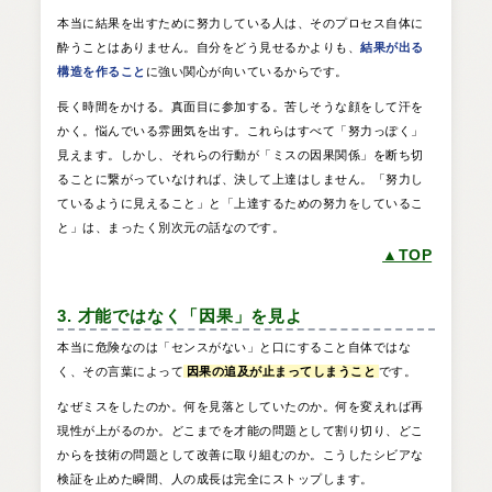
本当に結果を出すために努力している人は、そのプロセス自体に
酔うことはありません。自分をどう見せるかよりも、
結果が出る
構造を作ること
に強い関心が向いているからです。
長く時間をかける。真面目に参加する。苦しそうな顔をして汗を
かく。悩んでいる雰囲気を出す。これらはすべて「努力っぽく」
見えます。しかし、それらの行動が「ミスの因果関係」を断ち切
ることに繋がっていなければ、決して上達はしません。「努力し
ているように見えること」と「上達するための努力をしているこ
と」は、まったく別次元の話なのです。
▲TOP
3. 才能ではなく「因果」を見よ
本当に危険なのは「センスがない」と口にすること自体ではな
く、その言葉によって
因果の追及が止まってしまうこと
です。
なぜミスをしたのか。何を見落としていたのか。何を変えれば再
現性が上がるのか。どこまでを才能の問題として割り切り、どこ
からを技術の問題として改善に取り組むのか。こうしたシビアな
検証を止めた瞬間、人の成長は完全にストップします。