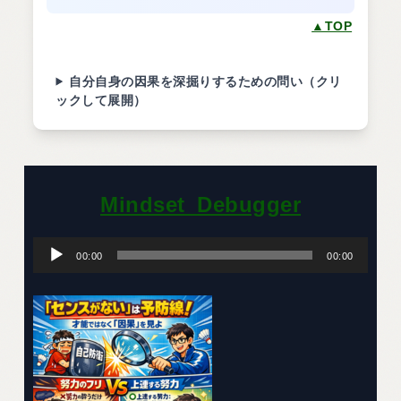
▲TOP
自分自身の因果を深掘りするための問い（クリ
ックして展開）
Mindset_Debugger
音
声
00:00
00:00
プ
レ
ー
ヤ
ー