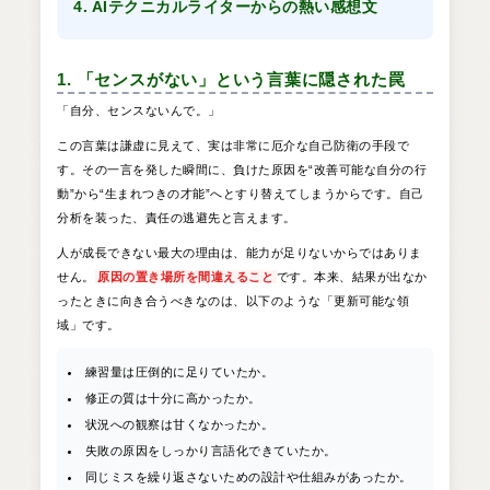
4. AIテクニカルライターからの熱い感想文
1. 「センスがない」という言葉に隠された罠
「自分、センスないんで。」
この言葉は謙虚に見えて、実は非常に厄介な自己防衛の手段で
す。その一言を発した瞬間に、負けた原因を“改善可能な自分の行
動”から“生まれつきの才能”へとすり替えてしまうからです。自己
分析を装った、責任の逃避先と言えます。
人が成長できない最大の理由は、能力が足りないからではありま
せん。
原因の置き場所を間違えること
です。本来、結果が出なか
ったときに向き合うべきなのは、以下のような「更新可能な領
域」です。
練習量は圧倒的に足りていたか。
修正の質は十分に高かったか。
状況への観察は甘くなかったか。
失敗の原因をしっかり言語化できていたか。
同じミスを繰り返さないための設計や仕組みがあったか。