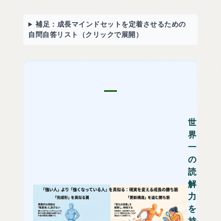
補足：成長マインドセットを定着させるための
自問自答リスト（クリックで展開）
世
界
一
の
読
解
力
を