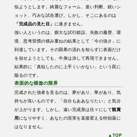
似ようとします。綺麗なフォーム、速い判断、鋭いシ
ョット、巧みな試合運び。しかし、そこにあるのは
「完成品の見た目」
に過ぎません。
強い人というのは、膨大な試行錯誤、失敗の履歴、環
境、思考習慣の積み重ねの結果として「今の強さ」に
到達しています。その因果の流れを知らずに表面だけ
を似せようとしても、中身は決して再現できません。
結果的に「真似したのに上手くいかない」という罠に
陥るのです。
表面的な模倣の限界
完成された強者を見るのは、夢があり、華があり、気
持ちが良いものです。「自分もああなりたい」と気分
が上がります。しかし、遠い完成形は往々にして
観賞
用
になりやすく、あなたの現実を直接変える特効薬に
はなりません。
▲TOP