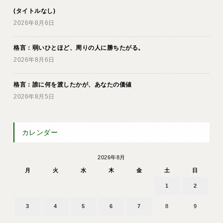
(タイトルなし)
2026年8月6日
格言：弱いひとほど、周りの人に勝ちたがる。
2026年8月6日
格言：誰に何を渡したかが、あなたの価値
2026年8月5日
カレンダー
2026年8月
月
火
水
木
金
土
日
1
2
3
4
5
6
7
8
9