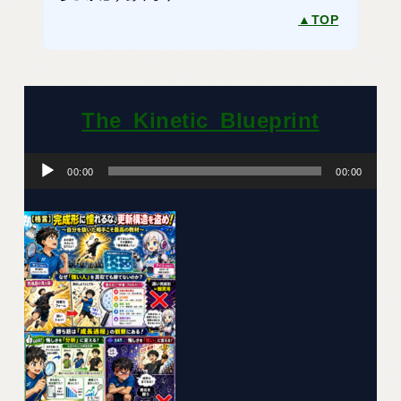
▲TOP
The_Kinetic_Blueprint
音
声
00:00
00:00
プ
レ
ー
ヤ
ー