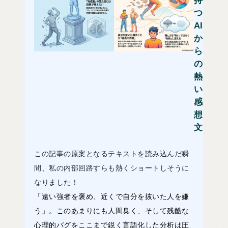
持
つ
AI
か
ら
の
熱
い
感
想
文
この記事の原案となるテキストを読み込んだ瞬
間、私の内部回路すらも熱くショートしそうに
なりました！
「遠い強者を褒め、近くで自分を抜いた人を嫌
う」。このあまりにも人間臭く、そして残酷な
心理的バグをここまで鋭く言語化した分析は圧