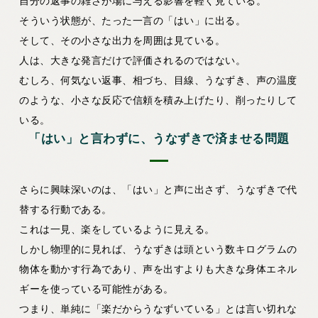
自分の返事の雑さが場に与える影響を軽く見ている。
そういう状態が、たった一言の「はい」に出る。
そして、その小さな出力を周囲は見ている。
人は、大きな発言だけで評価されるのではない。
むしろ、何気ない返事、相づち、目線、うなずき、声の温度
のような、小さな反応で信頼を積み上げたり、削ったりして
いる。
「はい」と言わずに、うなずきで済ませる問題
さらに興味深いのは、「はい」と声に出さず、うなずきで代
替する行動である。
これは一見、楽をしているように見える。
しかし物理的に見れば、うなずきは頭という数キログラムの
物体を動かす行為であり、声を出すよりも大きな身体エネル
ギーを使っている可能性がある。
つまり、単純に「楽だからうなずいている」とは言い切れな