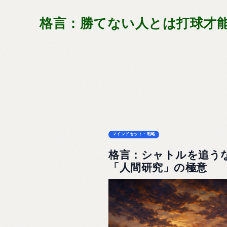
格言：勝てない人とは打球才
マインドセット・戦略
格言：シャトルを追う
「人間研究」の極意