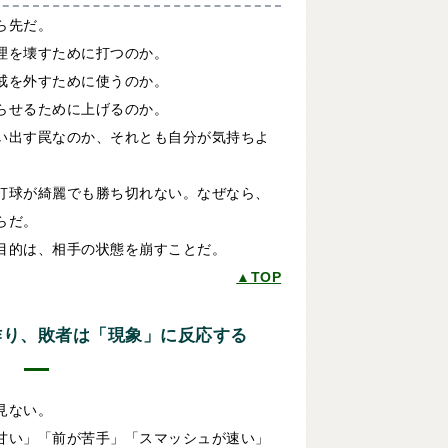
ら先だ。
理を壊すために打つのか。
戒を外すために使うのか。
らせるために上げるのか。
い出す罠なのか、それとも自分が気持ちよ
打球が綺麗でも勝ち切れない。なぜなら、
らだ。
目的は、相手の状態を崩すことだ。
▲TOP
を作り、敗者は「現象」に反応する
見ない。
甘い」「前が苦手」「スマッシュが速い」