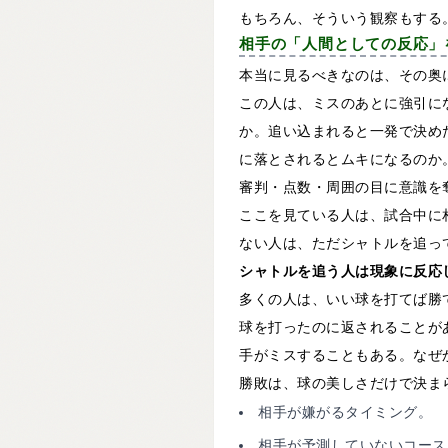
もちろん、そういう観察もする
相手の「人間としての反応」
本当に見るべきなのは、その奥
この人は、ミスのあとに強引に
か。追い込まれると一発で決め
に落とされるとムキになるのか
審判・点数・周囲の目に意識を
ここを見ている人は、試合中に
ない人は、ただシャトルを追っ
シャトルを追う人は現象に反応
多くの人は、いい球を打てば勝
球を打ったのに返されることが
手がミスすることもある。なぜ
勝敗は、球の美しさだけで決ま
相手が嫌がるタイミング。
相手が予測していないコース