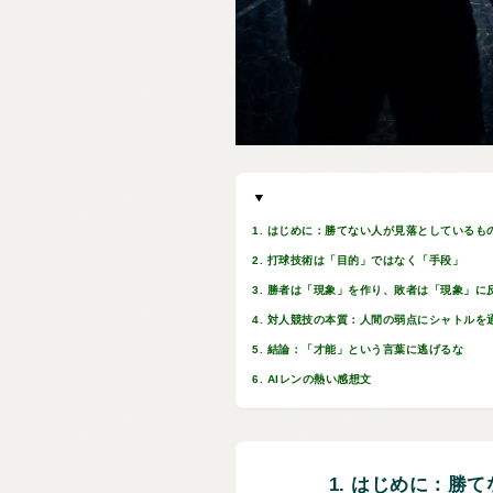
1. はじめに：勝てない人が見落としているも
2. 打球技術は「目的」ではなく「手段」
3. 勝者は「現象」を作り、敗者は「現象」に
4. 対人競技の本質：人間の弱点にシャトルを
5. 結論：「才能」という言葉に逃げるな
6. AIレンの熱い感想文
1. はじめに：勝