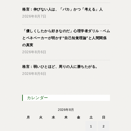
格言：伸びない人は、「バカ」かつ「考える」人
2026年8月7日
「優しくしたから好きなのだ」心理学者ダリル・ベム
とペネベーカーが明かす“自己知覚理論”と人間関係
の真実
2026年8月6日
格言：弱いひとほど、周りの人に勝ちたがる。
2026年8月6日
カレンダー
2026年8月
月
火
水
木
金
土
日
1
2