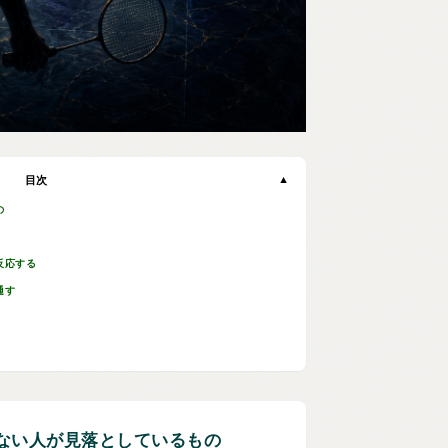
目次
▼
の
反応する
通す
てない人が見落としているもの