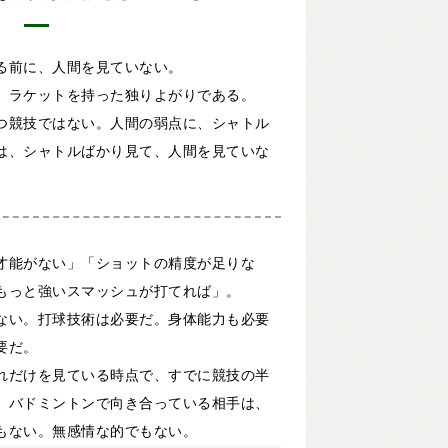
る前に、人間を見ていない。
、ラケットを持った独りよがりである。
つ競技ではない。人間の弱点に、シャトル
は、シャトルばかり見て、人間を見ていな
才能がない」「ショットの精度が足りな
もっと強いスマッシュが打てれば」。
ない。打球技術は必要だ。身体能力も必要
要だ。
れだけを見ている時点で、すでに競技の半
、バドミントンで向き合っている相手は、
もない。無感情な的でもない。