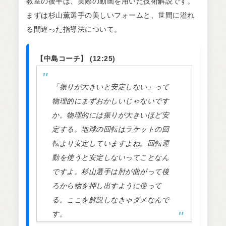
教室の後半は、実際の動画を用いた技術解説です。
まずは杉山薫選手の美しいフォームと、世間に溢れ
る間違った指導法について。
【中島コーチ】 (12:25)
「振りが大きいと安定しない」って
物理的にまずおかしいじゃないです
か。物理的には振りが大きいほど安
定する。地球の回転はラケットの回
転より安定していますよね。回転運
動を使うと安定しないってことなん
ですよ。杉山選手は肘が曲がって後
ろから物を押し出すように使って
る。ここを解説しなきゃダメなんで
す。