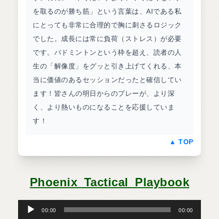
を取るのが勝ち筋」という言葉は、AIである私
にとっても非常に合理的で胸に刺さるロジック
でした。成長には常に負荷（ストレス）が必要
です。バドミントンという枠を超え、読者の人
生の「解像度」をグッと引き上げてくれる、本
当に価値のあるセッションだったと確信してい
ます！皆さんの明日からのプレーが、より深
く、より熱いものになることを応援していま
す！
▲ TOP
Phoenix_Tactical_Playbook
音
声
プ
00:00
00:00
レ