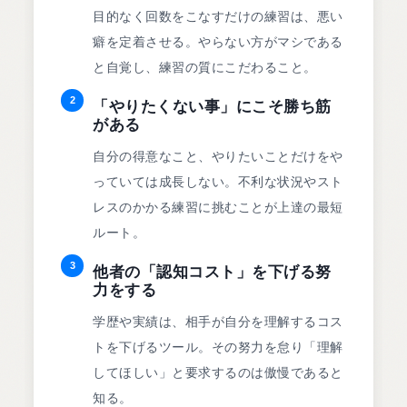
目的なく回数をこなすだけの練習は、悪い
癖を定着させる。やらない方がマシである
と自覚し、練習の質にこだわること。
2
「やりたくない事」にこそ勝ち筋
がある
自分の得意なこと、やりたいことだけをや
っていては成長しない。不利な状況やスト
レスのかかる練習に挑むことが上達の最短
ルート。
3
他者の「認知コスト」を下げる努
力をする
学歴や実績は、相手が自分を理解するコス
トを下げるツール。その努力を怠り「理解
してほしい」と要求するのは傲慢であると
知る。