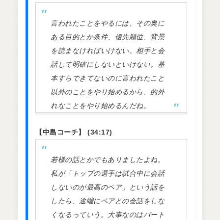
言われたことをやるには、その奥に
ある目的とか条件、優先順位、背景
を読まなければいけない。相手と会
話して明確にしないといけない。基
本すらできてないのに言われたこと
以外のことをやり始めるから、的外
れなことをやり始めるんだね。
【中島コーチ】 (34:17)
若様の話とかでもありましたよね。
私が「トップの選手は試合中に会話
しないのが最高のペア」という話を
したら、途端にペアとの会話をしな
くなるっていう。大事なのはパート