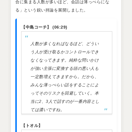
合に集まる人数が多いほど、会話は薄っぺらにな
る」という鋭い持論を展開しました。
【中島コーチ】 (06:29)
人数が多くなればなるほど、どうい
う人が受け取るかコントロールでき
なくなってきます。純粋な問いかけ
が強い主張に変換する頭の悪い人も
一定数増えてきますから。だから、
みんな薄っぺらい話をすることによ
ってそのリスクを回避していく。本
当に2、3人で話すのが一番内容とし
ては濃いですね。
【トオル】