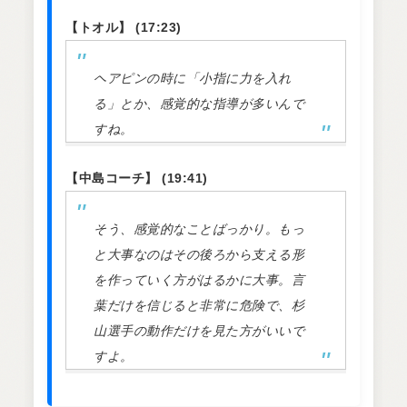
【トオル】 (17:23)
ヘアピンの時に「小指に力を入れ
る」とか、感覚的な指導が多いんで
すね。
【中島コーチ】 (19:41)
そう、感覚的なことばっかり。もっ
と大事なのはその後ろから支える形
を作っていく方がはるかに大事。言
葉だけを信じると非常に危険で、杉
山選手の動作だけを見た方がいいで
すよ。