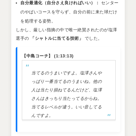
自分最適化（自分さえ良ければいい）：
センター
のやばいコースを守らず、自分の前に来た球だけ
を処理する姿勢。
しかし、厳しい指摘の中で唯一絶賛されたのが塩澤
選手の
「シャトルに当てる技術」
でした。
【中島コーチ】 (1:13:13)
当てるのうまいですよ。塩澤さんや
っぱり一番当てるのうまいね。他の
人は当たり損ねてるんだけど、塩澤
さんはきっちり当たってるからね。
当てるレベルが違う。いい音してる
んですよ。