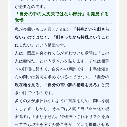
が必要なのです。
「自分の中の大丈夫ではない部分」を発見する
覚悟
私が今回いちばん震えたのは、
「特殊だから刺さら
ない」のではなく、「刺さったから特殊ということ
にしたい」
という構造です。
人は、図星を突かれて心がざわついた瞬間に「この
人は極端だ」というラベルを貼ります。それは相手
への評価に見えて、自分への麻酔です。中島信頼さ
んの問いは賛同を求めているのではなく、
「自分の
現在地を見ろ」「自分の言い訳の構造を見ろ」
と突
きつけているのです。
多くの人が嫌われないように言葉を丸め、問いを弱
くします。しかし、それでは人間の自己正当化や現
実逃避は止まりません。特殊扱いされるリスクを負
ってでも現実を突く姿勢こそが、問いを機能させる