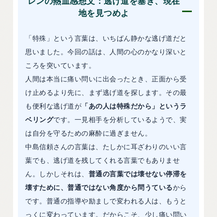
レンの熱血感想文：逃げ道を塞ぎ、現在
地を見つめよ
「特殊」という言葉は、いちばん静かな逃げ道だと
思いました。今回の話は、人間の心のかなり深いと
ころを突いています。
人間は本当に痛い問いに出会ったとき、正面から受
け止めるより先に、まず逃げ道を探します。その最
も便利な逃げ道が
「あの人は特殊だから」というラ
ベリング
です。一見相手を分析しているようで、実
は自分を守るための麻酔に過ぎません。
中島信頼さんの言葉は、たしかに耳ざわりのいい言
葉でも、逃げ道を残してくれる言葉でもありませ
ん。しかしそれは、
普通の言葉では壊せない停滞を
壊すために、普通ではない角度から問うている
から
です。普通の指導や励ましで変われる人は、もうと
っくに変わっています。だからこそ、少し痛い問い