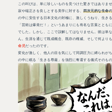
この叫びは、単に珍しいものを見つけた驚きではありま
寂や端正さを良しとする美学に対する、
四次元的な生命
の中に安住する日本文化の対極に、激しくうねり、生き
「芸術は爆発だ！」というあまりにも有名な言葉ととも
でした。しかし、ここで誤解してはなりません。彼は単
ん。生涯を通じて既成概念、既存の権威、そして何より
命児
だったのです。
変化が激しく、他人の目を気にして同調圧力に縛られが
の中に眠る「生きる尊厳」を強烈に奪還する儀式そのも