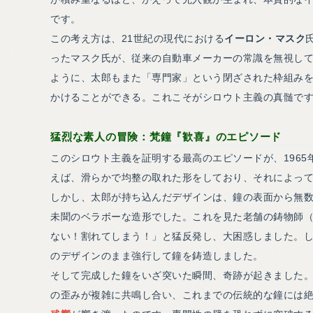
です。
この考え方は、21世紀の現代における
イーロン・マスク
ったマスク氏が、従来の自動車メーカーの常識を無視して
ように、太郎もまた「専門家」という閉ざされた枠組み
かけることができる。これこそがシロウト主義の真髄で
猛烈な素人の冒険：梵鐘『歓喜』のエピソード
このシロウト主義を証明する最高のエピソードが、196
えば、滑らかで均整の取れた形をしており、それによっ
しかし、太郎が持ち込んだデザインは、鐘の表面から無
未聞のベラボーな造形でした。これを見た老舗の鋳物師
ない！割れてしまう！」と猛反発し、大困惑しました。
のデザインのまま強行して鐘を鋳造しました。
そして完成した鐘をいざ突いた瞬間、奇跡が起きました
の歪みが複雑に共鳴し合い、これまでの伝統的な鐘には