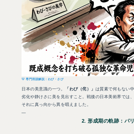
わび・さび
日本の美意識の一つ。
「わび（侘）」
は質素で何もない
劣化や静けさに美を見出すこと。戦後の日本美術界では
それに真っ向から異を唱えました。
—
2. 形成期の軌跡：