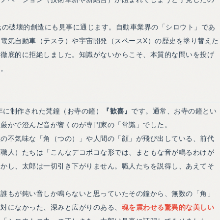
氏の破壊的創造にも見事に通じます。自動車業界の「シロウト」であ
電気自動車（テスラ）や宇宙開発（スペースX）の歴史を塗り替えた
を徹底的に拒絶しました。知識がないからこそ、本質的な問いを投げ
す。
5年に制作された梵鐘（お寺の鐘）
『歓喜』
です。通常、お寺の鐘とい
て厳かで澄んだ音が響くのが専門家の「常識」でした。
数の不気味な「角（つの）」や人間の「顔」が飛び出している、前代
（職人）たちは「こんなデコボコな形では、まともな音が鳴るわけが
しかし、太郎は一切引き下がりません。職人たちを説得し、あえてそ
。誰もが鈍い音しか鳴らないと思っていたその鐘から、無数の「角」
絶対になかった、深みと広がりのある、
魂を震わせる驚異的な美しい