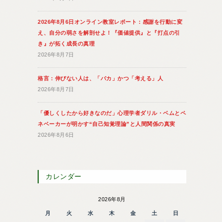
2026年8月6日オンライン教室レポート：感謝を行動に変
え、自分の弱さを解剖せよ！『価値提供』と『打点の引
き』が拓く成長の真理
2026年8月7日
格言：伸びない人は、「バカ」かつ「考える」人
2026年8月7日
「優しくしたから好きなのだ」心理学者ダリル・ベムとペ
ネベーカーが明かす“自己知覚理論”と人間関係の真実
2026年8月6日
カレンダー
2026年8月
月
火
水
木
金
土
日