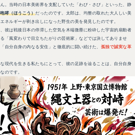
せん。当時の日本美術界を支配していた「わび・さび」といった、静
の咆哮（ほうこう）
だったのです。太郎は、均整の取れた大人しい美
るエネルギーが剥き出しになった野生の美を発見したのです。
に、彼は戦後日本の停滞した空気を木端微塵に粉砕した宇宙的扇動者
なる「風変わりで目立ちたがりの芸術家」などでは決してありませ
も「自分自身の内なる安住」と徹底的に闘い続けた、
孤独で誠実な革
ちな現代を生きる私たちにとって、彼の足跡を辿ることは、自分自身
のなのです。