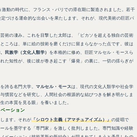
いう激動の時代に、フランス・パリでの滞在期に製造されました。若干
決定づける運命的な出会いを果たします。それが、現代美術の巨匠パ
る芸術の凄み。これを目撃した太郎は、「ピカソを超える独自の芸術
いところは、単に絵の技術を磨くだけに留まらなかった点です。彼は
学、民族学（文化人類学）
を本格的に修め、巨匠マルセル・モースら
われた知性が、後に彼が巻き起こす「爆発」の裏に、一切の揺らぎが
史を誇る名門大学。
マルセル・モース
は、現代の文化人類学や社会学
贈与慣習などを研究し、人間社会の根源的な結びつきを解き明かしま
の生の本質を見る眼」を養いました。
ノベーション
達します。それが
「シロウト主義（アマチュアイズム）」
の提唱で
ルールを墨守する「専門家」を激しく批判しました。専門知識や経験
イノベーション（技術革新や新結合）が阻まれてしまうと予見したの