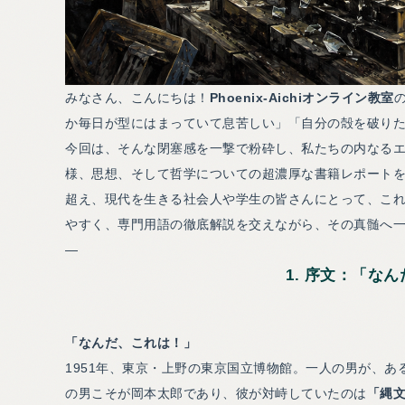
みなさん、こんにちは！
Phoenix-Aichiオンライン教室
か毎日が型にはまっていて息苦しい」「自分の殻を破り
今回は、そんな閉塞感を一撃で粉砕し、私たちの内なる
様、思想、そして哲学についての超濃厚な書籍レポート
超え、現代を生きる社会人や学生の皆さんにとって、こ
やすく、専門用語の徹底解説を交えながら、その真髄へ
—
1. 序文：「な
「なんだ、これは！」
1951年、東京・上野の東京国立博物館。一人の男が、
の男こそが岡本太郎であり、彼が対峙していたのは
「縄