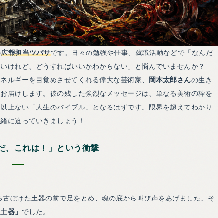
の
広報担当ツバサ
です。日々の勉強や仕事、就職活動などで「なんだ
たいけれど、どうすればいいかわからない」と悩んでいませんか？
エネルギーを目覚めさせてくれる偉大な芸術家、
岡本太郎さん
の生き
をお届けします。彼の残した強烈なメッセージは、単なる美術の枠を
れ以上ない「人生のバイブル」となるはずです。限界を超えてわかり
一緒に迫っていきましょう！
んだ、これは！」という衝撃
ある古ぼけた土器の前で足をとめ、魂の底から叫び声をあげました。そ
文土器」
でした。