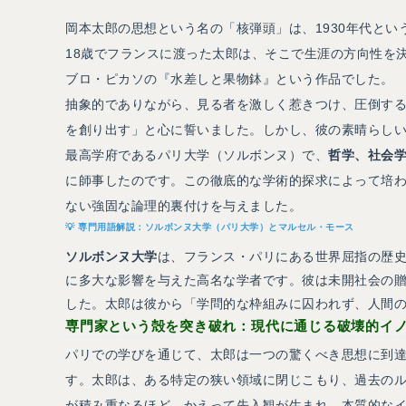
岡本太郎の思想という名の「核弾頭」は、1930年代と
18歳でフランスに渡った太郎は、そこで生涯の方向性を
ブロ・ピカソの『水差しと果物鉢』という作品でした。
抽象的でありながら、見る者を激しく惹きつけ、圧倒す
を創り出す」と心に誓いました。しかし、彼の素晴らし
最高学府であるパリ大学（ソルボンヌ）で、
哲学、社会
に師事したのです。この徹底的な学術的探求によって培
ない強固な論理的裏付けを与えました。
ソルボンヌ大学（パリ大学）とマルセル・モース
ソルボンヌ大学
は、フランス・パリにある世界屈指の歴
に多大な影響を与えた高名な学者です。彼は未開社会の
した。太郎は彼から「学問的な枠組みに囚われず、人間
専門家という殻を突き破れ：現代に通じる破壊的イ
パリでの学びを通じて、太郎は一つの驚くべき思想に到
す。太郎は、ある特定の狭い領域に閉じこもり、過去の
が積み重なるほど、かえって先入観が生まれ、本質的な