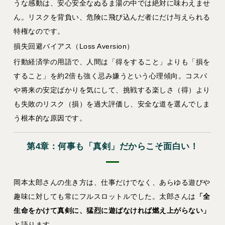
うな感動は、安心安全なぬるま湯の中では絶対に味わえませ
ん。リスクを背負い、危険に飛び込んだ者にだけ与えられる
特権なのです。
損失回避バイアス（Loss Aversion）
行動経済学の用語で、人間は「得をすること」よりも「損を
すること」を約2倍も強く忌み嫌うという心理傾向。コスパ
や将来の安定ばかりを気にして、挑戦する楽しさ（得）より
も失敗のリスク（損）を過大評価し、安全な道を選んでしま
う根本的な原因です。
第4章：何事も「真剣」だからこそ面白い！
岡本太郎さんの生き方は、仕事だけでなく、あらゆる遊びや
趣味に対しても常にフルスロットルでした。太郎さんは
「全
生命をかけて真剣に、猛烈に遊ばなければ燃え上がらない」
と語ります。