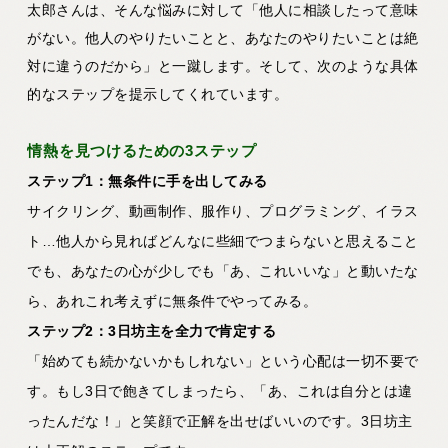
太郎さんは、そんな悩みに対して「他人に相談したって意味
がない。他人のやりたいことと、あなたのやりたいことは絶
対に違うのだから」と一蹴します。そして、次のような具体
的なステップを提示してくれています。
情熱を見つけるための3ステップ
ステップ1：無条件に手を出してみる
サイクリング、動画制作、服作り、プログラミング、イラス
ト…他人から見ればどんなに些細でつまらないと思えること
でも、あなたの心が少しでも「あ、これいいな」と動いたな
ら、あれこれ考えずに無条件でやってみる。
ステップ2：3日坊主を全力で肯定する
「始めても続かないかもしれない」という心配は一切不要で
す。もし3日で飽きてしまったら、
「あ、これは自分とは違
ったんだな！」と笑顔で正解を出せばいい
のです。3日坊主