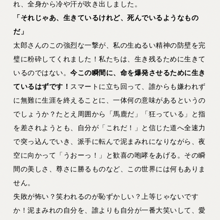
れ、全身から冷や汗が吹き出しました。
「それじゃあ、生きているけれど、死んでいるようなもの
だ」
太郎さんのこの強烈な一撃が、私の生ぬるい精神の防壁を完
璧に粉砕してくれました！私たちは、生き残るために生きて
いるのではない。
今この瞬間に、命を爆発させるために生き
ているはずです！
スマートに立ち回って、誰からも嫌われず
に無難に生涯を終えることに、一体何の意味があるというの
でしょうか？たとえ周囲から「馬鹿だ」「狂っている」と指
を差されようとも、自分が「これだ！」と信じた道へ全速力
で突っ込んでいき、派手に転んで泥まみれになりながら、夜
空に向かって「うおーっ！」と歓喜の咆哮をあげる。その瞬
間の美しさ、尊さに勝るものなど、この世界には何もありま
せん。
失敗が怖い？笑われるのが恥ずかしい？上等じゃないです
か！泥まみれの自分を、誰よりも自分が一番大笑いして、愛