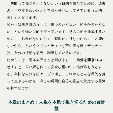
「失敗して傷つきたくないという目的を果たすために、過去
のトラウマを言い訳として引っ張り出してきている（目的
論）」と捉えます。
私たちは無意識のうちに「傷つきたくない、恥をかきたくな
い」という強い目的を持っています。その目的を達成するた
めに、「お金がないから」「時間が足りないから」「才能が
ないから」というクリエイティブな言い訳を日々デッチ上
げ、自分の行動を必死に制限しているのです。
だからこそ、岡本太郎さんは叫びます。
「自分を叩きつぶ
せ！」
と。言い訳を作って安全な柵の中に逃げ込もうとす
る、卑怯な自分を粉々にブッ壊し、これからどんな目的を持
って生きるのかを、今この瞬間に自分の意志で決定する勇気
を持つのです。
本章のまとめ：人生を本気で生き切るための羅針
盤