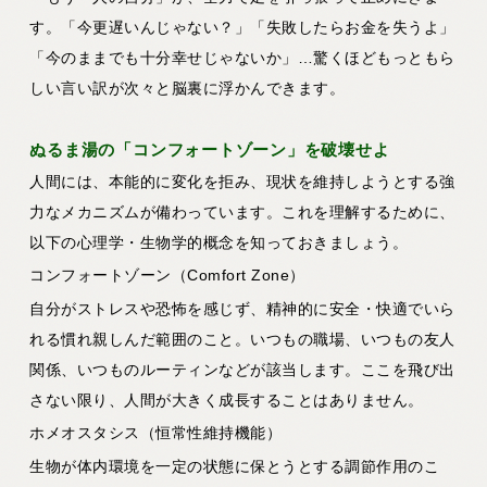
す。「今更遅いんじゃない？」「失敗したらお金を失うよ」
「今のままでも十分幸せじゃないか」…驚くほどもっともら
しい言い訳が次々と脳裏に浮かんできます。
ぬるま湯の「コンフォートゾーン」を破壊せよ
人間には、本能的に変化を拒み、現状を維持しようとする強
力なメカニズムが備わっています。これを理解するために、
以下の心理学・生物学的概念を知っておきましょう。
コンフォートゾーン（Comfort Zone）
自分がストレスや恐怖を感じず、精神的に安全・快適でいら
れる慣れ親しんだ範囲のこと。いつもの職場、いつもの友人
関係、いつものルーティンなどが該当します。ここを飛び出
さない限り、人間が大きく成長することはありません。
ホメオスタシス（恒常性維持機能）
生物が体内環境を一定の状態に保とうとする調節作用のこ