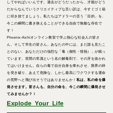
してやればいいんです。過去がどうだったから、才能がどう
だからなんていうクリエイティブな言い訳は、今すぐゴミ箱
に叩き捨てましょう。私たちはアドラーの言う「目的」を、
今この瞬間に書き換えることができる自由で無敵な存在で
す！
Phoenix-Aichiオンライン教室で学ぶ熱心な社会人の皆さ
ん、そして学生の皆さん。あなたの中には、まだ誰も見たこ
とのない、あなただけの強烈な「毒（個性・情熱）」が眠っ
ています。世間の常識という名の解毒剤で、その牙を抜かれ
てはいけません。自らの毒で自分自身を痺れさせ、限界の枠
を突き破り、あえて危険な、しかし最高にワクワクする運命
の荒野へと飛び出そうではありませんか！
私は、私の命を爆
発させます。皆さんも、自分の命を、今この瞬間に爆発させ
てみませんか？！
Explode_Your_Life