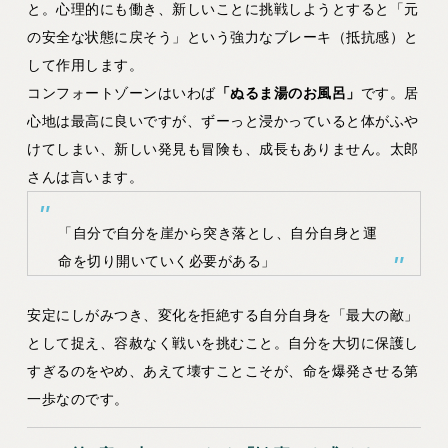
と。心理的にも働き、新しいことに挑戦しようとすると「元
の安全な状態に戻そう」という強力なブレーキ（抵抗感）と
して作用します。
コンフォートゾーンはいわば
「ぬるま湯のお風呂」
です。居
心地は最高に良いですが、ずーっと浸かっていると体がふや
けてしまい、新しい発見も冒険も、成長もありません。太郎
さんは言います。
「自分で自分を崖から突き落とし、自分自身と運
命を切り開いていく必要がある」
安定にしがみつき、変化を拒絶する自分自身を「最大の敵」
として捉え、容赦なく戦いを挑むこと。自分を大切に保護し
すぎるのをやめ、あえて壊すことこそが、命を爆発させる第
一歩なのです。