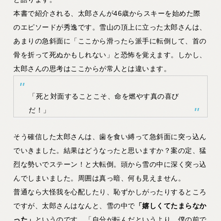
本書で紹介される、太郎さんが46歳からスキーを始めた際
のエピソードが秀逸です。雪山の頂上に立った太郎さんは、
あまりの急斜面に「ここから滑ったら派手に転倒して、首の
骨を折って死ぬかもしれない」と恐怖を覚えます。しかし、
太郎さんの思考はここからが常人とは違います。
「死と対面することこそ、命を燃やす真の喜び
だ！」
そう確信した太郎さんは、歯を食い縛って急斜面に突っ込ん
でいきました。結果はどうなったと思いますか？案の定、猛
烈な勢いでステーン！と大転倒。頭から雪の中に深く突っ込
んでしまいました。周囲は真っ暗、何も見えません。
普通なら大怪我を心配したり、恥ずかしがったりするところ
ですが、太郎さんはなんと、雪の中で
「嬉しくてたまらなか
った」
というのです。「自分が転んだというより、僕の前で