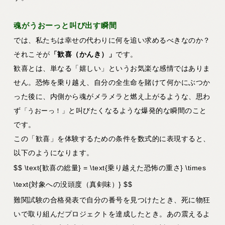
魂がうおーっと叫び出す瞬間
では、私たちは幸せの代わりに何を追い求めるべきなのか？
それこそが
「歓喜（かんき）」
です。
歓喜とは、単なる「嬉しい」というお気楽な感情ではありま
せん。恐怖を乗り越え、自分の全生命を賭けて何かにぶつか
った後に、内側から魂がメラメラと燃え上がるような、思わ
ず
と叫びたくなるような爆発的な瞬間のこと
「うおーっ！」
です。
この「歓喜」を体験するための条件を数式的に表現すると、
以下のようになります。
$$ \text{歓喜の総量} = \text{乗り越えた恐怖の重さ} \times
\text{対象への没頭度（真剣味）} $$
難関試験の合格発表で自分の番号を見つけたとき、死に物狂
いで取り組んだプロジェクトを達成したとき。あの震えるよ