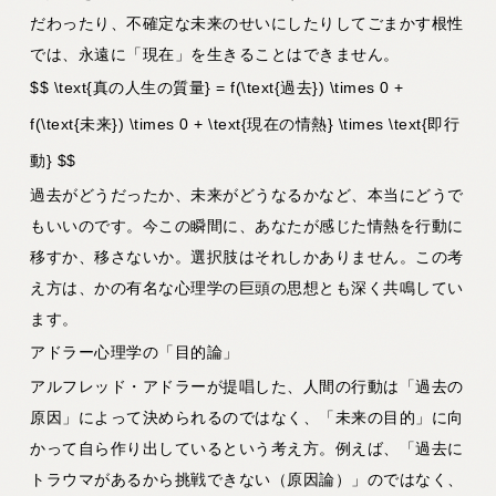
だわったり、不確定な未来のせいにしたりしてごまかす根性
では、永遠に「現在」を生きることはできません。
$$ \text{真の人生の質量} = f(\text{過去}) \times 0 +
f(\text{未来}) \times 0 + \text{現在の情熱} \times \text{即行
動} $$
過去がどうだったか、未来がどうなるかなど、本当にどうで
もいいのです。今この瞬間に、あなたが感じた情熱を行動に
移すか、移さないか。選択肢はそれしかありません。この考
え方は、かの有名な心理学の巨頭の思想とも深く共鳴してい
ます。
アドラー心理学の「目的論」
アルフレッド・アドラーが提唱した、人間の行動は「過去の
原因」によって決められるのではなく、「未来の目的」に向
かって自ら作り出しているという考え方。例えば、「過去に
トラウマがあるから挑戦できない（原因論）」のではなく、