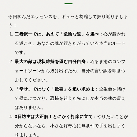
今回学んだエッセンスを、ギュッと凝縮して振り返りましょ
う！
二者択一では、あえて「危険な道」を選べ
：心が惹かれ
る道こそ、あなたの魂が行きたがっている本当のルート
です。
最大の敵は現状維持を望む自分自身
：ぬるま湯のコンフ
ォートゾーンから抜け出すため、自分の言い訳を叩きつ
ぶしてください。
「幸せ」ではなく「歓喜」を追い求めよ
：全生命を賭け
て壁にぶつかり、恐怖を超えた先にしか本当の魂の震え
はありません。
3日坊主は大正解！とにかく打席に立て
：やりたいことが
分からないなら、小さな好奇心に無条件で手を出しまく
りましょう。