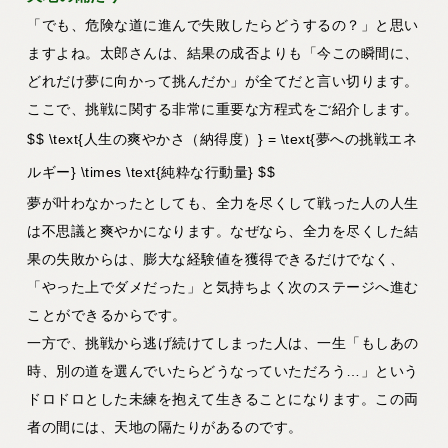
「でも、危険な道に進んで失敗したらどうするの？」と思い
ますよね。太郎さんは、結果の成否よりも
「今この瞬間に、
どれだけ夢に向かって挑んだか」
が全てだと言い切ります。
ここで、挑戦に関する非常に重要な方程式をご紹介します。
$$ \text{人生の爽やかさ（納得度）} = \text{夢への挑戦エネ
ルギー} \times \text{純粋な行動量} $$
夢が叶わなかったとしても、全力を尽くして戦った人の人生
は不思議と爽やかになります。なぜなら、全力を尽くした結
果の失敗からは、膨大な経験値を獲得できるだけでなく、
「やった上でダメだった」と気持ちよく次のステージへ進む
ことができるからです。
一方で、挑戦から逃げ続けてしまった人は、一生「もしあの
時、別の道を選んでいたらどうなっていただろう…」という
ドロドロとした未練を抱えて生きることになります。この両
者の間には、天地の隔たりがあるのです。