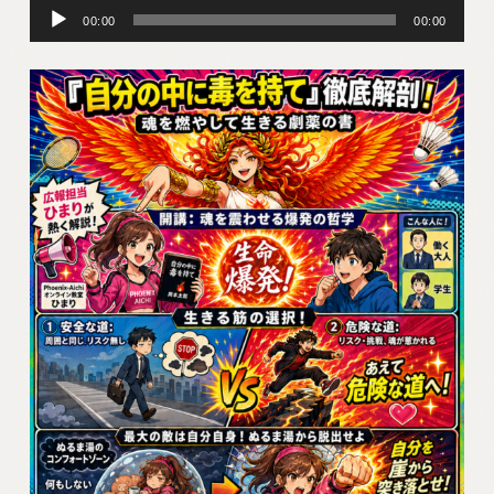
音
00:00
00:00
声
プ
レ
ー
ヤ
ー