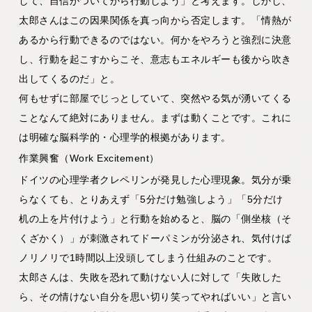
して、自信がついてから行動しよう」と考えます。しかし、
太郎さんはこの因果関係を真っ向から否定します。
「情熱が
あるから行動できるのではない。何かをやろうと強烈に決意
し、行動を起こすからこそ、意志もエネルギーも後から吹き
出してくるのだ」
と。
何もせずに部屋でじっとしていて、突然やる気が湧いてくる
ことなんて絶対にありません。まずは動くことです。これに
は明確な脳科学的・心理学的根拠があります。
作業興奮（Work Excitement）
ドイツの心理学者クレペリンが発見した心理現象。気分が乗
らなくても、とりあえず「5分だけ勉強しよう」「5分だけ
机の上を片付けよう」と行動を始めると、脳の「側坐核（そ
くざかく）」が刺激されてドーパミンが分泌され、気付けば
ノリノリで1時間以上没頭してしまう仕組みのことです。
太郎さんは、失敗を恐れて動けない人に対して「失敗した
ら、その情けない自分を思い切り笑ってやればいい」と言い