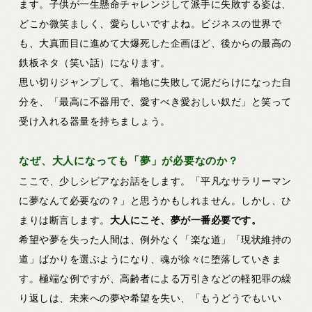
ます。子供が一生懸命チャレンジして派手に失敗する姿は、
どこか微笑ましく、愛らしいですよね。ビジネスの世界で
も、大真面目に進めて大爆死した企画ほど、後からの最高の
鉄板ネタ（笑い話）になります。
思い切りジャンプして、着地に失敗して泥だらけになった自
分を、「最高に不器用で、愛すべき愛おしい奴だ」と笑って
受け入れる器量を持ちましょう。
なぜ、大人になっても「夢」が必要なのか？
ここで、少しシビアなお話をします。「平凡なサラリーマン
に夢なんて必要なの？」と思うかもしれません。しかし、ひ
まりは断言します。
大人にこそ、夢が一番必要です。
希望や夢を失った人間は、例外なく「楽な道」「現状維持の
道」ばかりを選ぶようになり、魂が徐々に堕落していきま
す。極端な例ですが、高齢者による万引きなどの軽犯罪の繰
り返しは、未来への夢や希望を失い、「もうどうでもいい