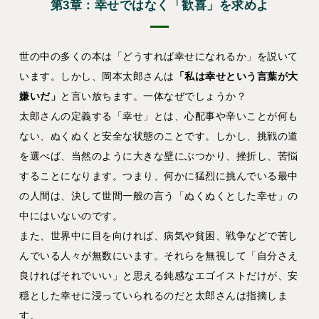
第3章：幸せではなく「歓喜」を求めよ
世の中の多くの本は「どうすれば幸せになれるか」を説いて
います。しかし、岡本太郎さんは
「私は幸せという言葉が大
嫌いだ」
と言い放ちます。一体なぜでしょうか？
太郎さんの定義する「幸せ」とは、心配事や辛いことが何も
ない、ぬくぬくと安全な状態のことです。しかし、挑戦の道
を選べば、当然のように大きな壁にぶつかり、挫折し、苦悩
することになります。つまり、
何かに猛烈に挑んでいる最中
の人間は、決して世間一般の言う「ぬくぬくとした幸せ」の
中にはいない
のです。
また、世界中に目を向ければ、病気や貧困、戦争などで苦し
んでいる人々が無数にいます。それらを無視して「自分さえ
良ければそれでいい」と思える鈍感なエゴイストだけが、安
穏とした幸せに浸っていられるのだと太郎さんは指摘しま
す。