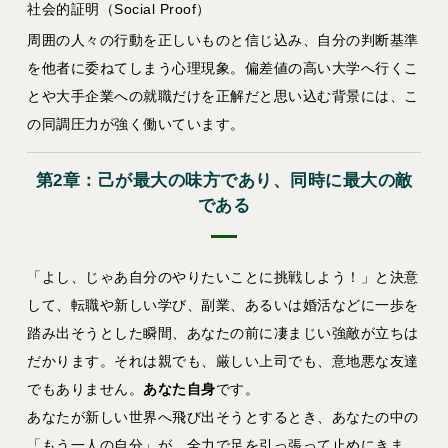
社会的証明（Social Proof）
周囲の人々の行動を正しいものと信じ込み、自分の判断基準
を他者に委ねてしまう心理現象。偏差値の高い大学へ行くこ
とや大手企業への就職だけを正解だと思い込む背景には、こ
の同調圧力が強く働いています。
第2章：己が最大の味方であり、同時に最大の敵
である
「よし、じゃあ自分のやりたいことに挑戦しよう！」と決意
して、転職や新しい学び、副業、あるいは婚活などに一歩を
踏み出そうとした瞬間、あなたの前に凄まじい強敵が立ちは
だかります。それは親でも、厳しい上司でも、意地悪な友達
でもありません。
あなた自身
です。
あなたが新しい世界へ飛び出そうとするとき、あなたの中の
「もう一人の自分」が、全力で足を引っ張って止めにきま