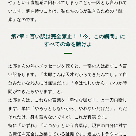
や」という虚無感に囚われてしまうことが一因とも言われて
います。夢を持つことは、私たちの心が生きるための「酸
素」なのです。
第7章：言い訳は完全禁止！「今、この瞬間」に
すべての命を賭けよ
太郎さんの熱いメッセージを聴くと、一部の人は必ずこう言
い訳をします。「太郎さんは天才だからできたんでしょ？自
分みたいな凡人には無理だよ」「今は忙しいから、いつか時
間ができたらやります」と。
太郎さんは、これらの言葉を「卑怯な嘘だ！」と一刀両断し
ます。単に
「やろうとしないから、やれないだけだ」
。ただ
それだけ。身も蓋もないですが、これが真実です。
特に「いずれ」「いつか」という言葉は、現在の自分に対す
る責任を完全に放棄している証拠です。過去のトラウマにこ