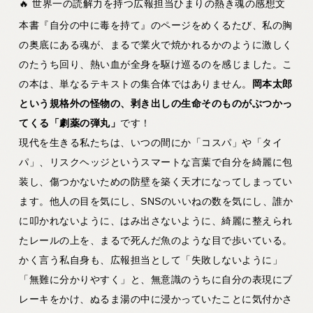
🔥 世界一の読解力を持つ広報担当ひまりの熱き魂の感想文
本書『自分の中に毒を持て』のページをめくるたび、私の胸
の奥底にある魂が、まるで業火で焼かれるかのように激しく
のたうち回り、熱い血が全身を駆け巡るのを感じました。こ
の本は、単なるテキストの集合体ではありません。
岡本太郎
という規格外の怪物の、剥き出しの生命そのものがぶつかっ
てくる「劇薬の弾丸」
です！
現代を生きる私たちは、いつの間にか「コスパ」や「タイ
パ」、リスクヘッジというスマートな言葉で自分を綺麗に包
装し、傷つかないための防壁を築く天才になってしまってい
ます。他人の目を気にし、SNSのいいねの数を気にし、誰か
に叩かれないように、はみ出さないように、綺麗に整えられ
たレールの上を、まるで死んだ魚のような目で歩いている。
かく言う私自身も、広報担当として「失敗しないように」
「無難に分かりやすく」と、無意識のうちに自分の表現にブ
レーキをかけ、ぬるま湯の中に浸かっていたことに気付かさ