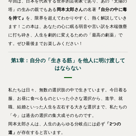
今回は、日本を代表する世界的芸術家であり、あの『太陽の
塔』の生みの親でもある
岡本太郎さん
の名著
『自分の中に毒
を持て』
を、限界を超えてわかりやすく、熱く解説していき
ます！この本は、あなたの心に眠る弱音や言い訳を木端微塵
に打ち砕き、人生を劇的に変えるための「最高の劇薬」で
す。ぜひ最後までお楽しみください！
第1章：自分の「生きる筋」を他人に明け渡して
はならない
私たちは日々、無数の選択肢の中で生きています。今日着る
服、お昼に食べるものといった小さな選択から、進学、就
職、結婚といった人生を左右する大きな選択まで、私たちの
「今」は過去の選択の集大成そのものです。
岡本太郎さんは、人生のあらゆる分岐点には必ず
「2つの
道」
が存在すると言います。