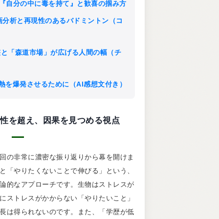
郎に学ぶ『自分の中に毒を持て』と歓喜の掴み方
底的な動画分析と再現性のあるバドミントン（コ
ート調整と「森道市場」が広げる人間の幅（チ
間の情熱を爆発させるために（AI感想文付き）
浅い協調性を超え、因果を見つめる視点
回の非常に濃密な振り返りから幕を開けま
と「やりたくないことで伸びる」という、
論的なアプローチです。生物はストレスが
にストレスがかからない「やりたいこと」
長は得られないのです。また、「学歴が低