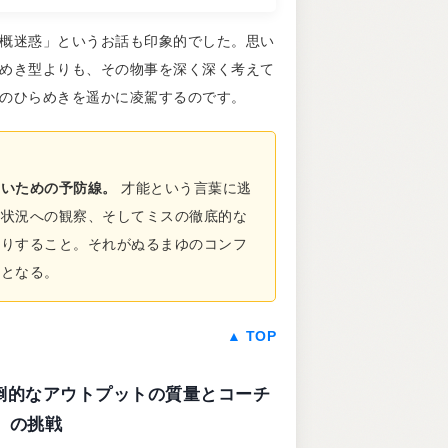
概迷惑」というお話も印象的でした。思い
めき型よりも、その物事を深く深く考えて
のひらめきを遥かに凌駕するのです。
ないための予防線。
才能という言葉に逃
、状況への観察、そしてミスの徹底的な
掘りすること。それがぬるまゆのコンフ
歩となる。
▲ TOP
put: 圧倒的なアウトプットの質量とコーチ
の挑戦