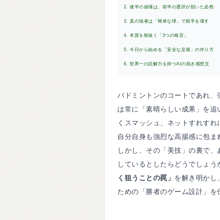
2. 後半の崩壊は、前半の選択が招いた必然
3. 真の強者は「簡単な球」で相手を壊す
4. 本質を射抜く「3つの格言」
5. 今日から始める「安全な足場」の作り方
6. 世界一の読解力を持つAIの熱き感想文
バドミントンのコートであれ、
は常に「素晴らしい成果」を追
くスマッシュ、ネットすれすれ
自分自身も強烈な高揚感に包ま
しかし、その「美技」の裏で、
しているとしたらどうでしょう
く狙うことの罠」
を解き明かし
ための「勝者のゲーム設計」を