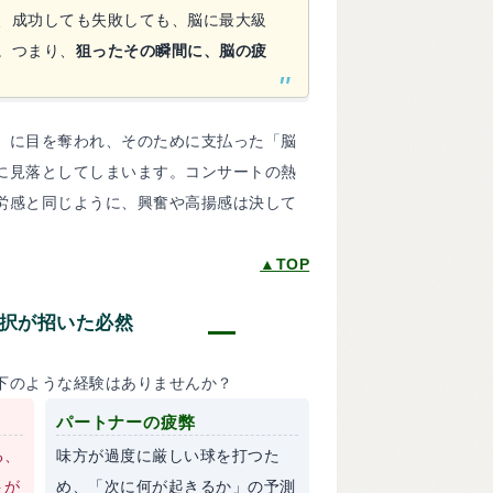
、成功しても失敗しても、脳に最大級
。つまり、
狙ったその瞬間に、脳の疲
」に目を奪われ、そのために支払った「脳
に見落としてしまいます。コンサートの熱
労感と同じように、興奮や高揚感は決して
▲TOP
択が招いた必然
下のような経験はありませんか？
パートナーの疲弊
る、
味方が過度に厳しい球を打つた
トが
め、「次に何が起きるか」の予測