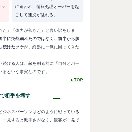
タッ
に追われ、情報処理オーバーを起
こして連携が乱れる。
れた」「体力が落ちた」と言い訳をしま
後半に突然崩れたのではなく、前半から脳
し続けたツケ
が、終盤に一気に回ってきた
い続ける人は、敵を削る前に「自分とパー
いるという事実なのです。
▲TOP
で相手を壊す
ビジネスパーソンはどのように戦っている
、一見すると派手さがなく、観客が一発で
。