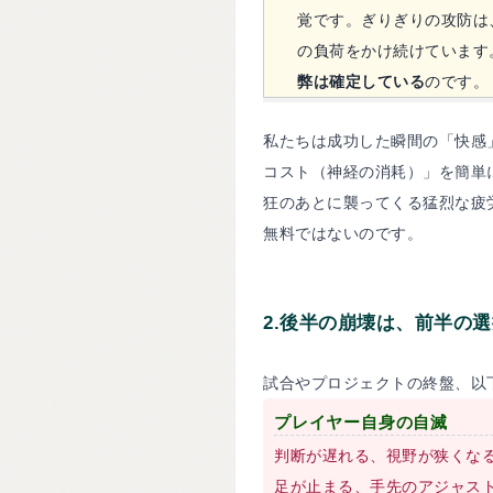
覚です。ぎりぎりの攻防は
の負荷をかけ続けています
弊は確定している
のです。
私たちは成功した瞬間の「快感
コスト（神経の消耗）」を簡単
狂のあとに襲ってくる猛烈な疲
無料ではないのです。
2.
後半の崩壊は、前半の選
試合やプロジェクトの終盤、以
プレイヤー自身の自滅
判断が遅れる、視野が狭くな
足が止まる、手先のアジャス