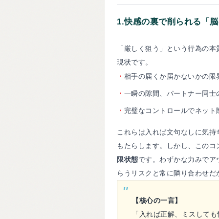
1.
快感の裏で削られる「脳
「厳しく狙う」という行為の本
現状です。
・
相手の届くか届かないかの限
・
一瞬の隙間、パートナー同士
・
完璧なコントロールでネット
これらは入れば文句なしに気持
もたらします。しかし、このコ
限状態
です。わずかな力みでア
らうリスクと常に隣り合わせだ
【核心の一言】
「入れば正解、ミスしても