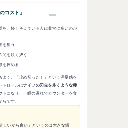
のコスト」
質を、軽く考えている人は非常に多いのが
界を狙う
の間を鋭く抜く
際を攻める
ちよく、「攻め切った！」という満足感を
ントロールは
ナイフの刃先を歩くような極
ウトになり、一瞬の遅れでカウンターを食
からです。
惜しいから良い」というのは大きな錯