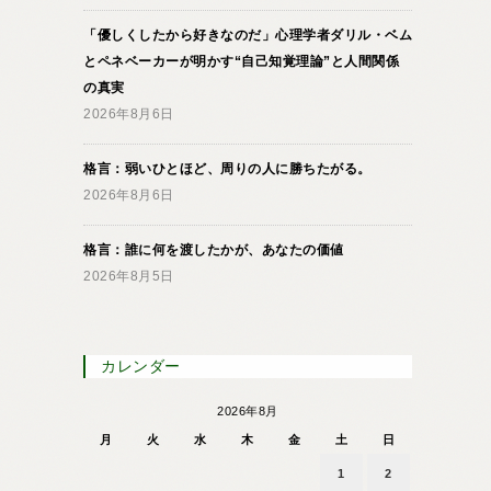
「優しくしたから好きなのだ」心理学者ダリル・ベム
とペネベーカーが明かす“自己知覚理論”と人間関係
の真実
2026年8月6日
格言：弱いひとほど、周りの人に勝ちたがる。
2026年8月6日
格言：誰に何を渡したかが、あなたの価値
2026年8月5日
カレンダー
2026年8月
月
火
水
木
金
土
日
1
2