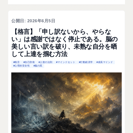
公開日: 2026年6月5日
【格言】「申し訳ないから、やらな
い」は感謝ではなく停止である。脳の
美しい言い訳を破り、未熟な自分を晒
して上達を掴む方法
#格言
#自己防衛
#上達の法則
#マインドセット
#行動経済学
#成長マインド
#心理的安全性
#脳の罠