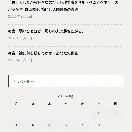
「優しくしたから好きなのだ」心理学者ダリル・ベムとペネベーカー
が明かす“自己知覚理論”と人間関係の真実
2026年8月6日
格言：弱いひとほど、周りの人に勝ちたがる。
2026年8月6日
格言：誰に何を渡したかが、あなたの価値
2026年8月5日
カレンダー
2026年8月
月
火
水
木
金
土
日
1
2
3
4
5
6
7
8
9