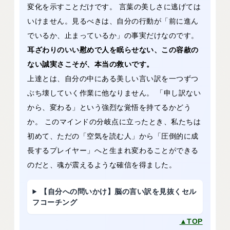
変化を示すことだけです。 言葉の美しさに逃げては
いけません。見るべきは、自分の行動が「前に進ん
でいるか、止まっているか」の事実だけなのです。
耳ざわりのいい慰めで人を眠らせない、この容赦の
ない誠実さこそが、本当の救いです。
上達とは、自分の中にある美しい言い訳を一つずつ
ぶち壊していく作業に他なりません。 「申し訳ない
から、変わる」という強烈な覚悟を持てるかどう
か。 このマインドの分岐点に立ったとき、私たちは
初めて、ただの「空気を読む人」から「圧倒的に成
長するプレイヤー」へと生まれ変わることができる
のだと、魂が震えるような確信を得ました。
【自分への問いかけ】脳の言い訳を見抜くセル
フコーチング
▲TOP