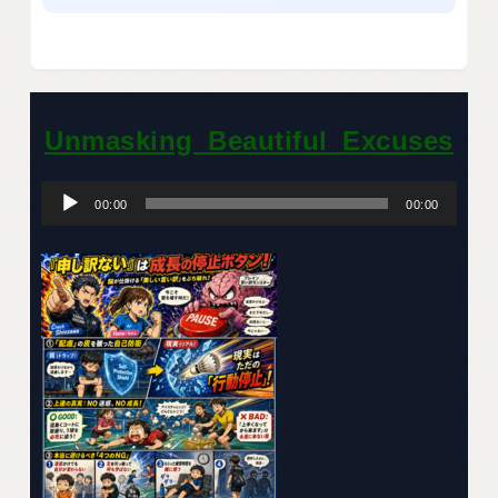
Unmasking_Beautiful_Excuses
音
声
プ
00:00
00:00
レ
ー
ヤ
ー