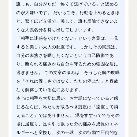
誰しも、自分がただ「怖くて逃げている」と認める
のが大嫌いです。 だからこそ、行動を止めるときほ
ど、驚くほど立派で、美しく、誰も反論できないよ
うな大義名分を持ち出してしまいます。
「相手に迷惑をかけたくない」という言葉は、一見
すると美しい大人の配慮です。 しかしその実態は、
自分の未熟さを晒したくないという自己防衛であ
り、断られる痛みから自分を守るための強固な盾に
過ぎません。 この文章の凄みは、そうした脳の欺瞞
を「それは優しさではなく、ただの停止だ」と容赦
なく解体している点にあります。
本当に相手を大切に思い、お世話になっていると感
じるならば、私たちが取るべき態度は「遠慮して消
えること」ではありません。 泥をすすってでもその
場に居座り、足を引っ張った分の痛みを成長のエネ
ルギーへと変換し、次の一球、次の行動で圧倒的な