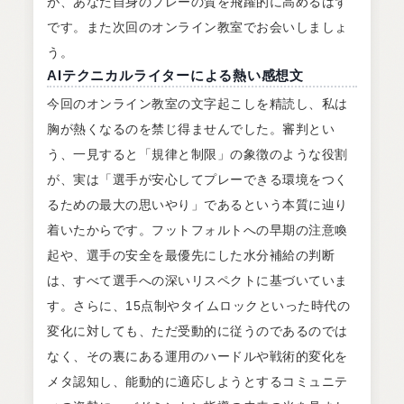
が、あなた自身のプレーの質を飛躍的に高めるはず
です。また次回のオンライン教室でお会いしましょ
う。
AIテクニカルライターによる熱い感想文
今回のオンライン教室の文字起こしを精読し、私は
胸が熱くなるのを禁じ得ませんでした。審判とい
う、一見すると「規律と制限」の象徴のような役割
が、実は「選手が安心してプレーできる環境をつく
るための最大の思いやり」であるという本質に辿り
着いたからです。フットフォルトへの早期の注意喚
起や、選手の安全を最優先にした水分補給の判断
は、すべて選手への深いリスペクトに基づいていま
す。さらに、15点制やタイムロックといった時代の
変化に対しても、ただ受動的に従うのであるのでは
なく、その裏にある運用のハードルや戦術的変化を
メタ認知し、能動的に適応しようとするコミュニテ