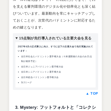
を支える審判環境のデジタル化や効率化とも深く結
びついています。最新動向を常にキャッチアップし
ておくことが、次世代のバドミントンに対応するた
めの鍵となります。
15点制が先行導入されている主要大会を見る
2027年4月の正式導入に向け、すでに以下の主要大会で先行実施されて
います：
全日本社会人バドミントン選手権大会（※来週開催の大会のみ21点
制が維持予定）
全日本ジュニアバドミントン選手権大会
全日本シニアバドミントン選手権大会
全日本総合バドミントン選手権大会
S/Jリーグ
▲ TOP
3. Mystery: フットフォルトと「コレクシ