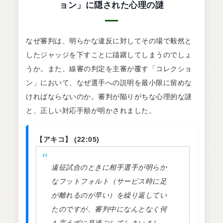
ョン」に隠された心理の謎
なぜ審判は、明らかな違反に対してその場で毅然と
したジャッジを下すことに躊躇してしまうのでしょ
うか。また、線審の判定を主審が覆す「コレクショ
ン」において、なぜ選手への説明を最小限に留めな
ければならないのか。審判が陥りがちな心理的な謎
と、正しい対応手順が明かされました。
【アキコ】 (22:05)
遠征試合のときに相手選手が明らか
なフットフォルト（サービス時に足
が離れるのが早い）を繰り返してい
たのですが、審判中になんとなく何