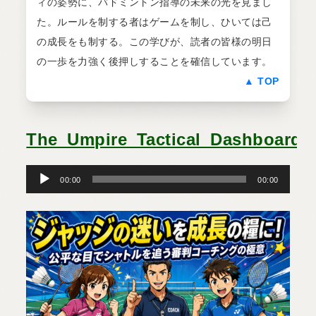
ィの姿勢に、バドミントン指導の未来の光を見まし
た。ルールを制する者はゲームを制し、ひいては己
の成長をも制する。この学びが、読者の皆様の明日
の一歩を力強く後押しすることを確信しています。
▲ TOP
The_Umpire_Tactical_Dashboard
音
声
プ
00:00
00:00
レ
ー
ヤ
ー