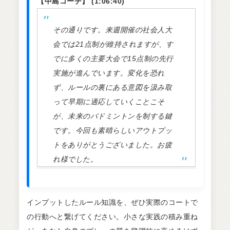
【中島コーチ】 (1:06:40)
その通りです。来週開催の社会人大
会では21点制が維持されますが、す
でに多くの主要大会で15点制の先行
実施が進んでいます。変化を恐れ
ず、ルールの裏にある意図を汲み取
って早期に適応していくことこそ
が、未来のバドミントンを制する鍵
です。今回も素晴らしいアウトプッ
トをありがとうございました。お疲
れ様でした。
インプットしたルール知識を、ぜひ実際のコートで
の行動へと繋げてください。小さな実践の積み重ね