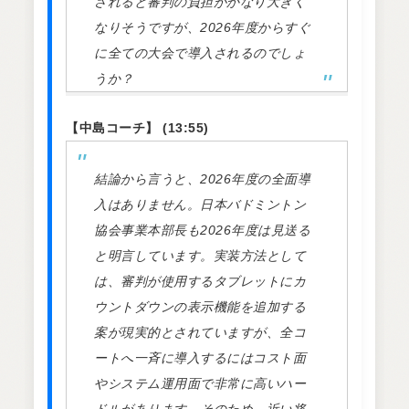
されると審判の負担がかなり大きく
なりそうですが、2026年度からすぐ
に全ての大会で導入されるのでしょ
うか？
【中島コーチ】 (13:55)
結論から言うと、2026年度の全面導
入はありません。日本バドミントン
協会事業本部長も2026年度は見送る
と明言しています。実装方法として
は、審判が使用するタブレットにカ
ウントダウンの表示機能を追加する
案が現実的とされていますが、全コ
ートへ一斉に導入するにはコスト面
やシステム運用面で非常に高いハー