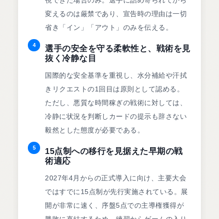
変えるのは厳禁であり、宣告時の理由は一切
省き「イン」「アウト」のみを伝える。
4
選手の安全を守る柔軟性と、戦術を見
抜く冷静な目
国際的な安全基準を重視し、水分補給や汗拭
きリクエストの1回目は原則として認める。
ただし、悪質な時間稼ぎの戦術に対しては、
冷静に状況を判断しカードの提示も辞さない
毅然とした態度が必要である。
5
15点制への移行を見据えた早期の戦
術適応
2027年4月からの正式導入に向け、主要大会
ではすでに15点制が先行実施されている。展
開が非常に速く、序盤5点での主導権獲得が
勝敗に直結するため、練習からゲームの入り