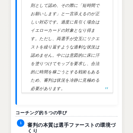
則として認め、その際に「短時間で
お願いします」と一言添えるのが正
しい対応です。過度に長引く場合は
イエローカードの対象となり得ま
す。ただし、両選手が交互にリクエ
ストを繰り返すような過剰な状況は
認めません。中には意図的に床に汗
を塗りつけてモップを要求し、合法
的に時間を稼ごうとする戦術もある
ため、審判は状況を冷静に見極める
必要があります。
コーチング的５つの学び
1
審判の本質は選手ファーストの環境づ
くり