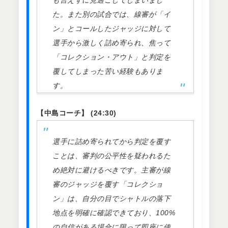
も言えずに見過ごしてしまいまし
た。また別の試合では、線審が「イ
ン」とコールしたジャッジに対して
選手から激しく詰め寄られ、焦って
「コレクション・アウト」と判定を
覆してしまった苦い経験もありま
す。
【中島コーチ】 (24:30)
選手に詰め寄られてから判定を覆す
ことは、審判の公平性を疑われるた
め絶対に避けるべきです。主審が線
審のジャッジを覆す「コレクショ
ン」は、自分の目でシャトルの落下
地点を明確に確認できており、100%
の自信がある場合に限って即座に使