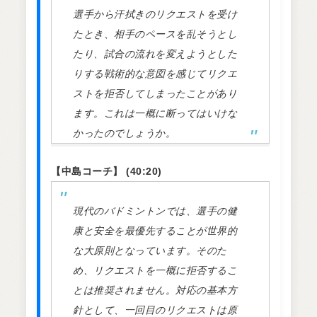
選手から汗拭きのリクエストを受け
たとき、相手のペースを乱そうとし
たり、試合の流れを変えようとした
りする戦術的な意図を感じてリクエ
ストを拒否してしまったことがあり
ます。これは一概に断ってはいけな
かったのでしょうか。
【中島コーチ】 (40:20)
現代のバドミントンでは、選手の健
康と安全を最優先することが世界的
な大原則となっています。そのた
め、リクエストを一概に拒否するこ
とは推奨されません。対応の基本方
針として、一回目のリクエストは原