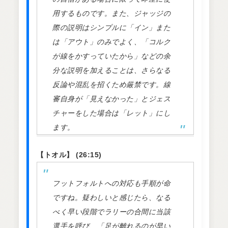
用するものです。また、ジャッジの
際の説明はシンプルに「イン」また
は「アウト」のみでよく、「コルク
が線をかすっていたから」などの余
分な説明を加えることは、さらなる
反論や混乱を招くため厳禁です。線
審自身が「見えなかった」とジェス
チャーをした場合は「レット」にし
ます。
【トオル】 (26:15)
フットフォルトへの対応も手順が命
ですね。疑わしいと感じたら、なる
べく早い段階でラリーの合間に当該
選手を呼び、「足が離れるのが早い