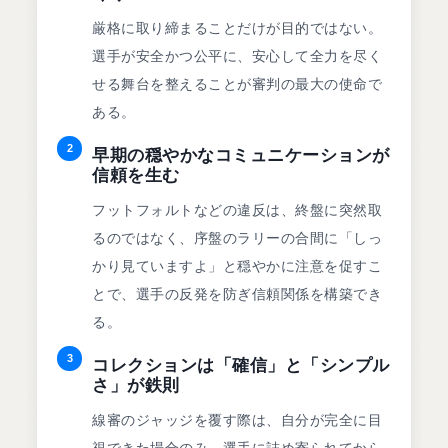
厳格に取り締まることだけが目的ではない。
選手が安全かつ公平に、安心して全力を尽く
せる舞台を整えることが審判の最大の使命で
ある。
2
早期の穏やかなコミュニケーションが
信頼を生む
フットフォルトなどの違反は、終盤に突然取
るのではなく、序盤のラリーの合間に「しっ
かり見ていますよ」と穏やかに注意を促すこ
とで、選手の反発を防ぎ信頼関係を構築でき
る。
3
コレクションは「確信」と「シンプル
さ」が鉄則
線審のジャッジを覆す際は、自分が完全に目
視できた場合のみ。選手に詰め寄られてから