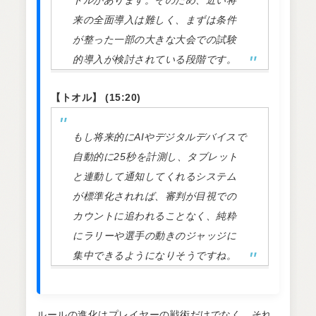
ドルがあります。そのため、近い将
来の全面導入は難しく、まずは条件
が整った一部の大きな大会での試験
的導入が検討されている段階です。
【トオル】 (15:20)
もし将来的にAIやデジタルデバイスで
自動的に25秒を計測し、タブレット
と連動して通知してくれるシステム
が標準化されれば、審判が目視での
カウントに追われることなく、純粋
にラリーや選手の動きのジャッジに
集中できるようになりそうですね。
ルールの進化はプレイヤーの戦術だけでなく、それ