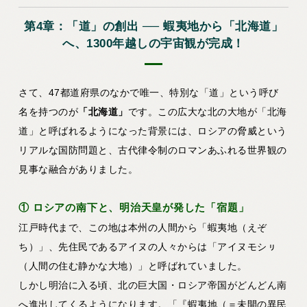
第4章：「道」の創出 ── 蝦夷地から「北海道」
へ、1300年越しの宇宙観が完成！
さて、47都道府県のなかで唯一、特別な「道」という呼び
名を持つのが
「北海道」
です。この広大な北の大地が「北海
道」と呼ばれるようになった背景には、ロシアの脅威という
リアルな国防問題と、古代律令制のロマンあふれる世界観の
見事な融合がありました。
① ロシアの南下と、明治天皇が発した「宿題」
江戸時代まで、この地は本州の人間から「蝦夷地（えぞ
ち）」、先住民であるアイヌの人々からは「アイヌモシㇼ
（人間の住む静かな大地）」と呼ばれていました。
しかし明治に入る頃、北の巨大国・ロシア帝国がどんどん南
へ進出してくるようになります。「『蝦夷地（＝未開の異民