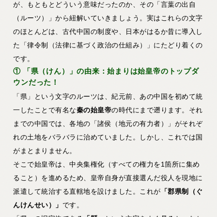
が、もともとどういう意味だったのか、その「言葉の出自
（ルーツ）」から紐解いていきましょう。実はこれらの文字
のほとんどは、古代中国の制度や、日本がはるか昔に導入し
た「律令制（法律に基づく政治の仕組み）」にたどり着くの
です。
① 「県（けん）」の由来：始まりは始皇帝のトップダ
ウンだった！
「県」という文字のルーツは、紀元前、あの中国を初めて統
一したことで有名な
秦の始皇帝
の時代にまで遡ります。それ
までの中国では、各地の「諸侯（地元の有力者）」がそれぞ
れの土地をバラバラに治めていました。しかし、これでは国
がまとまりません。
そこで始皇帝は、中央集権化（すべての権力を1箇所に集め
ること）を進めるため、皇帝自身が直接選んだ役人を現地に
派遣して統治する直轄地を設けました。これが
「郡県制（ぐ
んけんせい）」
です。