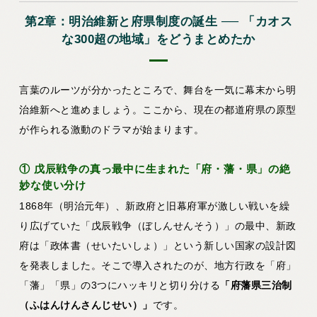
第2章：明治維新と府県制度の誕生 ── 「カオス
な300超の地域」をどうまとめたか
言葉のルーツが分かったところで、舞台を一気に幕末から明
治維新へと進めましょう。ここから、現在の都道府県の原型
が作られる激動のドラマが始まります。
① 戊辰戦争の真っ最中に生まれた「府・藩・県」の絶
妙な使い分け
1868年（明治元年）、新政府と旧幕府軍が激しい戦いを繰
り広げていた「戊辰戦争（ぼしんせんそう）」の最中、新政
府は「政体書（せいたいしょ）」という新しい国家の設計図
を発表しました。そこで導入されたのが、地方行政を「府」
「藩」「県」の3つにハッキリと切り分ける
「府藩県三治制
（ふはんけんさんじせい）」
です。