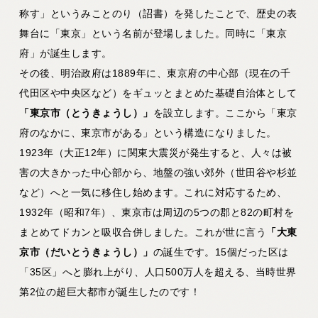
称す」というみことのり（詔書）を発したことで、歴史の表
舞台に「東京」という名前が登場しました。同時に「東京
府」が誕生します。
その後、明治政府は1889年に、東京府の中心部（現在の千
代田区や中央区など）をギュッとまとめた基礎自治体として
「東京市（とうきょうし）」
を設立します。ここから「東京
府のなかに、東京市がある」という構造になりました。
1923年（大正12年）に関東大震災が発生すると、人々は被
害の大きかった中心部から、地盤の強い郊外（世田谷や杉並
など）へと一気に移住し始めます。これに対応するため、
1932年（昭和7年）、東京市は周辺の5つの郡と82の町村を
まとめてドカンと吸収合併しました。これが世に言う
「大東
京市（だいとうきょうし）」
の誕生です。15個だった区は
「35区」へと膨れ上がり、人口500万人を超える、当時世界
第2位の超巨大都市が誕生したのです！