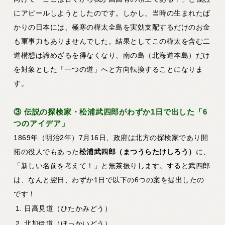
にアピールしようとしたのです。しかし、当時の生まれたば
かりの日本には、極寒の樺太全島を実効支配するだけのお金
も軍事力もありませんでした。結果としてこの樺太を含む二
道構想は諦めざるを得なくなり、南の島（北海道本島）だけ
を対象とした「一つの道」へと方向転換することになりま
す。
③ 伝説の探検家・松浦武四郎がわずか1日で出した「6
つのアイデア」
1869年（明治2年）7月16日、政府は北方の探検家であり開
拓の役人でもあった
松浦武四郎（まつうらたけしろう）
に、
「新しい名前を考えて！」と無茶振りします。すると武四郎
は、なんと翌日、わずか1日で以下の6つの案を提出したの
です！
日高見道（ひたかみどう）
北加伊道（ほっかいどう）