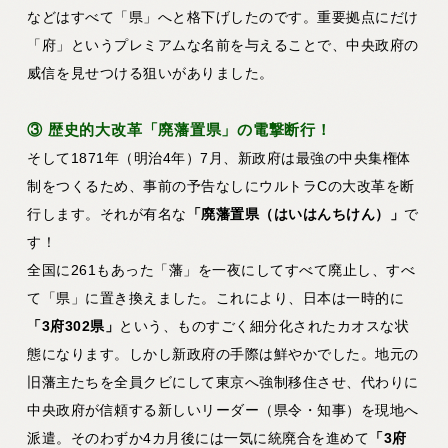
などはすべて「県」へと格下げしたのです。重要拠点にだけ
「府」というプレミアムな名前を与えることで、中央政府の
威信を見せつける狙いがありました。
③ 歴史的大改革「廃藩置県」の電撃断行！
そして1871年（明治4年）7月、新政府は最強の中央集権体
制をつくるため、事前の予告なしにウルトラCの大改革を断
行します。それが有名な
「廃藩置県（はいはんちけん）」
で
す！
全国に261もあった「藩」を一夜にしてすべて廃止し、すべ
て「県」に置き換えました。これにより、日本は一時的に
「3府302県」
という、ものすごく細分化されたカオスな状
態になります。しかし新政府の手際は鮮やかでした。地元の
旧藩主たちを全員クビにして東京へ強制移住させ、代わりに
中央政府が信頼する新しいリーダー（県令・知事）を現地へ
派遣。そのわずか4カ月後には一気に統廃合を進めて
「3府