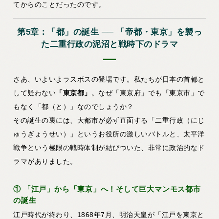
てからのことだったのです。
第5章：「都」の誕生 ── 「帝都・東京」を襲っ
た二重行政の泥沼と戦時下のドラマ
さあ、いよいよラスボスの登場です。私たちが日本の首都と
して疑わない
「東京都」
。なぜ「東京府」でも「東京市」で
もなく「都（と）」なのでしょうか？
その誕生の裏には、大都市が必ず直面する「二重行政（にじ
ゅうぎょうせい）」というお役所の激しいバトルと、太平洋
戦争という極限の戦時体制が結びついた、非常に政治的なド
ラマがありました。
① 「江戸」から「東京」へ！そして巨大マンモス都市
の誕生
江戸時代が終わり、1868年7月、明治天皇が「江戸を東京と