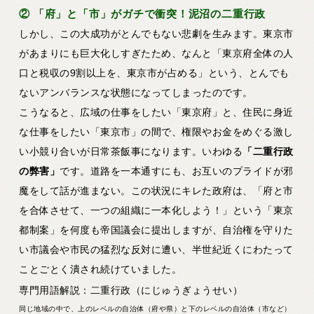
② 「府」と「市」がガチで衝突！泥沼の二重行政
しかし、この大成功がとんでもない悲劇を生みます。東京市
があまりにも巨大化しすぎたため、なんと
「東京府全体の人
口と税収の9割以上を、東京市が占める」
という、とんでも
ないアンバランスな状態になってしまったのです。
こうなると、広域の仕事をしたい「東京府」と、住民に身近
な仕事をしたい「東京市」の間で、権限やお金をめぐる激し
い小競り合いが日常茶飯事になります。いわゆる
「二重行政
の弊害」
です。道路を一本通すにも、お互いのプライドが邪
魔をして話が進まない。この状況にキレた政府は、「府と市
を合体させて、一つの組織に一本化しよう！」という「東京
都制案」を何度も帝国議会に提出しますが、自治権を守りた
い市議会や市民の猛烈な反対に遭い、半世紀近くにわたって
ことごとく潰され続けていました。
専門用語解説：二重行政（にじゅうぎょうせい）
同じ地域の中で、上のレベルの自治体（府や県）と下のレベルの自治体（市など）