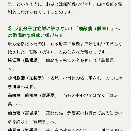
県」というように、お城とは無関係な郡や川、山の名前を強
制的に付けられてしまったのです。
③ 反乱分子は絶対に許さない！「朝敵藩（賊軍）」へ
の徹底的な解体と嫌がらせ
最も悲惨だったのは、新政府軍に最後まで牙を剥いて激しく
抵抗した「朝敵（賊軍）」とみなされた藩たちです。
松江藩（島根県）
：由緒ある松江の名を奪われ「島根県」
へ。
小田原藩（足柄県）
：名城・小田原の名は消され、のちに神
奈川県へ吸収。
高崎藩・前橋藩（群馬県）
：当時の中心地ではなく「群馬
県」へ。
仙台藩（宮城県）
：東北の雄・伊達家のお膝元である仙台の
名を許さず「宮城県」へ。
盛岡藩（岩手県）
：南部家の盛岡を否定し、北上川にある巨