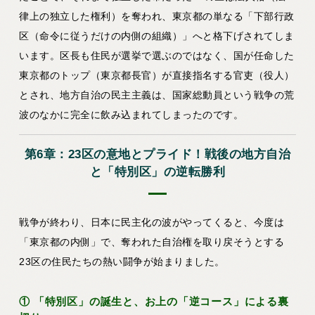
律上の独立した権利）を奪われ、東京都の単なる「下部行政
区（命令に従うだけの内側の組織）」へと格下げされてしま
います。区長も住民が選挙で選ぶのではなく、国が任命した
東京都のトップ（東京都長官）が直接指名する官吏（役人）
とされ、地方自治の民主主義は、国家総動員という戦争の荒
波のなかに完全に飲み込まれてしまったのです。
第6章：23区の意地とプライド！戦後の地方自治
と「特別区」の逆転勝利
戦争が終わり、日本に民主化の波がやってくると、今度は
「東京都の内側」で、奪われた自治権を取り戻そうとする
23区の住民たちの熱い闘争が始まりました。
① 「特別区」の誕生と、お上の「逆コース」による裏