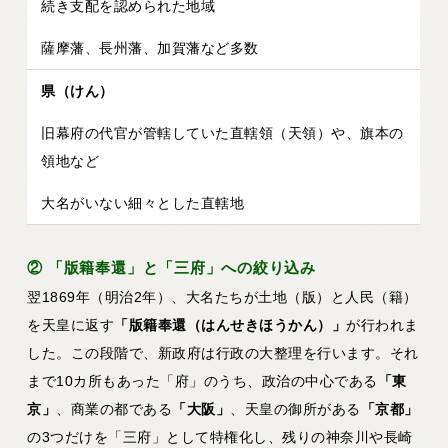
続き支配を認められた地域
薩摩藩、長州藩、加賀藩など多数
県（けん）
旧幕府の代官が管轄していた直轄領（天領）や、旗本の
領地など
大名がいない細々とした直轄地
② 「版籍奉還」と「三府」への絞り込み
翌1869年（明治2年）、大名たちが土地（版）と人民（籍）
を天皇に返す
「版籍奉還（はんせきほうかん）」
が行われま
した。この段階で、新政府は行政の大整理を行います。それ
まで10カ所もあった「府」のうち、政治の中心である
「東
京」
、商業の都である
「大阪」
、天皇の御所がある
「京都」
の3つだけを「三府」として特権化し、残りの神奈川や長崎