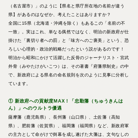
（名古屋市）」のように【県名と県庁所在地の名前が違う
県】があるのはなぜか、考えたことはありますか？
全国に15県（北海道・沖縄を除く）もあるこの「名前の不
一致」。実はこれ、単なる偶然ではなく、明治の新政府が仕
掛けた
「裏切り者への罰」と「味方へのご褒美」という、恐
ろしい心理的・政治的戦略
だったという説があるのです！
明治から昭和にかけて活躍した反骨のジャーナリスト・宮武
外骨（みやたけがいこつ）は、その著書『府藩県制史』の中
で、新政府による県名の命名規則を次のように見事に分析し
ています。
① 新政府への貢献度MAX！「忠勤藩（ちゅうきんは
ん）」へのウルトラ優遇
薩摩藩（鹿児島県）、長州藩（山口県）、土佐藩（高知
県）、肥前藩（佐賀県）、福岡藩（福岡県）など、新政府軍
の主力として命がけで倒幕を成し遂げた大藩は、文句なしの