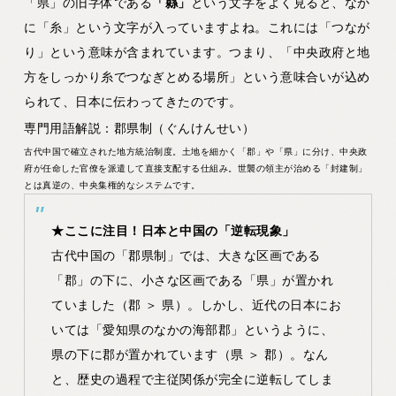
「県」の旧字体である
「縣」
という文字をよく見ると、なか
に「糸」という文字が入っていますよね。これには
「つなが
り」
という意味が含まれています。つまり、「中央政府と地
方をしっかり糸でつなぎとめる場所」という意味合いが込め
られて、日本に伝わってきたのです。
専門用語解説：郡県制（ぐんけんせい）
古代中国で確立された地方統治制度。土地を細かく「郡」や「県」に分け、中央政
府が任命した官僚を派遣して直接支配する仕組み。世襲の領主が治める「封建制」
とは真逆の、中央集権的なシステムです。
★ここに注目！日本と中国の「逆転現象」
古代中国の「郡県制」では、大きな区画である
「郡」の下に、小さな区画である「県」が置かれ
ていました（郡 ＞ 県）。しかし、近代の日本にお
いては「愛知県のなかの海部郡」というように、
県の下に郡が置かれています（県 ＞ 郡）。なん
と、歴史の過程で主従関係が完全に逆転してしま