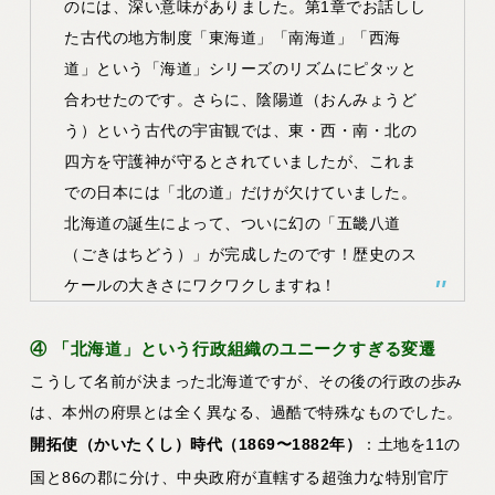
のには、深い意味がありました。第1章でお話しし
た古代の地方制度「東海道」「南海道」「西海
道」という「海道」シリーズのリズムにピタッと
合わせたのです。さらに、陰陽道（おんみょうど
う）という古代の宇宙観では、東・西・南・北の
四方を守護神が守るとされていましたが、これま
での日本には「北の道」だけが欠けていました。
北海道の誕生によって、ついに幻の
「五畿八道
（ごきはちどう）」が完成
したのです！歴史のス
ケールの大きさにワクワクしますね！
④ 「北海道」という行政組織のユニークすぎる変遷
こうして名前が決まった北海道ですが、その後の行政の歩み
は、本州の府県とは全く異なる、過酷で特殊なものでした。
開拓使（かいたくし）時代（1869〜1882年）
：土地を11の
国と86の郡に分け、中央政府が直轄する超強力な特別官庁