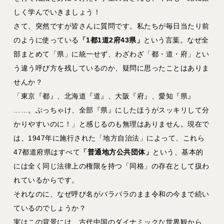
しく学んでいきましょう！
さて、突然ですが皆さんに質問です。私たちが毎日当たり前
のように使っている
「1都1道2府43県」
という言葉。なぜ全
部まとめて「県」に統一せず、わざわざ「都・道・府」とい
う違う呼び方を残しているのか、疑問に思ったことはありま
せんか？
「東京『都』、北海道『道』、大阪『府』、愛知『県』
……。ぶっちゃけ、全部『県』にしたほうがスッキリして分
かりやすいのに！」と感じるのも無理はありません。現在で
は、1947年に施行された「地方自治法」によって、これら
47都道府県はすべて
「普通地方公共団体」
という、基本的
には全く同じ法律上の権限を持つ「同格」の存在として扱わ
れているからです。
それなのに、なぜ呼び名がバラバラのまま令和の今まで続い
ているのでしょうか？
実はこの背景には、古代中国のダイナミックな世界観から、