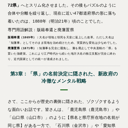
72県」
へとスリム化させました。その後もパズルのように
合体や分離を繰り返し、現在に近い47都道府県の形に落ち
着いたのは、1888年（明治21年）頃のことでした。
専門用語解説：版籍奉還と廃藩置県
版籍奉還（1869年）：
大名が領地と領民を天皇に返上した改革。ただし大名は
「知藩事」としてそのまま現地を治め続けたため、実質的な変化は少なめでした。
廃藩置県（1871年）：
知藩事を完全に罷免し、藩を廃止して中央直轄の「県」を
置いた強硬策。これにより江戸時代から続いた地方大名の独立支配が完全に終わ
り、近代国家としての統一が達成されました。
第3章：「県」の名前決定に隠された、新政府の
冷徹なメンタル戦略
さて、ここからが歴史の裏側に隠された、ゾクゾクするよう
な面白いお話です。皆さんは、「鹿児島県（鹿児島市）」や
「山口県（山口市）」のように【県名と県庁所在地の名前が
同じ県】がある一方で、「石川県（金沢市）」や「愛知県