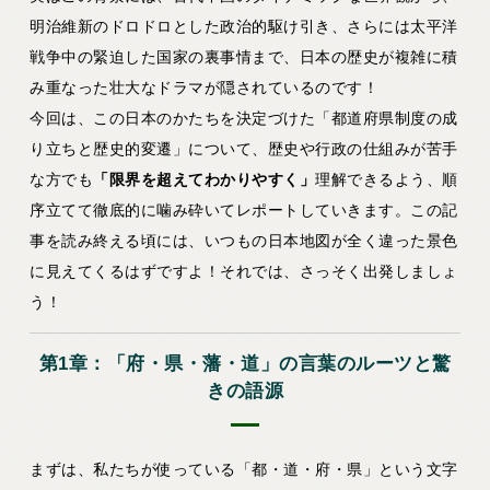
明治維新のドロドロとした政治的駆け引き、さらには太平洋
戦争中の緊迫した国家の裏事情まで、
日本の歴史が複雑に積
み重なった壮大なドラマ
が隠されているのです！
今回は、この日本のかたちを決定づけた「都道府県制度の成
り立ちと歴史的変遷」について、歴史や行政の仕組みが苦手
な方でも
「限界を超えてわかりやすく」
理解できるよう、順
序立てて徹底的に噛み砕いてレポートしていきます。この記
事を読み終える頃には、いつもの日本地図が全く違った景色
に見えてくるはずですよ！それでは、さっそく出発しましょ
う！
第1章：「府・県・藩・道」の言葉のルーツと驚
きの語源
まずは、私たちが使っている「都・道・府・県」という文字