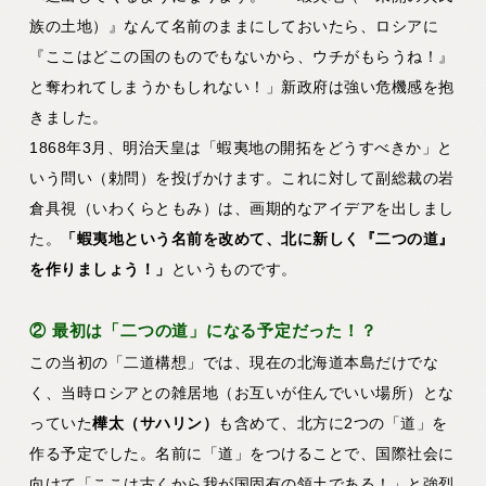
族の土地）』なんて名前のままにしておいたら、ロシアに
『ここはどこの国のものでもないから、ウチがもらうね！』
と奪われてしまうかもしれない！」新政府は強い危機感を抱
きました。
1868年3月、明治天皇は「蝦夷地の開拓をどうすべきか」と
いう問い（勅問）を投げかけます。これに対して副総裁の岩
倉具視（いわくらともみ）は、画期的なアイデアを出しまし
た。
「蝦夷地という名前を改めて、北に新しく『二つの道』
を作りましょう！」
というものです。
② 最初は「二つの道」になる予定だった！？
この当初の「二道構想」では、現在の北海道本島だけでな
く、当時ロシアとの雑居地（お互いが住んでいい場所）とな
っていた
樺太（サハリン）
も含めて、北方に2つの「道」を
作る予定でした。名前に「道」をつけることで、国際社会に
向けて「ここは古くから我が国固有の領土である！」と強烈