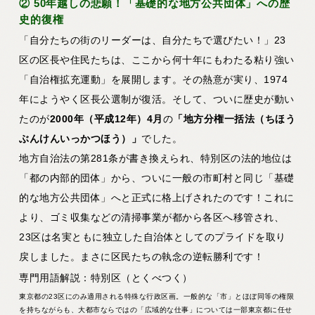
② 50年越しの悲願！「基礎的な地方公共団体」への歴
史的復権
「自分たちの街のリーダーは、自分たちで選びたい！」23
区の区長や住民たちは、ここから何十年にもわたる粘り強い
「自治権拡充運動」を展開します。その熱意が実り、1974
年にようやく区長公選制が復活。そして、ついに歴史が動い
たのが
2000年（平成12年）4月
の
「地方分権一括法（ちほう
ぶんけんいっかつほう）」
でした。
地方自治法の第281条が書き換えられ、特別区の法的地位は
「都の内部的団体」から、ついに一般の市町村と同じ
「基礎
的な地方公共団体」へと正式に格上げ
されたのです！これに
より、ゴミ収集などの清掃事業が都から各区へ移管され、
23区は名実ともに独立した自治体としてのプライドを取り
戻しました。まさに区民たちの執念の逆転勝利です！
専門用語解説：特別区（とくべつく）
東京都の23区にのみ適用される特殊な行政区画。一般的な「市」とほぼ同等の権限
を持ちながらも、大都市ならではの「広域的な仕事」については一部東京都に任せ