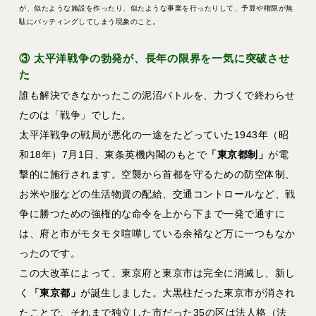
が、似たような施設を作ったり、似たような事業を行ったりして、予算や権限が無
駄にバッティングしてしまう現象のこと。
③ 太平洋戦争の勃発が、長年の限界を一気に突破させ
た
誰も解決できなかったこの泥沼バトルを、力づくで終わらせ
たのは
「戦争」
でした。
太平洋戦争の戦局が悪化の一途をたどっていた1943年（昭
和18年）7月1日、東条英機内閣のもとで
「東京都制」
が電
撃的に施行されます。空襲から首都を守るための防空体制、
お米や服などの生活物資の配給、交通コントロールなど、戦
争に勝つための強権的な命令を上から下まで一発で通すに
は、府と市がモタモタ喧嘩している余裕など万に一つもなか
ったのです。
この大改革によって、東京府と東京市は完全に消滅し、新し
く
「東京都」
が誕生しました。大黒柱だった東京市が消され
たことで、それまで独立した市だった35の区は法人格（法