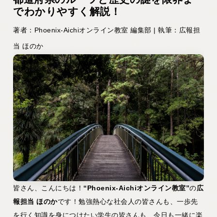
でわかりやすく解説！
著者：Phoenix-Aichiオンライン教室 編集部 | 執筆：広報担
当 ほのか
皆さん、こんにちは！
“Phoenix-Aichiオンライン教室”
の
広
報担当 ほのか
です！勉強熱心な社会人の皆さんも、一歩先
を行く知識を身につけたい学生の皆さんも、今日も一緒に楽