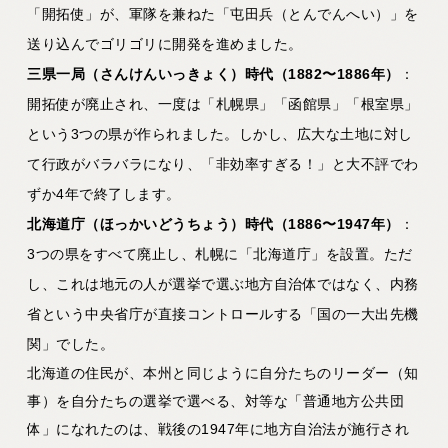
「開拓使」が、軍隊を兼ねた「屯田兵（とんでんへい）」を
送り込んでゴリゴリに開発を進めました。
三県一局（さんけんいっきょく）時代（1882〜1886年）
：
開拓使が廃止され、一度は「札幌県」「函館県」「根室県」
という3つの県が作られました。しかし、広大な土地に対し
て行政がバラバラになり、「非効率すぎる！」と大不評でわ
ずか4年で終了します。
北海道庁（ほっかいどうちょう）時代（1886〜1947年）
：
3つの県をすべて廃止し、札幌に「北海道庁」を設置。ただ
し、これは地元の人が選挙で選ぶ地方自治体ではなく、内務
省という中央省庁が直接コントロールする「国の一大出先機
関」でした。
北海道の住民が、本州と同じように自分たちのリーダー（知
事）を自分たちの選挙で選べる、対等な「普通地方公共団
体」になれたのは、戦後の1947年に地方自治法が施行され