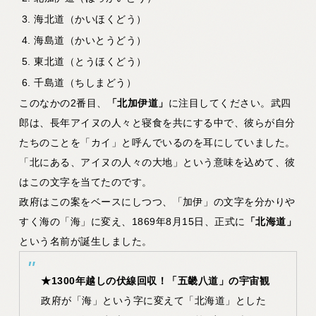
海北道（かいほくどう）
海島道（かいとうどう）
東北道（とうほくどう）
千島道（ちしまどう）
このなかの2番目、
「北加伊道」
に注目してください。武四
郎は、長年アイヌの人々と寝食を共にする中で、彼らが自分
たちのことを「カイ」と呼んでいるのを耳にしていました。
「北にある、アイヌの人々の大地」という意味を込めて、彼
はこの文字を当てたのです。
政府はこの案をベースにしつつ、「加伊」の文字を分かりや
すく海の「海」に変え、1869年8月15日、正式に
「北海道」
という名前が誕生しました。
★1300年越しの伏線回収！「五畿八道」の宇宙観
政府が「海」という字に変えて「北海道」とした