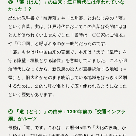
③ 「藩（はん）」の由来：江戸時代には使われていな
かった！？
歴史の教科書で「薩摩藩」や「長州藩」とおなじみの「藩」
という言葉。実は、江戸時代においてこの言葉は公的にはほ
とんど使われていませんでした！当時は「〇〇家のご領地」
や「〇〇国」と呼ばれるのが一般的だったのです。
「藩」もやはり中国由来の言葉で、本来は「天子（皇帝）を
守る障壁・垣根となる諸侯」を意味していました。これが明
治時代になってから、新政府の役人が直接統治する地域（＝
県）と、旧大名がそのまま統治している地域をはっきり区別
するために、公的な呼び名として広く使われるようになった
という歴史があります。
④ 「道（どう）」の由来：1300年前の「交通インフラ
網」がルーツ
最後は「道」です。これは、西暦645年の「大化の改新」か
ら始まり、701年の「大宝律令」で完成した日本古来の地方