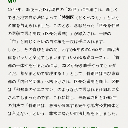
切り
1947年、35あった区は現在の「23区」に再編され、新しく
できた地方自治法によって
「特別区（とくべつく）」
という
名前を与えられました。このとき、念願だった「区長を住民
の選挙で選ぶ制度（区長公選制）」が導入され、一般の
「市」と同じくらいの自治権を一度は手に入れます。
しかし、その喜びも束の間、わずか5年後の1952年、国は法
律をガラリと変えてしまいます（いわゆる逆コース）。「首
都の一体性を守るためには、23区が好き勝手やってちゃダ
メだ。都がまとめて管理する！」として、特別区は再び東京
都の「内部的団体」へ格下げされ、区長公選制も廃止。区長
は「都知事のイエスマン」のような形で選ばれる仕組みに戻
されてしまったのです。これに対し、最高裁判所も1963年
の判決で「特別区は、憲法が保障する完全な地方公共団体と
は言えない」という、非常に冷たい司法判断を下しました。