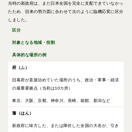
当時の新政府は、まだ日本全国を完全に支配できていなかっ
たため、旧来の勢力図に合わせて次のように臨機応変に区分
しました。
区分
対象となる地域・役割
具体的な場所の例
府（ふ）
旧幕府が直接治めていた場所のうち、政治・軍事・経済
の
最重要拠点
（当初は10カ所）
東京、大阪、京都、神奈川、長崎、箱館、新潟など
藩（はん）
新政府に味方した、または降伏した全国の大名が、引き