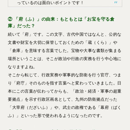
っているのは面白いポイントです！
② 「府（ふ）」の由来：もともとは「お宝を守る倉
庫」だった？
続いて「府」です。この文字、古代中国ではなんと、公的な
文書や財宝を大切に保管しておくための
「蔵（くら）」や
「倉庫」
を意味する言葉でした。宝物や大事な書類が集まる
場所ということは、そこが政治や行政の実務を行う中心地に
なりますよね。
そこから転じて、行政実務や軍事的な防衛を行う官庁、つま
り「府庁」そのものを指す言葉へと変わっていきました。日
本にこの言葉が伝わってからも、「政治・経済・軍事の超重
要拠点」を示す行政区画名として、九州の防衛拠点だった
「大宰府（だざいふ）」や、武士の政権である「幕府（ばく
ふ）」といった形で使われるようになったのです。