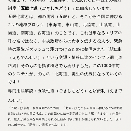
制度
「五畿七道（ごきしちどう）」
に由来しています。
五畿七道とは、都の周辺（五畿）と、そこから全国に伸びる
7つの地域ブロック（東海道、東山道、北陸道、山陰道、山
陽道、南海道、西海道）のことです。これは単なるエリアの
呼び名ではなく、中央政府からの命令を伝える役人や、緊急
時の軍隊がダッシュで駆けつけるために整備された
「駅伝制
（えきでんせい）」という交通・情報伝達のインフラ網（道
路網）
そのものを指す概念でもありました。この1300年前
のシステムが、のちの「北海道」誕生の伏線になっていくの
です！
専門用語解説：五畿七道（ごきしちどう）と駅伝制（えきで
んせい）
「五畿」は京都・奈良周辺の5つの国。「七道」はそこから全国へ伸びる7つの主要
道路およびその周辺地域。この道沿いには一定距離ごとに「駅（うまや）」が置か
れ、役人が乗る馬を乗り換えられる仕組み（駅伝制）が整えられていました。現代
のスポーツの「駅伝」の語源でもあります。