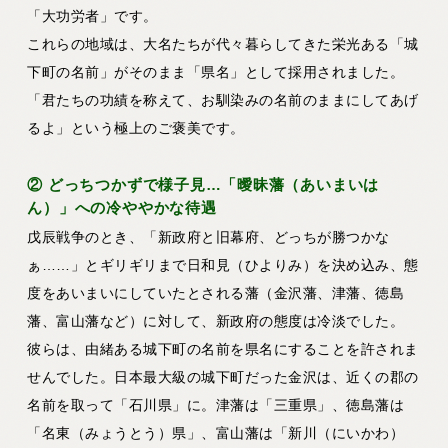
「大功労者」です。
これらの地域は、大名たちが代々暮らしてきた栄光ある
「城
下町の名前」がそのまま「県名」として採用
されました。
「君たちの功績を称えて、お馴染みの名前のままにしてあげ
るよ」という極上のご褒美です。
② どっちつかずで様子見…「曖昧藩（あいまいは
ん）」への冷ややかな待遇
戊辰戦争のとき、「新政府と旧幕府、どっちが勝つかな
ぁ……」とギリギリまで日和見（ひよりみ）を決め込み、態
度をあいまいにしていたとされる藩（金沢藩、津藩、徳島
藩、富山藩など）に対して、新政府の態度は冷淡でした。
彼らは、由緒ある城下町の名前を県名にすることを許されま
せんでした。日本最大級の城下町だった金沢は、近くの郡の
名前を取って「石川県」に。津藩は「三重県」、徳島藩は
「名東（みょうとう）県」、富山藩は「新川（にいかわ）