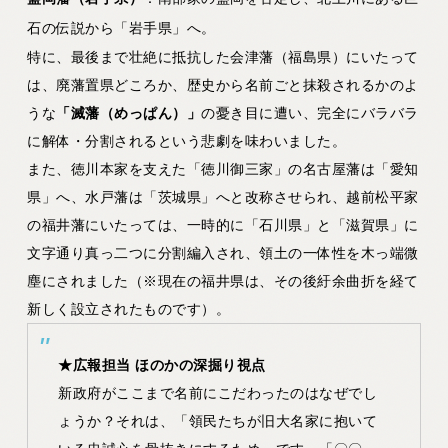
石の伝説から「岩手県」へ。
特に、最後まで壮絶に抵抗した会津藩（福島県）にいたって
は、廃藩置県どころか、歴史から名前ごと抹殺されるかのよ
うな
「滅藩（めっぱん）」
の憂き目に遭い、完全にバラバラ
に解体・分割されるという悲劇を味わいました。
また、徳川本家を支えた「徳川御三家」の名古屋藩は「愛知
県」へ、水戸藩は「茨城県」へと改称させられ、越前松平家
の福井藩にいたっては、一時的に「石川県」と「滋賀県」に
文字通り真っ二つに分割編入され、領土の一体性を木っ端微
塵にされました（※現在の福井県は、その後紆余曲折を経て
新しく設立されたものです）。
★広報担当 ほのかの深掘り視点
新政府がここまで名前にこだわったのはなぜでし
ょうか？それは、
「領民たちが旧大名家に抱いて