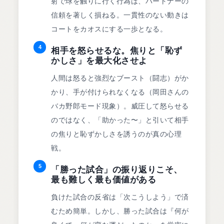
射で球を触りに行く行為は、パートナーの
信頼を著しく損ねる。一貫性のない動きは
コートをカオスにする一歩となる。
4
相手を怒らせるな。焦りと「恥ず
かしさ」を最大化させよ
人間は怒ると強烈なブースト（闘志）がか
かり、手が付けられなくなる（岡田さんの
バカ野郎モード現象）。威圧して怒らせる
のではなく、「助かった〜」と引いて相手
の焦りと恥ずかしさを誘うのが真の心理
戦。
5
「勝った試合」の振り返りこそ、
最も難しく最も価値がある
負けた試合の反省は「次こうしよう」で済
むため簡単。しかし、勝った試合は『何が