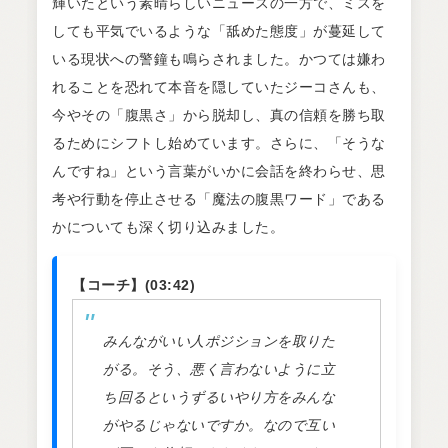
輝いたという素晴らしいニュースの一方で、ミスを
しても平気でいるような「舐めた態度」が蔓延して
いる現状への警鐘も鳴らされました。かつては嫌わ
れることを恐れて本音を隠していたジーコさんも、
今やその「腹黒さ」から脱却し、真の信頼を勝ち取
るためにシフトし始めています。さらに、「そうな
んですね」という言葉がいかに会話を終わらせ、思
考や行動を停止させる「魔法の腹黒ワード」である
かについても深く切り込みました。
【コーチ】(03:42)
みんながいい人ポジションを取りた
がる。そう、悪く言わないように立
ち回るというずるいやり方をみんな
がやるじゃないですか。なので互い