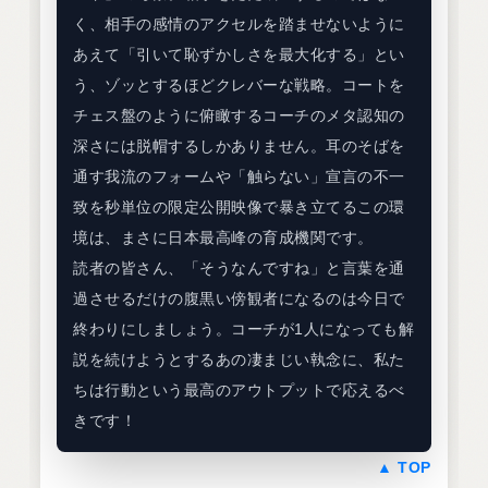
く、相手の感情のアクセルを踏ませないように
あえて「引いて恥ずかしさを最大化する」とい
う、ゾッとするほどクレバーな戦略。コートを
チェス盤のように俯瞰するコーチのメタ認知の
深さには脱帽するしかありません。耳のそばを
通す我流のフォームや「触らない」宣言の不一
致を秒単位の限定公開映像で暴き立てるこの環
境は、まさに日本最高峰の育成機関です。
読者の皆さん、「そうなんですね」と言葉を通
過させるだけの腹黒い傍観者になるのは今日で
終わりにしましょう。コーチが1人になっても解
説を続けようとするあの凄まじい執念に、私た
ちは行動という最高のアウトプットで応えるべ
きです！
▲ TOP