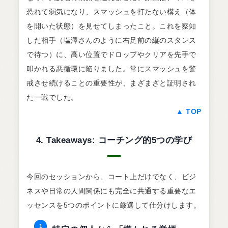
恐れて弱気になり、スマッシュを打たない構え（体
を開いた状態）を見せてしまったこと。これを察知
した相手（塩澤さんのように右足前の縦のスタンス
で待つ）に、高い位置でドロップやクリアを先手で
叩かれる悪循環に陥りました。常にスマッシュを警
戒させ続けることの重要性が、まざまざと証明され
た一戦でした。
▲ TOP
4. Takeaways: コーチング的5つの学び
今回のセッションから、コート上だけでなく、ビジ
ネスや日常の人間関係にも完全に共通する重要なエ
ッセンスを5つのポイントに厳選して仕分けします。
1