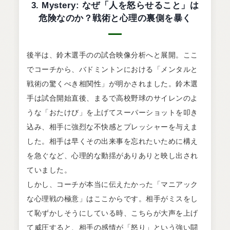
3. Mystery: なぜ「人を怒らせること」は
危険なのか？戦術と心理の裏側を暴く
後半は、鈴木選手のの試合映像分析へと展開。ここ
でコーチから、バドミントンにおける「メンタルと
戦術の驚くべき相関性」が明かされました。鈴木選
手は試合開始直後、まるで高校野球のサイレンのよ
うな「おたけび」を上げてスーパーショットを叩き
込み、相手に強烈な不快感とプレッシャーを与えま
した。相手は早くその出来事を忘れたいために構え
を急ぐなど、心理的な動揺がありありと映し出され
ていました。
しかし、コーチが本当に伝えたかった「マニアック
な心理戦の極意」はここからです。相手がミスをし
て恥ずかしそうにしている時、こちらが大声を上げ
て威圧すると、相手の感情が「怒り」という強い闘