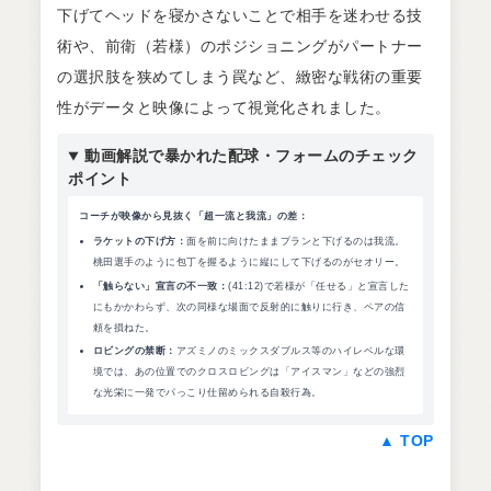
下げてヘッドを寝かさないことで相手を迷わせる技
術や、前衛（若様）のポジショニングがパートナー
の選択肢を狭めてしまう罠など、緻密な戦術の重要
性がデータと映像によって視覚化されました。
動画解説で暴かれた配球・フォームのチェック
ポイント
コーチが映像から見抜く「超一流と我流」の差：
ラケットの下げ方：
面を前に向けたままプランと下げるのは我流。
桃田選手のように包丁を握るように縦にして下げるのがセオリー。
「触らない」宣言の不一致：
(41:12)で若様が「任せる」と宣言した
にもかかわらず、次の同様な場面で反射的に触りに行き、ペアの信
頼を損ねた。
ロビングの禁断：
アズミノのミックスダブルス等のハイレベルな環
境では、あの位置でのクロスロビングは「アイスマン」などの強烈
な光栄に一発でパっこり仕留められる自殺行為。
▲ TOP