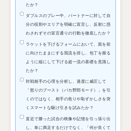
たか？
ダブルスのプレー中、パートナーに対して自
分の役割やエリアを明確に宣言し、反射に惑
わされずその宣言通りの行動を徹底したか？
ラケットを下げるフォームにおいて、面を前
に向けたままにする我流を排し、包丁を握る
ように縦にして下げる超一流の基礎を意識し
たか？
対戦相手の心理を分析し、過度に威圧して
「怒りのブースト（バカ野郎モード）」を引
くのではなく、相手の焦りや恥ずかしさを突
くスマートな駆け引きを試みたか？
直近で勝った試合の映像や記憶を引っ張り出
し、単に満足するだけでなく、「何が良くて