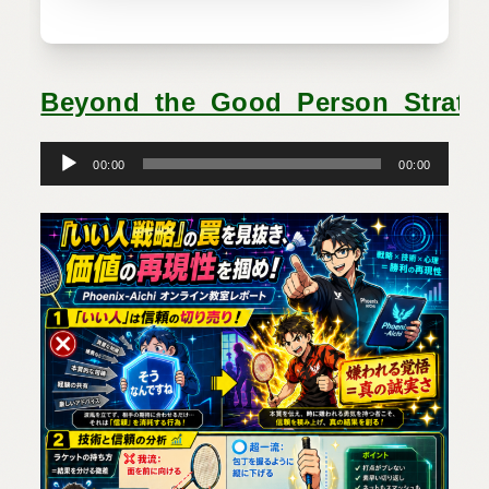
Beyond_the_Good_Person_Strate
音
声
プ
00:00
00:00
レ
ー
ヤ
ー