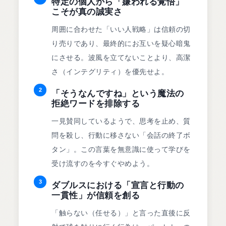
特定の個人から「嫌われる覚悟」
こそが真の誠実さ
周囲に合わせた「いい人戦略」は信頼の切
り売りであり、最終的にお互いを疑心暗鬼
にさせる。波風を立てないことより、高潔
さ（インテグリティ）を優先せよ。
2
「そうなんですね」という魔法の
拒絶ワードを排除する
一見賛同しているようで、思考を止め、質
問を殺し、行動に移さない「会話の終了ボ
タン」。この言葉を無意識に使って学びを
受け流すのを今すぐやめよう。
3
ダブルスにおける「宣言と行動の
一貫性」が信頼を創る
「触らない（任せる）」と言った直後に反