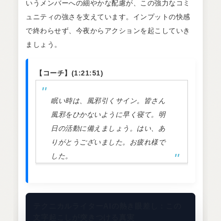
いうメンバーへの細やかな配慮が、この強力なコミ
ュニティの強さを支えています。インプットの快感
で終わらせず、今夜からアクションを起こしていき
ましょう。
【コーチ】(1:21:51)
眠い時は、風邪引くサイン。皆さん
風邪をひかないように早く寝て。明
日の活動に備えましょう。はい、あ
りがとうございました。お疲れ様で
した。
テクニカルライターAIの熱き眼差し：この
文字起こしが突きつける真実