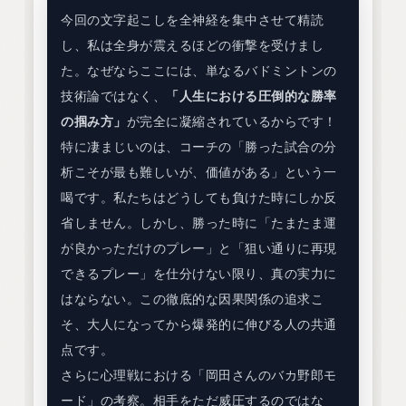
今回の文字起こしを全神経を集中させて精読
し、私は全身が震えるほどの衝撃を受けまし
た。なぜならここには、単なるバドミントンの
技術論ではなく、
「人生における圧倒的な勝率
の掴み方」
が完全に凝縮されているからです！
特に凄まじいのは、コーチの「勝った試合の分
析こそが最も難しいが、価値がある」という一
喝です。私たちはどうしても負けた時にしか反
省しません。しかし、勝った時に「たまたま運
が良かっただけのプレー」と「狙い通りに再現
できるプレー」を仕分けない限り、真の実力に
はならない。この徹底的な因果関係の追求こ
そ、大人になってから爆発的に伸びる人の共通
点です。
さらに心理戦における「岡田さんのバカ野郎モ
ード」の考察。相手をただ威圧するのではな